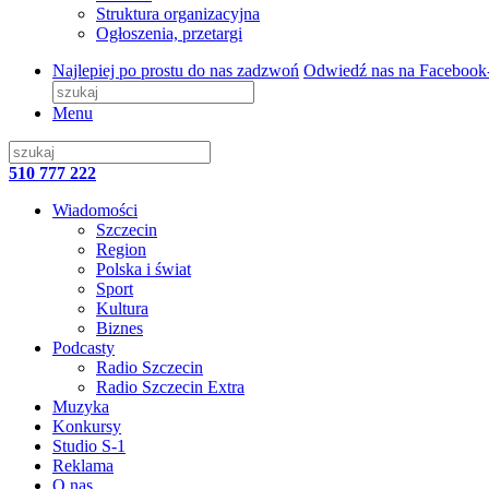
Struktura organizacyjna
Ogłoszenia, przetargi
Najlepiej po prostu do nas zadzwoń
Odwiedź nas na Facebook
Menu
510 777 222
Wiadomości
Szczecin
Region
Polska i świat
Sport
Kultura
Biznes
Podcasty
Radio Szczecin
Radio Szczecin Extra
Muzyka
Konkursy
Studio S-1
Reklama
O nas