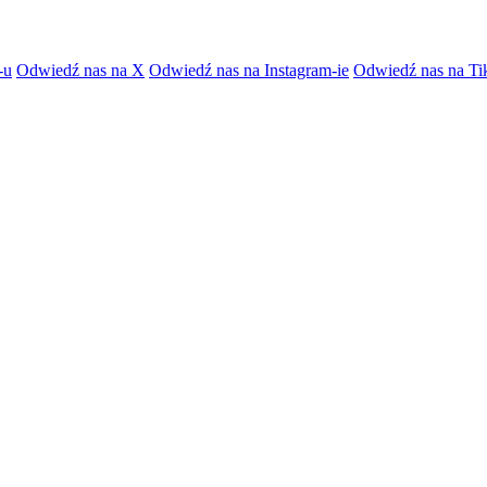
-u
Odwiedź nas na X
Odwiedź nas na Instagram-ie
Odwiedź nas na Ti