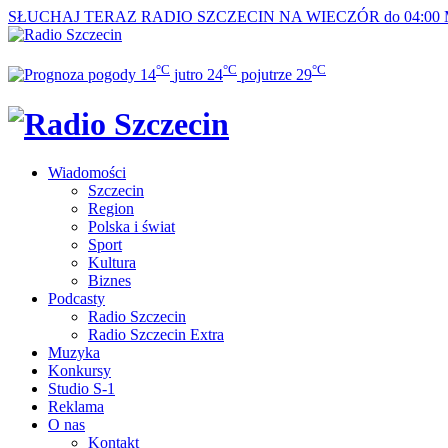
SŁUCHAJ TERAZ
RADIO SZCZECIN NA WIECZÓR do 04:00
°C
°C
°C
14
jutro
24
pojutrze
29
Wiadomości
Szczecin
Region
Polska i świat
Sport
Kultura
Biznes
Podcasty
Radio Szczecin
Radio Szczecin Extra
Muzyka
Konkursy
Studio S-1
Reklama
O nas
Kontakt