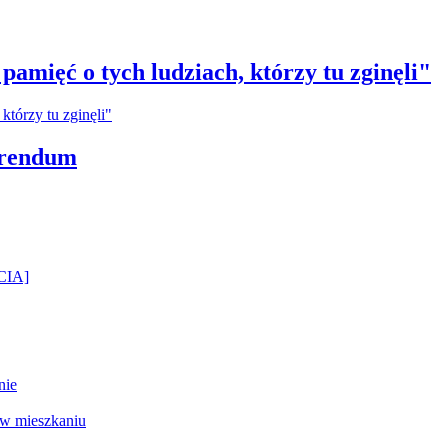
amięć o tych ludziach, którzy tu zginęli"
erendum
ĘCIA]
nie
 w mieszkaniu