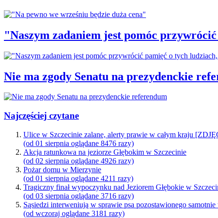
"Naszym zadaniem jest pomóc przywrócić p
Nie ma zgody Senatu na prezydenckie ref
Najczęściej czytane
Ulice w Szczecinie zalane, alerty prawie w całym kraju [ZDJ
(od 01 sierpnia oglądane 8476 razy)
Akcja ratunkowa na jeziorze Głębokim w Szczecinie
(od 02 sierpnia oglądane 4926 razy)
Pożar domu w Mierzynie
(od 01 sierpnia oglądane 4211 razy)
Tragiczny finał wypoczynku nad Jeziorem Głębokie w Szczeci
(od 03 sierpnia oglądane 3716 razy)
Sąsiedzi interweniują w sprawie psa pozostawionego samotnie
(od wczoraj oglądane 3181 razy)