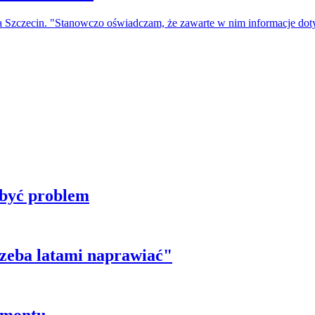
a Szczecin. "Stanowczo oświadczam, że zawarte w nim informacje do
 być problem
trzeba latami naprawiać"
emontu