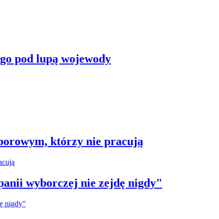
ego pod lupą wojewody
borowym, którzy nie pracują
anii wyborczej nie zejdę nigdy"