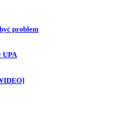
 być problem
y UPA
[WIDEO]