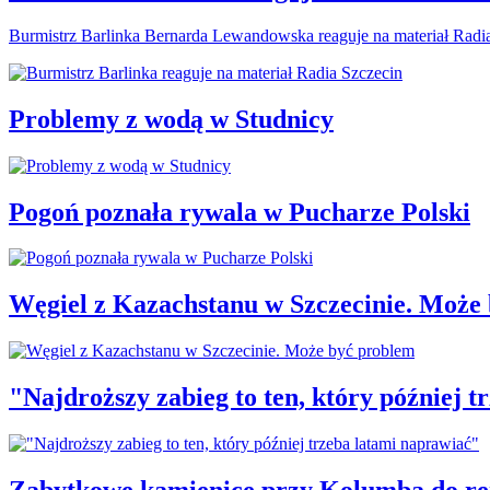
Burmistrz Barlinka Bernarda Lewandowska reaguje na materiał Radi
Problemy z wodą w Studnicy
Pogoń poznała rywala w Pucharze Polski
Węgiel z Kazachstanu w Szczecinie. Może
"Najdroższy zabieg to ten, który później 
Zabytkowe kamienice przy Kolumba do r