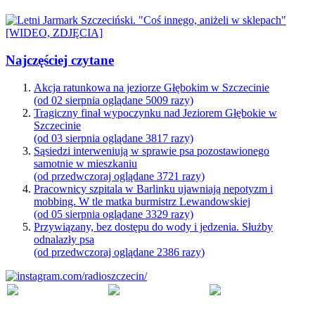
Najczęściej czytane
Akcja ratunkowa na jeziorze Głębokim w Szczecinie
(od 02 sierpnia oglądane 5009 razy)
Tragiczny finał wypoczynku nad Jeziorem Głębokie w
Szczecinie
(od 03 sierpnia oglądane 3817 razy)
Sąsiedzi interweniują w sprawie psa pozostawionego
samotnie w mieszkaniu
(od przedwczoraj oglądane 3721 razy)
Pracownicy szpitala w Barlinku ujawniają nepotyzm i
mobbing. W tle matka burmistrz Lewandowskiej
(od 05 sierpnia oglądane 3329 razy)
Przywiązany, bez dostępu do wody i jedzenia. Służby
odnalazły psa
(od przedwczoraj oglądane 2386 razy)