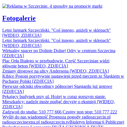
Fotogalerie
Letni Jarmark Szczeciński. "Coś innego, aniżeli w sklepach"
[WIDEO, ZDJĘCIA]
Letni Jarmark Szczeciński. "Coś innego, aniżeli w sklepach"
[WIDEO, ZDJĘCIA]
Wirtualny spacer po Dolinie Dolnej Odry w centrum Szczecina
[ZDJĘCIA]
Plac Orła Białego w przebudowie. Część Szczecinian widzi
głównie beton [WIDEO, ZDJĘCIA]
Zmiany drogowe na ulicy Andersena [WIDEO, ZDJĘCIA]
Kibice Pogoni pozytywnie nastawieni przed meczem ze Śląskiem w
Pucharze Polski [ZDJĘCIA]
Pierwsze odcinki obwodnicy północnej Stargardu już gotowe
[ZDJĘCIA]
Pękający budynek przy ul. Hożej w coraz gorszym stanie.
Mieszkańcy: nadzór może podjąć decyzję o eksmisji [WIDEO,
ZDJĘCIA]
Zadzwoń do studia: 510 777 666
Czujny non stop: 510 777 222
Wyślij do nas wiadomość
Prognoza pogody
radioszczecin.pl
radioszczecinextra.pl
radioszczecin.tv
Biuletyn Informacji Publicznej