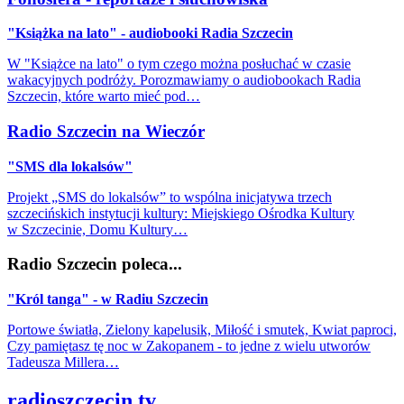
"Książka na lato" - audiobooki Radia Szczecin
W "Książce na lato" o tym czego można posłuchać w czasie
wakacyjnych podróży. Porozmawiamy o audiobookach Radia
Szczecin, które warto mieć pod…
Radio Szczecin na Wieczór
"SMS dla lokalsów"
Projekt „SMS do lokalsów” to wspólna inicjatywa trzech
szczecińskich instytucji kultury: Miejskiego Ośrodka Kultury
w Szczecinie, Domu Kultury…
Radio Szczecin poleca...
"Król tanga" - w Radiu Szczecin
Portowe światła, Zielony kapelusik, Miłość i smutek, Kwiat paproci,
Czy pamiętasz tę noc w Zakopanem - to jedne z wielu utworów
Tadeusza Millera…
radioszczecin.tv