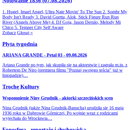
Notowanie 1836 (07.08.2026)
1. Hugel, Imael Angel, Ultra Nate
Movin' To The Sun
2. Sombr
My
Body Isn't Ready
3. David Guetta, Alok, Stick Figure
Run Run
River (Angels Above Me)
4. DJ Goja, Jason Derulo, Melody
Mi
Chico
5. Temper City
Self Aware
Zobacz
Głosuj »
Płyta tygodnia
ARIANA GRANDE - Petal 03 - 09.08.2026
Ariana Grande po tym, jak skupiła się na aktorstwie i zagrała m.in. z
Robertem De Niro (premiera filmu "Poznaj swojego teścia" już w
listopadzie)…
Trochę Kultury
Wspomnienie Niny Grudnik - aktorki szczecińskich scen
Nina Grudnik (także Nina Grudnik-Banucha) urodziła się 16 maja
1936 roku w Dąbrowie Górniczej. Po wojnie wraz z rodzicami
wyjechała do Wrocławia…
Fonosfera - reportaże i słuchowiska