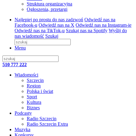
Struktura organizacyjna
Ogłoszenia, przetargi
Najlepiej po prostu do nas zadzwoń
Odwiedź nas na
Facebook-u
Odwiedź nas na X
Odwiedź nas na Instagram-ie
Odwiedź nas na TikTok-u
Szukaj nas na Spotify
Wyślij do
nas wiadomość
Szukaj
Menu
510 777 222
Wiadomości
Szczecin
Region
Polska i świat
Sport
Kultura
Biznes
Podcasty
Radio Szczecin
Radio Szczecin Extra
Muzyka
Konkursy