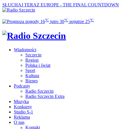
SŁUCHAJ TERAZ
EUROPE - THE FINAL COUNTDOWN
°C
°C
°C
16
jutro
30
pojutrze
25
Wiadomości
Szczecin
Region
Polska i świat
Sport
Kultura
Biznes
Podcasty
Radio Szczecin
Radio Szczecin Extra
Muzyka
Konkursy
Studio S-1
Reklama
O nas
Kontakt