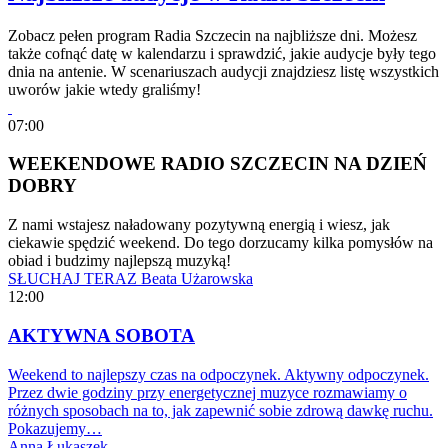
Zobacz pełen program Radia Szczecin na najbliższe dni. Możesz
także cofnąć datę w kalendarzu i sprawdzić, jakie audycje były tego
dnia na antenie. W scenariuszach audycji znajdziesz listę wszystkich
uworów jakie wtedy graliśmy!
07:00
WEEKENDOWE RADIO SZCZECIN NA DZIEŃ
DOBRY
Z nami wstajesz naładowany pozytywną energią i wiesz, jak
ciekawie spędzić weekend. Do tego dorzucamy kilka pomysłów na
obiad i budzimy najlepszą muzyką!
SŁUCHAJ TERAZ
Beata Użarowska
12:00
AKTYWNA SOBOTA
Weekend to najlepszy czas na odpoczynek. Aktywny odpoczynek.
Przez dwie godziny przy energetycznej muzyce rozmawiamy o
różnych sposobach na to, jak zapewnić sobie zdrową dawkę ruchu.
Pokazujemy…
Anna Łukaszek