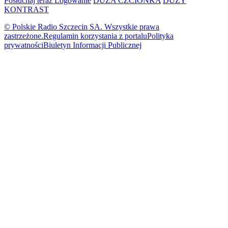
Posłuchaj teraz
Logowanie
DUŻA CZCIONKA
DUŻY
KONTRAST
© Polskie Radio Szczecin SA. Wszystkie prawa
zastrzeżone.
Regulamin korzystania z portalu
Polityka
prywatności
Biuletyn Informacji Publicznej