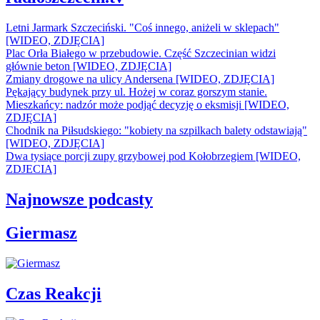
Letni Jarmark Szczeciński. "Coś innego, aniżeli w sklepach"
[WIDEO, ZDJĘCIA]
Plac Orła Białego w przebudowie. Część Szczecinian widzi
głównie beton [WIDEO, ZDJĘCIA]
Zmiany drogowe na ulicy Andersena [WIDEO, ZDJĘCIA]
Pękający budynek przy ul. Hożej w coraz gorszym stanie.
Mieszkańcy: nadzór może podjąć decyzję o eksmisji [WIDEO,
ZDJĘCIA]
Chodnik na Piłsudskiego: "kobiety na szpilkach balety odstawiają"
[WIDEO, ZDJĘCIA]
Dwa tysiące porcji zupy grzybowej pod Kołobrzegiem [WIDEO,
ZDJECIA]
Najnowsze podcasty
Giermasz
Czas Reakcji