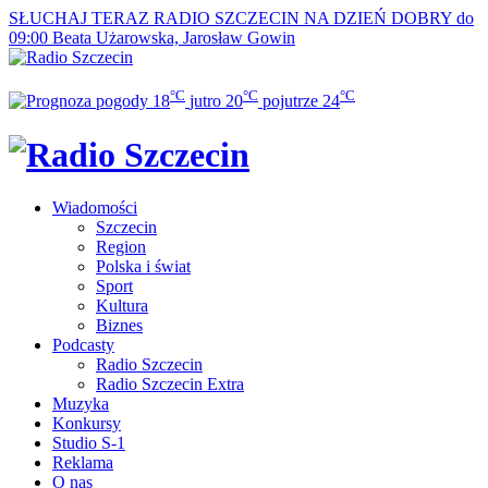
SŁUCHAJ TERAZ
RADIO SZCZECIN NA DZIEŃ DOBRY do
09:00
Beata Użarowska, Jarosław Gowin
°C
°C
°C
18
jutro
20
pojutrze
24
Wiadomości
Szczecin
Region
Polska i świat
Sport
Kultura
Biznes
Podcasty
Radio Szczecin
Radio Szczecin Extra
Muzyka
Konkursy
Studio S-1
Reklama
O nas