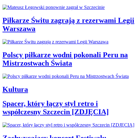
Piłkarze Świtu zagrają z rezerwami Legii
Warszawa
Polscy piłkarze wodni pokonali Peru na
Mistrzostwach Świata
Kultura
Spacer, który łączy styl retro i
współczesny Szczecin [ZDJĘCIA]