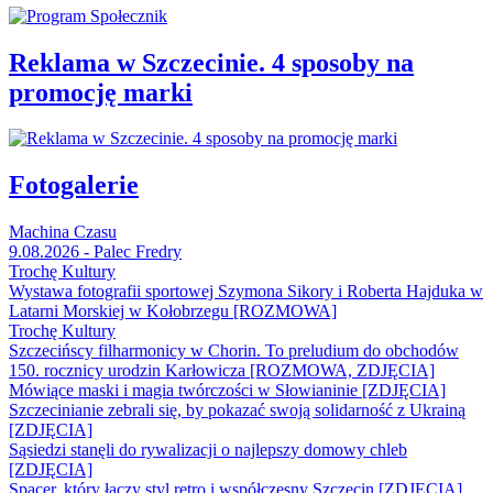
Reklama w Szczecinie. 4 sposoby na
promocję marki
Fotogalerie
Machina Czasu
9.08.2026 - Palec Fredry
Trochę Kultury
Wystawa fotografii sportowej Szymona Sikory i Roberta Hajduka w
Latarni Morskiej w Kołobrzegu [ROZMOWA]
Trochę Kultury
Szczecińscy filharmonicy w Chorin. To preludium do obchodów
150. rocznicy urodzin Karłowicza [ROZMOWA, ZDJĘCIA]
Mówiące maski i magia twórczości w Słowianinie [ZDJĘCIA]
Szczecinianie zebrali się, by pokazać swoją solidarność z Ukrainą
[ZDJĘCIA]
Sąsiedzi stanęli do rywalizacji o najlepszy domowy chleb
[ZDJĘCIA]
Spacer, który łączy styl retro i współczesny Szczecin [ZDJĘCIA]