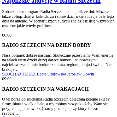
Najbliższe audycje w Radiu Szczecin
Zobacz pełen program Radia Szczecin na najbliższe dni. Możesz
także cofnąć datę w kalendarzu i sprawdzić, jakie audycje były tego
dnia na antenie. W scenariuszach audycji znajdziesz listę wszystkich
uworów jakie wtedy graliśmy!
06:00
RADIO SZCZECIN NA DZIEŃ DOBRY
Nasz poranek dobrze nastraja. Skutecznie przesyłamy Wam energię
na falach eteru dzięki dużej dawce humoru, najnowszym i
najciekawszym doniesieniom z miasta, regionu, kraju i świata. Nie
brakuje…
SŁUCHAJ TERAZ
Beata Użarowska
Jarosław Gowin
09:00
RADIO SZCZECIN NA WAKACJACH
O tej porze do słuchania Radia Szczecin dołączają kolejne sklepy,
firmy, biura i wielkie hale, a my robimy wszystko żeby Wam się
przyjemniej pracowało. Gramy przeboje przy których czas
szybciej…