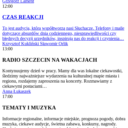
Grzegorz Lament
12:00
CZAS REAKCJI
To jest audycja, którą współtworzą nasi Słuchacze. Telefony i maile
dotyczące absurdów dnia codziennego, niesprawiedliwości czy
błędnych decyzji urzędników, inspirują nas do reakcji i czynienia…
Krzysztof Kukliński
Sławomir Orlik
13:00
RADIO SZCZECIN NA WAKACJACH
Kontynuujemy dzień w pracy. Mamy dla was lokalne ciekawostki,
śledzimy najważniejsze wydarzenia na kulturalnej mapie miasta i
regionu, rozdajemy zaproszenia na koncerty. Rozmawiamy z
ciekawymi postaciami…
Anna Łukaszek
17:00
TEMATY I MUZYKA
Informacje regionalne, informacje miejskie, prognoza pogody, dobra
muzyka, ciekawe audycje, świetna zabawa, konkursy, nagrody.