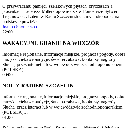
O przywracaniu pamięci, szelakowych płytach, bryczesach i
piosenkach Tadeusza Millera opowie dziś w Fonosferze Sylwia
Trojanowska. Latem w Radiu Szczecin słuchamy audiobooka na
podstawie powieści…
Joanna Skonieczna
22:00
WAKACYJNE GRANIE NA WIECZÓR
Informacje regionalne, informacje miejskie, prognoza pogody, dobra
muzyka, ciekawe audycje, świetna zabawa, konkursy, nagrody.
Słuchaj przez internet lub w województwie zachodniopomorskiem
(POLSKA)…
00:00
NOC Z RADIEM SZCZECIN
Informacje regionalne, informacje miejskie, prognoza pogody, dobra
muzyka, ciekawe audycje, świetna zabawa, konkursy, nagrody.
Słuchaj przez internet lub w województwie zachodniopomorskiem
(POLSKA)…
01:00
Zobacz pełen program Radia Szczecin na najbliższe dni. Możesz