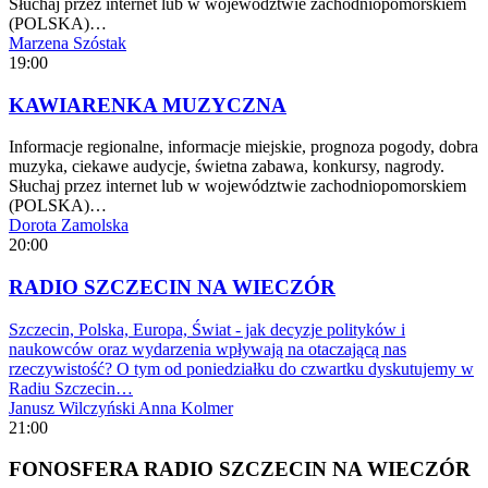
Słuchaj przez internet lub w województwie zachodniopomorskiem
(POLSKA)…
Marzena Szóstak
19:00
KAWIARENKA MUZYCZNA
Informacje regionalne, informacje miejskie, prognoza pogody, dobra
muzyka, ciekawe audycje, świetna zabawa, konkursy, nagrody.
Słuchaj przez internet lub w województwie zachodniopomorskiem
(POLSKA)…
Dorota Zamolska
20:00
RADIO SZCZECIN NA WIECZÓR
Szczecin, Polska, Europa, Świat - jak decyzje polityków i
naukowców oraz wydarzenia wpływają na otaczającą nas
rzeczywistość? O tym od poniedziałku do czwartku dyskutujemy w
Radiu Szczecin…
Janusz Wilczyński
Anna Kolmer
21:00
FONOSFERA RADIO SZCZECIN NA WIECZÓR