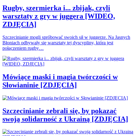
Rugby, szermierka i... zbijak, czyli
warsztaty z gry w juggera [WIDEO,
ZDJĘCIA]
Szczecinianie mogli spróbować swoich sił w juggerze. Na Jasnych
Błoniach odbywały się warsztaty tej dyscypliny, która jest
połączeniem rugby…
Mówiące maski i magia twórczości w
Słowianinie [ZDJĘCIA]
Szczecinianie zebrali się, by pokazać
swoją solidarność z Ukrainą [ZDJĘCIA]