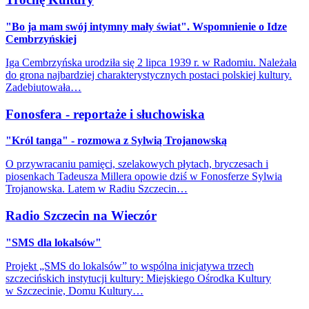
"Bo ja mam swój intymny mały świat". Wspomnienie o Idze
Cembrzyńskiej
Iga Cembrzyńska urodziła się 2 lipca 1939 r. w Radomiu. Należała
do grona najbardziej charakterystycznych postaci polskiej kultury.
Zadebiutowała…
Fonosfera - reportaże i słuchowiska
"Król tanga" - rozmowa z Sylwią Trojanowską
O przywracaniu pamięci, szelakowych płytach, bryczesach i
piosenkach Tadeusza Millera opowie dziś w Fonosferze Sylwia
Trojanowska. Latem w Radiu Szczecin…
Radio Szczecin na Wieczór
"SMS dla lokalsów"
Projekt „SMS do lokalsów” to wspólna inicjatywa trzech
szczecińskich instytucji kultury: Miejskiego Ośrodka Kultury
w Szczecinie, Domu Kultury…