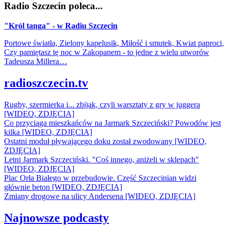
Radio Szczecin poleca...
"Król tanga" - w Radiu Szczecin
Portowe światła, Zielony kapelusik, Miłość i smutek, Kwiat paproci,
Czy pamiętasz tę noc w Zakopanem - to jedne z wielu utworów
Tadeusza Millera…
radioszczecin.tv
Rugby, szermierka i... zbijak, czyli warsztaty z gry w juggera
[WIDEO, ZDJĘCIA]
Co przyciąga mieszkańców na Jarmark Szczeciński? Powodów jest
kilka [WIDEO, ZDJĘCIA]
Ostatni moduł pływającego doku został zwodowany [WIDEO,
ZDJĘCIA]
Letni Jarmark Szczeciński. "Coś innego, aniżeli w sklepach"
[WIDEO, ZDJĘCIA]
Plac Orła Białego w przebudowie. Część Szczecinian widzi
głównie beton [WIDEO, ZDJĘCIA]
Zmiany drogowe na ulicy Andersena [WIDEO, ZDJĘCIA]
Najnowsze podcasty