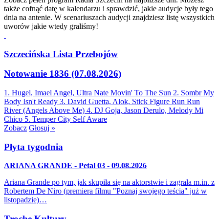
także cofnąć datę w kalendarzu i sprawdzić, jakie audycje były tego
dnia na antenie. W scenariuszach audycji znajdziesz listę wszystkich
uworów jakie wtedy graliśmy!
Szczecińska Lista Przebojów
Notowanie 1836 (07.08.2026)
1. Hugel, Imael Angel, Ultra Nate
Movin' To The Sun
2. Sombr
My
Body Isn't Ready
3. David Guetta, Alok, Stick Figure
Run Run
River (Angels Above Me)
4. DJ Goja, Jason Derulo, Melody
Mi
Chico
5. Temper City
Self Aware
Zobacz
Głosuj »
Płyta tygodnia
ARIANA GRANDE - Petal 03 - 09.08.2026
Ariana Grande po tym, jak skupiła się na aktorstwie i zagrała m.in. z
Robertem De Niro (premiera filmu "Poznaj swojego teścia" już w
listopadzie)…
Trochę Kultury