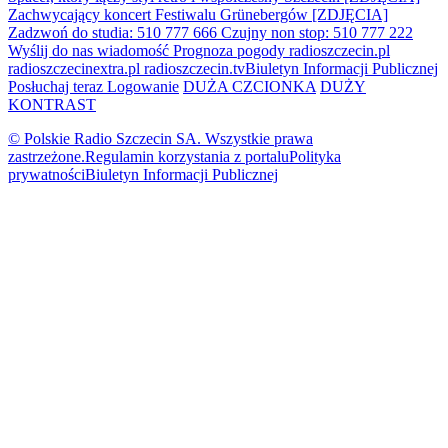
Zachwycający koncert Festiwalu Grünebergów [ZDJĘCIA]
Zadzwoń do studia: 510 777 666
Czujny non stop: 510 777 222
Wyślij do nas wiadomość
Prognoza pogody
radioszczecin.pl
radioszczecinextra.pl
radioszczecin.tv
Biuletyn Informacji Publicznej
Posłuchaj teraz
Logowanie
DUŻA CZCIONKA
DUŻY
KONTRAST
© Polskie Radio Szczecin SA. Wszystkie prawa
zastrzeżone.
Regulamin korzystania z portalu
Polityka
prywatności
Biuletyn Informacji Publicznej