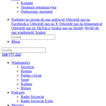
Kontakt
Struktura organizacyjna
Ogłoszenia, przetargi
Najlepiej po prostu do nas zadzwoń
Odwiedź nas na
Facebook-u
Odwiedź nas na X
Odwiedź nas na Instagram-ie
Odwiedź nas na TikTok-u
Szukaj nas na Spotify
Wyślij do
nas wiadomość
Szukaj
Menu
510 777 222
Wiadomości
Szczecin
Region
Polska i świat
Sport
Kultura
Biznes
Podcasty
Radio Szczecin
Radio Szczecin Extra
Muzyka