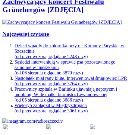
Zachwycający koncert Festiwalu
Grünebergów [ZDJĘCIA]
Najczęściej czytane
Dzieci wpadły do zbiornika przy ul. Komuny Paryskiej w
Szczecinie
(od przedwczoraj oglądane 5248 razy)
Sąsiedzi interweniują w sprawie psa pozostawionego
samotnie w mieszkaniu
(od 06 sierpnia oglądane 3870 razy)
Nastolatek miał rany kłute. Interweniował śmigłowiec LPR
(od przedwczoraj oglądane 3764 razy)
Pracownicy szpitala w Barlinku ujawniają nepotyzm i
mobbing. W tle matka burmistrz Lewandowskiej
(od 05 sierpnia oglądane 3686 razy)
Wieloryb zabłądził w Międzyzdrojach
(od przedwczoraj oglądane 3061 razy)