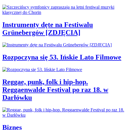
Instrumenty dęte na Festiwalu
Grünebergów [ZDJĘCIA]
Rozpoczyna się 53. Ińskie Lato Filmowe
Reggae, punk, folk i hip-hop.
Reggaenwalde Festival po raz 18. w
Darłówku
Biznes