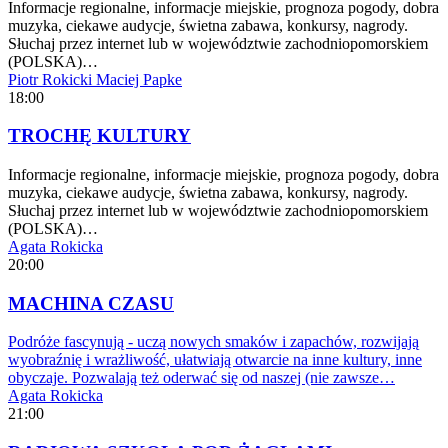
Informacje regionalne, informacje miejskie, prognoza pogody, dobra
muzyka, ciekawe audycje, świetna zabawa, konkursy, nagrody.
Słuchaj przez internet lub w województwie zachodniopomorskiem
(POLSKA)…
Piotr Rokicki
Maciej Papke
18:00
TROCHĘ KULTURY
Informacje regionalne, informacje miejskie, prognoza pogody, dobra
muzyka, ciekawe audycje, świetna zabawa, konkursy, nagrody.
Słuchaj przez internet lub w województwie zachodniopomorskiem
(POLSKA)…
Agata Rokicka
20:00
MACHINA CZASU
Podróże fascynują - uczą nowych smaków i zapachów, rozwijają
wyobraźnię i wrażliwość, ułatwiają otwarcie na inne kultury, inne
obyczaje. Pozwalają też oderwać się od naszej (nie zawsze…
Agata Rokicka
21:00