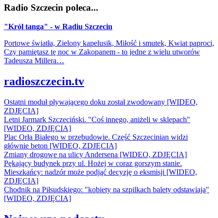
Radio Szczecin poleca...
"Król tanga" - w Radiu Szczecin
Portowe światła, Zielony kapelusik, Miłość i smutek, Kwiat paproci,
Czy pamiętasz tę noc w Zakopanem - to jedne z wielu utworów
Tadeusza Millera…
radioszczecin.tv
Ostatni moduł pływającego doku został zwodowany [WIDEO,
ZDJĘCIA]
Letni Jarmark Szczeciński. "Coś innego, aniżeli w sklepach"
[WIDEO, ZDJĘCIA]
Plac Orła Białego w przebudowie. Część Szczecinian widzi
głównie beton [WIDEO, ZDJĘCIA]
Zmiany drogowe na ulicy Andersena [WIDEO, ZDJĘCIA]
Pękający budynek przy ul. Hożej w coraz gorszym stanie.
Mieszkańcy: nadzór może podjąć decyzję o eksmisji [WIDEO,
ZDJĘCIA]
Chodnik na Piłsudskiego: "kobiety na szpilkach balety odstawiają"
[WIDEO, ZDJĘCIA]