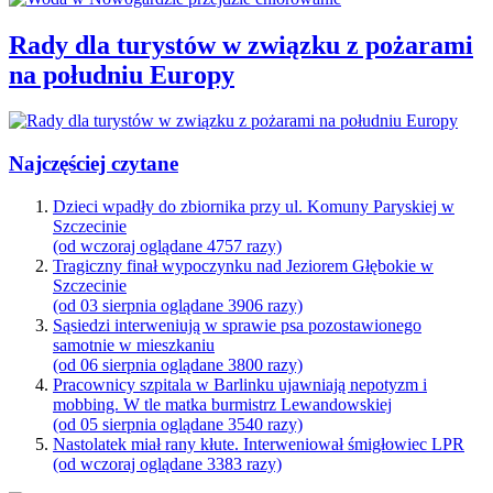
Rady dla turystów w związku z pożarami
na południu Europy
Najczęściej czytane
Dzieci wpadły do zbiornika przy ul. Komuny Paryskiej w
Szczecinie
(od wczoraj oglądane 4757 razy)
Tragiczny finał wypoczynku nad Jeziorem Głębokie w
Szczecinie
(od 03 sierpnia oglądane 3906 razy)
Sąsiedzi interweniują w sprawie psa pozostawionego
samotnie w mieszkaniu
(od 06 sierpnia oglądane 3800 razy)
Pracownicy szpitala w Barlinku ujawniają nepotyzm i
mobbing. W tle matka burmistrz Lewandowskiej
(od 05 sierpnia oglądane 3540 razy)
Nastolatek miał rany kłute. Interweniował śmigłowiec LPR
(od wczoraj oglądane 3383 razy)