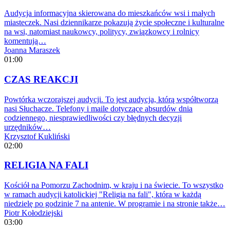
Audycja informacyjna skierowana do mieszkańców wsi i małych
miasteczek. Nasi dziennikarze pokazują życie społeczne i kulturalne
na wsi, natomiast naukowcy, politycy, związkowcy i rolnicy
komentują…
Joanna Maraszek
01:00
CZAS REAKCJI
Powtórka wczorajszej audycji. To jest audycja, którą współtworzą
nasi Słuchacze. Telefony i maile dotyczące absurdów dnia
codziennego, niesprawiedliwości czy błędnych decyzji
urzędników…
Krzysztof Kukliński
02:00
RELIGIA NA FALI
Kościół na Pomorzu Zachodnim, w kraju i na świecie. To wszystko
w ramach audycji katolickiej "Religia na fali", która w każdą
niedzielę po godzinie 7 na antenie. W programie i na stronie także…
Piotr Kołodziejski
03:00