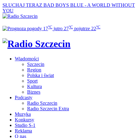
SŁUCHAJ TERAZ
BAD BOYS BLUE - A WORLD WITHOUT
YOU
°C
°C
°C
17
jutro
27
pojutrze
22
Wiadomości
Szczecin
Region
Polska i świat
Sport
Kultura
Biznes
Podcasty
Radio Szczecin
Radio Szczecin Extra
Muzyka
Konkursy
Studio S-1
Reklama
O nas