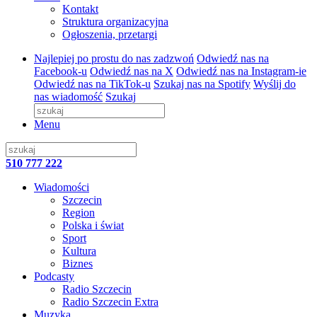
Kontakt
Struktura organizacyjna
Ogłoszenia, przetargi
Najlepiej po prostu do nas zadzwoń
Odwiedź nas na
Facebook-u
Odwiedź nas na X
Odwiedź nas na Instagram-ie
Odwiedź nas na TikTok-u
Szukaj nas na Spotify
Wyślij do
nas wiadomość
Szukaj
Menu
510 777 222
Wiadomości
Szczecin
Region
Polska i świat
Sport
Kultura
Biznes
Podcasty
Radio Szczecin
Radio Szczecin Extra
Muzyka