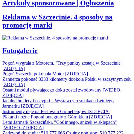
Artykuły sponsorowane | Ogłoszenia
Reklama w Szczecinie. 4 sposoby na
promocję marki
Fotogalerie
Pogoń wygrała z Motorem. "Trzy punkty zostają w Szczecinie"
[ZDJĘCIA]
Pogoń Szczecin pokonała Motor [ZDJĘCIA]
Zamierza pokonać 3333 kilometry dookoła Polski w szczytnym celu
[ZDJĘCIA]
Ostatni moduł pływającego doku został zwodowany [WIDEO,
ZDJĘCIA]
Jadalne bukiety i oscypki... Wystawcy o smakach Letniego
Jarmarku [ZDJĘCIA]
Instrumenty dęte na Festiwalu Grünebergów [ZDJĘCIA]
Piłkarki nożne Pogoni przegrały z Górnikiem [ZDJĘCIA]
Letni Jarmark Szczeciński. "Coś innego, aniżeli w sklepach"
[WIDEO, ZDJĘCIA]
Zadzwoń do studia: 510 777 666
Czujny non stop: 510 777 222