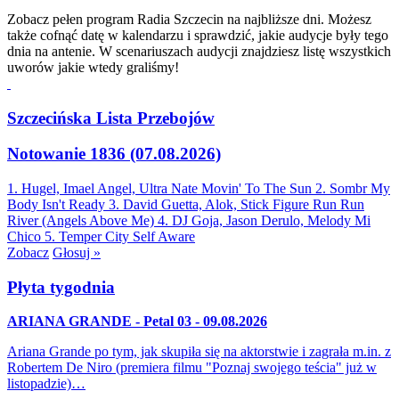
Zobacz pełen program Radia Szczecin na najbliższe dni. Możesz
także cofnąć datę w kalendarzu i sprawdzić, jakie audycje były tego
dnia na antenie. W scenariuszach audycji znajdziesz listę wszystkich
uworów jakie wtedy graliśmy!
Szczecińska Lista Przebojów
Notowanie 1836 (07.08.2026)
1. Hugel, Imael Angel, Ultra Nate
Movin' To The Sun
2. Sombr
My
Body Isn't Ready
3. David Guetta, Alok, Stick Figure
Run Run
River (Angels Above Me)
4. DJ Goja, Jason Derulo, Melody
Mi
Chico
5. Temper City
Self Aware
Zobacz
Głosuj »
Płyta tygodnia
ARIANA GRANDE - Petal 03 - 09.08.2026
Ariana Grande po tym, jak skupiła się na aktorstwie i zagrała m.in. z
Robertem De Niro (premiera filmu "Poznaj swojego teścia" już w
listopadzie)…