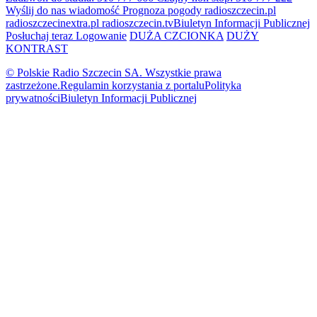
Wyślij do nas wiadomość
Prognoza pogody
radioszczecin.pl
radioszczecinextra.pl
radioszczecin.tv
Biuletyn Informacji Publicznej
Posłuchaj teraz
Logowanie
DUŻA CZCIONKA
DUŻY
KONTRAST
© Polskie Radio Szczecin SA. Wszystkie prawa
zastrzeżone.
Regulamin korzystania z portalu
Polityka
prywatności
Biuletyn Informacji Publicznej