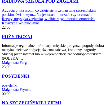
RADIOWA SZKOŁA POD ŻAGLAMI
Audycja o wszystkim co dzieje się w żeglarstwie szczecińskim,
polskim, światowym... Na jeziorach, morzach czy oceanach.
Regaty, turystyka żeglarska, wielkie rejsy i morskie opowieści.
Katarzyna Wolnik-Sayna
22:00
POŻYTECZNI
Informacje regionalne, informacje miejskie, prognoza pogody, dobra
muzyka, ciekawe audycje, świetna zabawa, konkursy, nagrody.
Słuchaj przez internet lub w województwie zachodniopomorskiem
(POLSKA)…
Małgorzata Furga
23:00
POSYDENKI
posydeńki
Małgorzata Frymus
00:00
NA SZCZECIŃSKIEJ ZIEMI