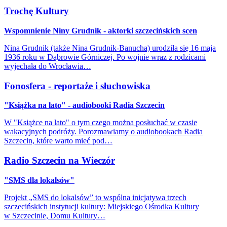
Trochę Kultury
Wspomnienie Niny Grudnik - aktorki szczecińskich scen
Nina Grudnik (także Nina Grudnik-Banucha) urodziła się 16 maja
1936 roku w Dąbrowie Górniczej. Po wojnie wraz z rodzicami
wyjechała do Wrocławia…
Fonosfera - reportaże i słuchowiska
"Książka na lato" - audiobooki Radia Szczecin
W "Książce na lato" o tym czego można posłuchać w czasie
wakacyjnych podróży. Porozmawiamy o audiobookach Radia
Szczecin, które warto mieć pod…
Radio Szczecin na Wieczór
"SMS dla lokalsów"
Projekt „SMS do lokalsów” to wspólna inicjatywa trzech
szczecińskich instytucji kultury: Miejskiego Ośrodka Kultury
w Szczecinie, Domu Kultury…