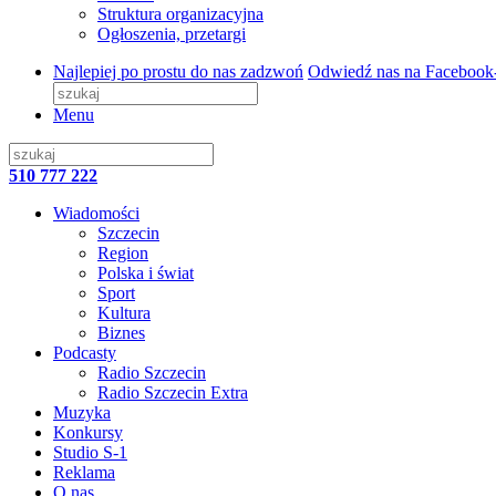
Struktura organizacyjna
Ogłoszenia, przetargi
Najlepiej po prostu do nas zadzwoń
Odwiedź nas na Facebook
Menu
510 777 222
Wiadomości
Szczecin
Region
Polska i świat
Sport
Kultura
Biznes
Podcasty
Radio Szczecin
Radio Szczecin Extra
Muzyka
Konkursy
Studio S-1
Reklama
O nas