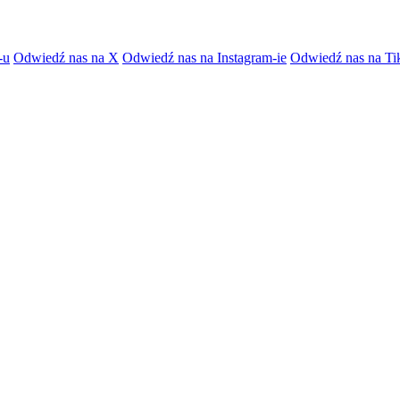
-u
Odwiedź nas na X
Odwiedź nas na Instagram-ie
Odwiedź nas na Ti