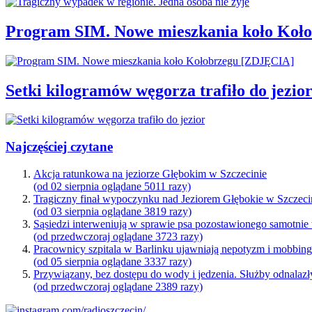
Program SIM. Nowe mieszkania koło Koł
Setki kilogramów węgorza trafiło do jezio
Najczęściej czytane
Akcja ratunkowa na jeziorze Głębokim w Szczecinie
(od 02 sierpnia oglądane 5011 razy)
Tragiczny finał wypoczynku nad Jeziorem Głębokie w Szczeci
(od 03 sierpnia oglądane 3819 razy)
Sąsiedzi interweniują w sprawie psa pozostawionego samotnie
(od przedwczoraj oglądane 3723 razy)
Pracownicy szpitala w Barlinku ujawniają nepotyzm i mobbin
(od 05 sierpnia oglądane 3337 razy)
Przywiązany, bez dostępu do wody i jedzenia. Służby odnalazł
(od przedwczoraj oglądane 2389 razy)