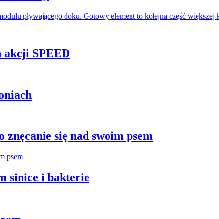
odułu pływającego doku. Gotowy element to kolejna część większej 
h akcji SPEED
oniach
 znęcanie się nad swoim psem
 sinice i bakterie
orem