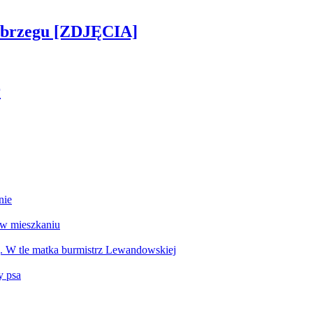
obrzegu [ZDJĘCIA]
r
nie
 w mieszkaniu
g. W tle matka burmistrz Lewandowskiej
y psa