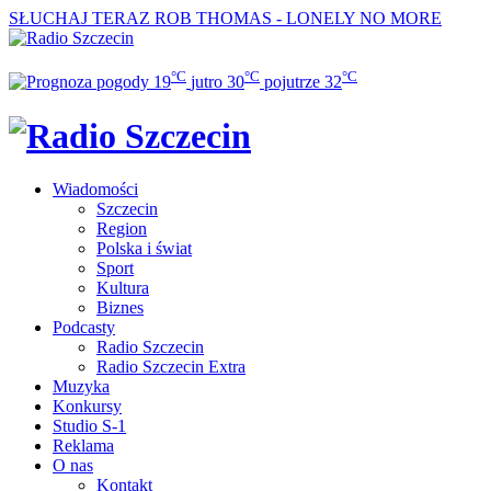
SŁUCHAJ TERAZ
ROB THOMAS - LONELY NO MORE
°C
°C
°C
19
jutro
30
pojutrze
32
Wiadomości
Szczecin
Region
Polska i świat
Sport
Kultura
Biznes
Podcasty
Radio Szczecin
Radio Szczecin Extra
Muzyka
Konkursy
Studio S-1
Reklama
O nas
Kontakt