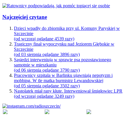
Najczęściej czytane
Dzieci wpadły do zbiornika przy ul. Komuny Paryskiej w
Szczecinie
(od wczoraj oglądane 4539 razy)
Tragiczny finał wypoczynku nad Jeziorem Głębokie w
Szczecinie
(od 03 sierpnia oglądane 3896 razy)
Sąsiedzi interweniują w sprawie psa pozostawionego
samotnie w mieszkaniu
(od 06 sierpnia oglądane 3790 razy)
Pracownicy szpitala w Barlinku ujawniają nepotyzm i
mobbing. W tle matka burmistrz Lewandowskiej
(od 05 sierpnia oglądane 3502 razy)
Nastolatek miał rany kłute. Interweniował śmigłowiec LPR
(od wczoraj oglądane 3249 razy)