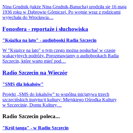
Nina Grudnik (także Nina Grudnik-Banucha) urodziła się 16 maja
1936 roku w Dąbrowie Górniczej. Po wojnie wraz z rodzicami
wyjechała do Wrocławia…
Fonosfera - reportaże i słuchowiska
"Książka na lato" - audiobooki Radia Szczecin
W "Książce na lato" o tym czego można posłuchać w czasie
wakacyjnych podróży. Porozmawiamy o audiobookach Radia
Szczecin, które warto mieć pod…
Radio Szczecin na Wieczór
"SMS dla lokalsów"
Projekt „SMS do lokalsów” to wspólna inicjatywa trzech
szczecińskich instytucji kultury: Miejskiego Ośrodka Kultury
w Szczecinie, Domu Kultury…
Radio Szczecin poleca...
"Król tanga" - w Radiu Szczecin