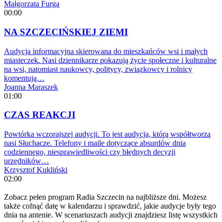
Małgorzata Furga
00:00
NA SZCZECIŃSKIEJ ZIEMI
Audycja informacyjna skierowana do mieszkańców wsi i małych
miasteczek. Nasi dziennikarze pokazują życie społeczne i kulturalne
na wsi, natomiast naukowcy, politycy, związkowcy i rolnicy
komentują…
Joanna Maraszek
01:00
CZAS REAKCJI
Powtórka wczorajszej audycji. To jest audycja, którą współtworzą
nasi Słuchacze. Telefony i maile dotyczące absurdów dnia
codziennego, niesprawiedliwości czy błędnych decyzji
urzędników…
Krzysztof Kukliński
02:00
Zobacz pełen program Radia Szczecin na najbliższe dni. Możesz
także cofnąć datę w kalendarzu i sprawdzić, jakie audycje były tego
dnia na antenie. W scenariuszach audycji znajdziesz listę wszystkich