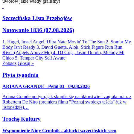
uworów jakie wtedy graliśmy!
Szczecińska Lista Przebojów
Notowanie 1836 (07.08.2026)
1. Hugel, Imael Angel, Ultra Nate
Movin' To The Sun
2. Sombr
My
Body Isn't Ready
3. David Guetta, Alok, Stick Figure
Run Run
River (Angels Above Me)
4. DJ Goja, Jason Derulo, Melody
Mi
Chico
5. Temper City
Self Aware
Zobacz
Głosuj »
Płyta tygodnia
ARIANA GRANDE - Petal 03 - 09.08.2026
Ariana Grande po tym, jak skupiła się na aktorstwie i zagrała m.in. z
Robertem De Niro (premiera filmu "Poznaj swojego teścia" już w
listopadzie)…
Trochę Kultury
Wspomnienie Niny Grudnik - aktorki szczecińskich scen