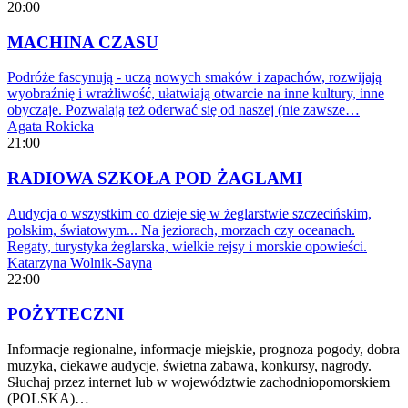
20:00
MACHINA CZASU
Podróże fascynują - uczą nowych smaków i zapachów, rozwijają
wyobraźnię i wrażliwość, ułatwiają otwarcie na inne kultury, inne
obyczaje. Pozwalają też oderwać się od naszej (nie zawsze…
Agata Rokicka
21:00
RADIOWA SZKOŁA POD ŻAGLAMI
Audycja o wszystkim co dzieje się w żeglarstwie szczecińskim,
polskim, światowym... Na jeziorach, morzach czy oceanach.
Regaty, turystyka żeglarska, wielkie rejsy i morskie opowieści.
Katarzyna Wolnik-Sayna
22:00
POŻYTECZNI
Informacje regionalne, informacje miejskie, prognoza pogody, dobra
muzyka, ciekawe audycje, świetna zabawa, konkursy, nagrody.
Słuchaj przez internet lub w województwie zachodniopomorskiem
(POLSKA)…