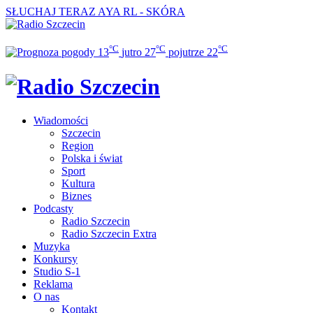
SŁUCHAJ TERAZ
AYA RL - SKÓRA
°C
°C
°C
13
jutro
27
pojutrze
22
Wiadomości
Szczecin
Region
Polska i świat
Sport
Kultura
Biznes
Podcasty
Radio Szczecin
Radio Szczecin Extra
Muzyka
Konkursy
Studio S-1
Reklama
O nas
Kontakt