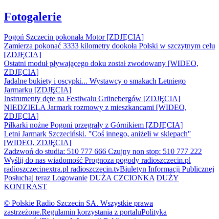
Fotogalerie
Pogoń Szczecin pokonała Motor [ZDJĘCIA]
Zamierza pokonać 3333 kilometry dookoła Polski w szczytnym celu
[ZDJĘCIA]
Ostatni moduł pływającego doku został zwodowany [WIDEO,
ZDJĘCIA]
Jadalne bukiety i oscypki... Wystawcy o smakach Letniego
Jarmarku [ZDJĘCIA]
Instrumenty dęte na Festiwalu Grünebergów [ZDJĘCIA]
NIEDZIELA Jarmark rozmowy z mieszkancami [WIDEO,
ZDJĘCIA]
Piłkarki nożne Pogoni przegrały z Górnikiem [ZDJĘCIA]
Letni Jarmark Szczeciński. "Coś innego, aniżeli w sklepach"
[WIDEO, ZDJĘCIA]
Zadzwoń do studia: 510 777 666
Czujny non stop: 510 777 222
Wyślij do nas wiadomość
Prognoza pogody
radioszczecin.pl
radioszczecinextra.pl
radioszczecin.tv
Biuletyn Informacji Publicznej
Posłuchaj teraz
Logowanie
DUŻA CZCIONKA
DUŻY
KONTRAST
© Polskie Radio Szczecin SA. Wszystkie prawa
zastrzeżone.
Regulamin korzystania z portalu
Polityka