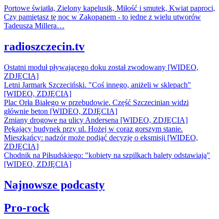
Portowe światła, Zielony kapelusik, Miłość i smutek, Kwiat paproci,
Czy pamiętasz tę noc w Zakopanem - to jedne z wielu utworów
Tadeusza Millera…
radioszczecin.tv
Ostatni moduł pływającego doku został zwodowany [WIDEO,
ZDJĘCIA]
Letni Jarmark Szczeciński. "Coś innego, aniżeli w sklepach"
[WIDEO, ZDJĘCIA]
Plac Orła Białego w przebudowie. Część Szczecinian widzi
głównie beton [WIDEO, ZDJĘCIA]
Zmiany drogowe na ulicy Andersena [WIDEO, ZDJĘCIA]
Pękający budynek przy ul. Hożej w coraz gorszym stanie.
Mieszkańcy: nadzór może podjąć decyzję o eksmisji [WIDEO,
ZDJĘCIA]
Chodnik na Piłsudskiego: "kobiety na szpilkach balety odstawiają"
[WIDEO, ZDJĘCIA]
Najnowsze podcasty
Pro-rock