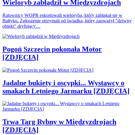
Wieloryb zabłądził w Międzyzdrojach
Ratownicy WOPR eskortowali wieloryba, który zabłąkał się w
Bałtyku. Zgłoszenie otrzymali od świadka, który zauważył "dziwny
obiekt" dryfujący…
Pogoń Szczecin pokonała Motor
[ZDJĘCIA]
Jadalne bukiety i oscypki... Wystawcy o
smakach Letniego Jarmarku [ZDJĘCIA]
Trwa Targ Rybny w Międzyzdrojach
[ZDJĘCIA]