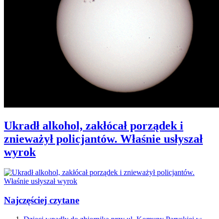
Ukradł alkohol, zakłócał porządek i
znieważył policjantów. Właśnie usłyszał
wyrok
Najczęściej czytane