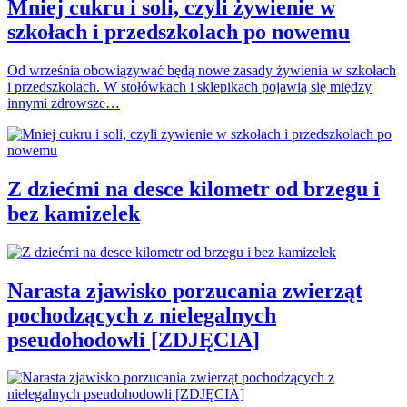
Mniej cukru i soli, czyli żywienie w
szkołach i przedszkolach po nowemu
Od września obowiązywać będą nowe zasady żywienia w szkołach
i przedszkolach. W stołówkach i sklepikach pojawią się między
innymi zdrowsze…
Z dziećmi na desce kilometr od brzegu i
bez kamizelek
Narasta zjawisko porzucania zwierząt
pochodzących z nielegalnych
pseudohodowli [ZDJĘCIA]