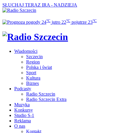
SŁUCHAJ TERAZ
IRA - NADZIEJA
°C
°C
°C
24
jutro
22
pojutrze
23
Wiadomości
Szczecin
Region
Polska i świat
Sport
Kultura
Biznes
Podcasty
Radio Szczecin
Radio Szczecin Extra
Muzyka
Konkursy
Studio S-1
Reklama
O nas
Kontakt