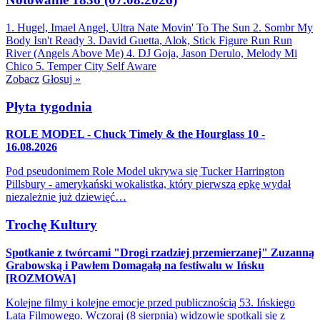
1. Hugel, Imael Angel, Ultra Nate
Movin' To The Sun
2. Sombr
My
Body Isn't Ready
3. David Guetta, Alok, Stick Figure
Run Run
River (Angels Above Me)
4. DJ Goja, Jason Derulo, Melody
Mi
Chico
5. Temper City
Self Aware
Zobacz
Głosuj »
Płyta tygodnia
ROLE MODEL - Chuck Timely & the Hourglass 10 -
16.08.2026
Pod pseudonimem Role Model ukrywa się Tucker Harrington
Pillsbury - amerykański wokalistka, który pierwszą epkę wydał
niezależnie już dziewięć…
Trochę Kultury
Spotkanie z twórcami "Drogi rzadziej przemierzanej" Zuzanną
Grabowską i Pawłem Domagałą na festiwalu w Ińsku
[ROZMOWA]
Kolejne filmy i kolejne emocje przed publicznością 53. Ińskiego
Lata Filmowego. Wczoraj (8 sierpnia) widzowie spotkali się z