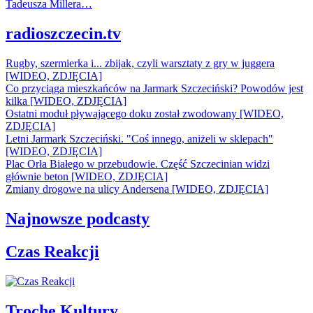
Tadeusza Millera…
radioszczecin.tv
Rugby, szermierka i... zbijak, czyli warsztaty z gry w juggera
[WIDEO, ZDJĘCIA]
Co przyciąga mieszkańców na Jarmark Szczeciński? Powodów jest
kilka [WIDEO, ZDJĘCIA]
Ostatni moduł pływającego doku został zwodowany [WIDEO,
ZDJĘCIA]
Letni Jarmark Szczeciński. "Coś innego, aniżeli w sklepach"
[WIDEO, ZDJĘCIA]
Plac Orła Białego w przebudowie. Część Szczecinian widzi
głównie beton [WIDEO, ZDJĘCIA]
Zmiany drogowe na ulicy Andersena [WIDEO, ZDJĘCIA]
Najnowsze podcasty
Czas Reakcji
Trochę Kultury