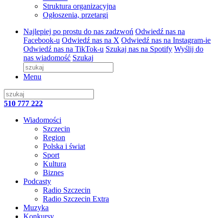
Struktura organizacyjna
Ogłoszenia, przetargi
Najlepiej po prostu do nas zadzwoń
Odwiedź nas na
Facebook-u
Odwiedź nas na X
Odwiedź nas na Instagram-ie
Odwiedź nas na TikTok-u
Szukaj nas na Spotify
Wyślij do
nas wiadomość
Szukaj
Menu
510 777 222
Wiadomości
Szczecin
Region
Polska i świat
Sport
Kultura
Biznes
Podcasty
Radio Szczecin
Radio Szczecin Extra
Muzyka
Konkursy