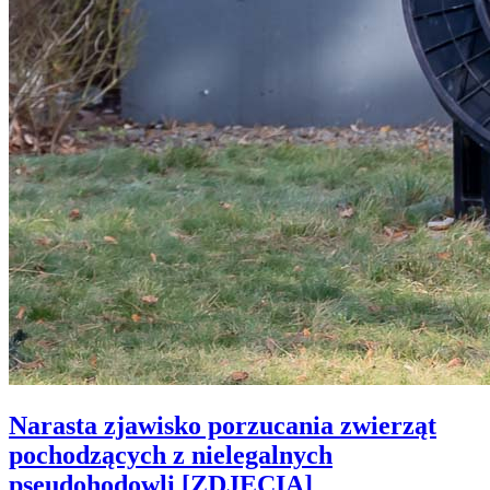
Narasta zjawisko porzucania zwierząt
pochodzących z nielegalnych
pseudohodowli [ZDJĘCIA]