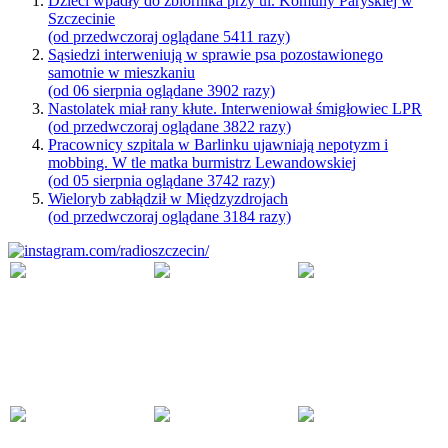
Dzieci wpadły do zbiornika przy ul. Komuny Paryskiej w
Szczecinie
(od przedwczoraj oglądane 5411 razy)
Sąsiedzi interweniują w sprawie psa pozostawionego
samotnie w mieszkaniu
(od 06 sierpnia oglądane 3902 razy)
Nastolatek miał rany kłute. Interweniował śmigłowiec LPR
(od przedwczoraj oglądane 3822 razy)
Pracownicy szpitala w Barlinku ujawniają nepotyzm i
mobbing. W tle matka burmistrz Lewandowskiej
(od 05 sierpnia oglądane 3742 razy)
Wieloryb zabłądził w Międzyzdrojach
(od przedwczoraj oglądane 3184 razy)