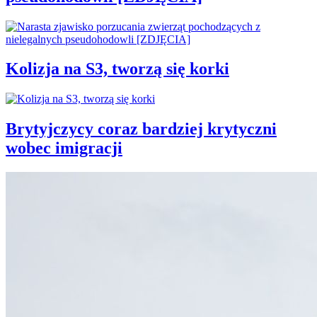
Kolizja na S3, tworzą się korki
Brytyjczycy coraz bardziej krytyczni
wobec imigracji