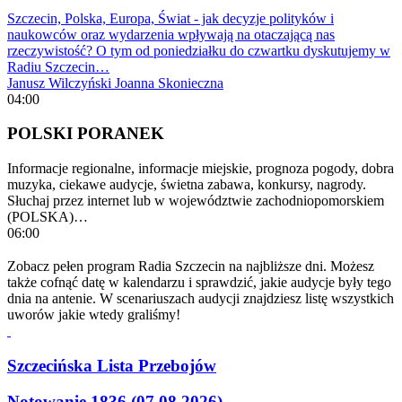
Szczecin, Polska, Europa, Świat - jak decyzje polityków i
naukowców oraz wydarzenia wpływają na otaczającą nas
rzeczywistość? O tym od poniedziałku do czwartku dyskutujemy w
Radiu Szczecin…
Janusz Wilczyński
Joanna Skonieczna
04:00
POLSKI PORANEK
Informacje regionalne, informacje miejskie, prognoza pogody, dobra
muzyka, ciekawe audycje, świetna zabawa, konkursy, nagrody.
Słuchaj przez internet lub w województwie zachodniopomorskiem
(POLSKA)…
06:00
Zobacz pełen program Radia Szczecin na najbliższe dni. Możesz
także cofnąć datę w kalendarzu i sprawdzić, jakie audycje były tego
dnia na antenie. W scenariuszach audycji znajdziesz listę wszystkich
uworów jakie wtedy graliśmy!
Szczecińska Lista Przebojów
Notowanie 1836 (07.08.2026)