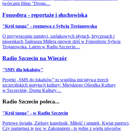
twórcami filmu "Droga…
Fonosfera - reportaże i słuchowiska
"Król tanga" - rozmowa z Sylwią Trojanowską
O przywracaniu pamięci, szelakowych płytach, bryczesach i
piosenkach Tadeusza Millera opowie dziś w Fonosferze Sylwia
Trojanowska. Latem w Radiu Szczecin…
Radio Szczecin na Wieczór
"SMS dla lokalsów"
Projekt „SMS do lokalsów” to wspólna inicjatywa trzech
szczecińskich instytucji kultury: Miejskiego Ośrodka Kultury
w Szczecinie, Domu Kultury…
Radio Szczecin poleca...
"Król tanga" - w Radiu Szczecin
Portowe światła, Zielony kapelusik, Miłość i smutek, Kwiat paproci,
Czy pamiętasz tę noc w Zakopanem - to jedne z wielu utworów