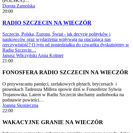
(POLSKA)…
Dorota Zamolska
20:00
RADIO SZCZECIN NA WIECZÓR
Szczecin, Polska, Europa, Świat - jak decyzje polityków i
naukowców oraz wydarzenia wpływają na otaczającą nas
rzeczywistość? O tym od poniedziałku do czwartku dyskutujemy w
Radiu Szczecin…
Janusz Wilczyński
Anna Kolmer
21:00
FONOSFERA RADIO SZCZECIN NA WIECZÓR
O przywracaniu pamięci, szelakowych płytach, bryczesach i
piosenkach Tadeusza Millera opowie dziś w Fonosferze Sylwia
Trojanowska. Latem w Radiu Szczecin słuchamy audiobooka na
podstawie powieści…
Joanna Skonieczna
22:00
WAKACYJNE GRANIE NA WIECZÓR