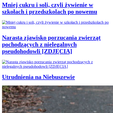
Mniej cukru i soli, czyli żywienie w
szkołach i przedszkolach po nowemu
Narasta zjawisko porzucania zwierząt
pochodzących z nielegalnych
pseudohodowli [ZDJĘCIA]
Utrudnienia na Niebuszewie