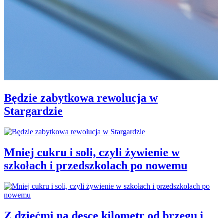
Będzie zabytkowa rewolucja w
Stargardzie
Mniej cukru i soli, czyli żywienie w
szkołach i przedszkolach po nowemu
Z dziećmi na desce kilometr od brzegu i