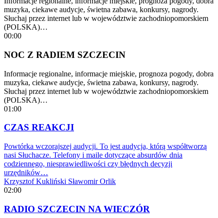
Informacje regionalne, informacje miejskie, prognoza pogody, dobra
muzyka, ciekawe audycje, świetna zabawa, konkursy, nagrody.
Słuchaj przez internet lub w województwie zachodniopomorskiem
(POLSKA)…
00:00
NOC Z RADIEM SZCZECIN
Informacje regionalne, informacje miejskie, prognoza pogody, dobra
muzyka, ciekawe audycje, świetna zabawa, konkursy, nagrody.
Słuchaj przez internet lub w województwie zachodniopomorskiem
(POLSKA)…
01:00
CZAS REAKCJI
Powtórka wczorajszej audycji. To jest audycja, którą współtworzą
nasi Słuchacze. Telefony i maile dotyczące absurdów dnia
codziennego, niesprawiedliwości czy błędnych decyzji
urzędników…
Krzysztof Kukliński
Sławomir Orlik
02:00
RADIO SZCZECIN NA WIECZÓR