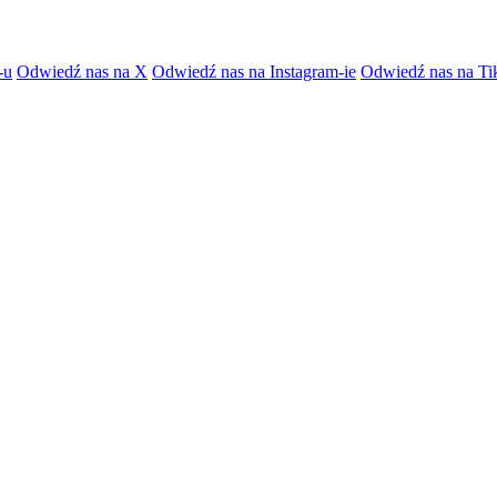
-u
Odwiedź nas na X
Odwiedź nas na Instagram-ie
Odwiedź nas na Ti