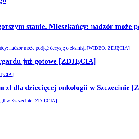
go
gorszym stanie. Mieszkańcy: nadzór może p
argardu już gotowe [ZDJĘCIA]
 zł dla dziecięcej onkologii w Szczecinie 