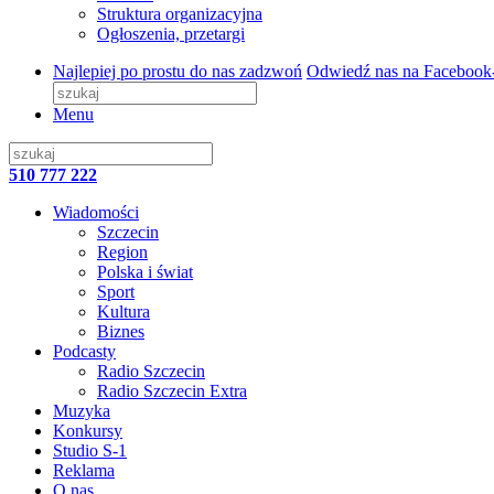
Struktura organizacyjna
Ogłoszenia, przetargi
Najlepiej po prostu do nas zadzwoń
Odwiedź nas na Facebook
Menu
510 777 222
Wiadomości
Szczecin
Region
Polska i świat
Sport
Kultura
Biznes
Podcasty
Radio Szczecin
Radio Szczecin Extra
Muzyka
Konkursy
Studio S-1
Reklama
O nas