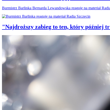
Burmistrz Barlinka Bernarda Lewandowska reaguje na materiał Radi
"Najdroższy zabieg to ten, który później 