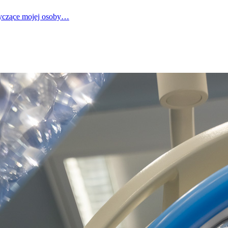
tyczące mojej osoby…