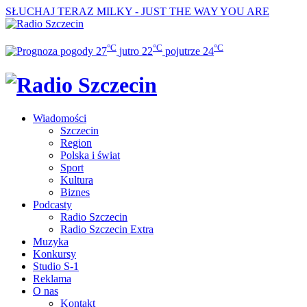
SŁUCHAJ TERAZ
MILKY - JUST THE WAY YOU ARE
°C
°C
°C
27
jutro
22
pojutrze
24
Wiadomości
Szczecin
Region
Polska i świat
Sport
Kultura
Biznes
Podcasty
Radio Szczecin
Radio Szczecin Extra
Muzyka
Konkursy
Studio S-1
Reklama
O nas
Kontakt