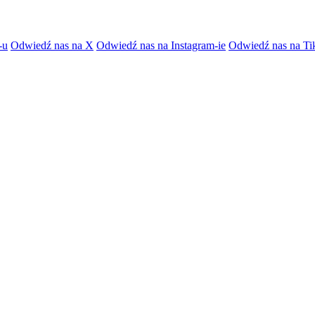
-u
Odwiedź nas na X
Odwiedź nas na Instagram-ie
Odwiedź nas na Ti