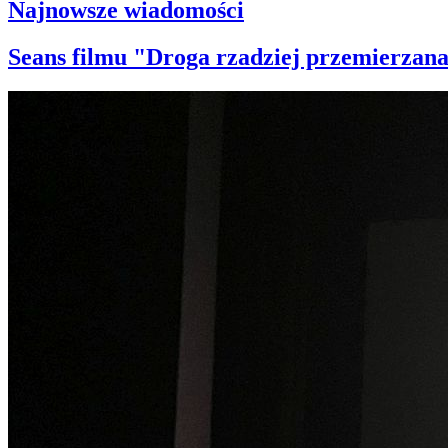
Najnowsze wiadomości
Seans filmu "Droga rzadziej przemierzana"