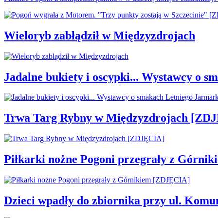
Wieloryb zabłądził w Międzyzdrojach
Jadalne bukiety i oscypki... Wystawcy o
Trwa Targ Rybny w Międzyzdrojach [ZD
Piłkarki nożne Pogoni przegrały z Górni
Dzieci wpadły do zbiornika przy ul. Komu