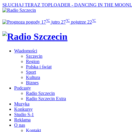
SŁUCHAJ TERAZ
TOPLOADER - DANCING IN THE MOON
°C
°C
°C
17
jutro
27
pojutrze
22
Wiadomości
Szczecin
Region
Polska i świat
Sport
Kultura
Biznes
Podcasty
Radio Szczecin
Radio Szczecin Extra
Muzyka
Konkursy
Studio S-1
Reklama
O nas
Kontakt