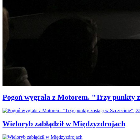
Pogoń wygrała z Motorem. "Trzy punkty z
Wieloryb zabłądził w Międzyzdrojach