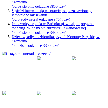
Szczecinie
(od 03 sierpnia oglądane 3860 razy)
Sąsiedzi interweniują w sprawie psa pozostawionego
samotnie w mieszkaniu
(od przedwczoraj oglądane 3767 razy)
Pracownicy szpitala w Barlinku ujawniają nepotyzm i
mobbing. W tle matka burmistrz Lewandowskiej
(od 05 sierpnia oglądane 3439 razy)
Dzieci wpadły do zbiornika przy ul. Komuny Paryskiej w
Szczecinie
(od dzisiaj oglądane 3309 razy)