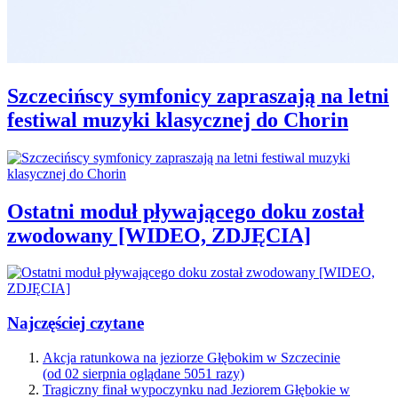
Szczecińscy symfonicy zapraszają na letni
festiwal muzyki klasycznej do Chorin
Ostatni moduł pływającego doku został
zwodowany [WIDEO, ZDJĘCIA]
Najczęściej czytane
Akcja ratunkowa na jeziorze Głębokim w Szczecinie
(od 02 sierpnia oglądane 5051 razy)
Tragiczny finał wypoczynku nad Jeziorem Głębokie w