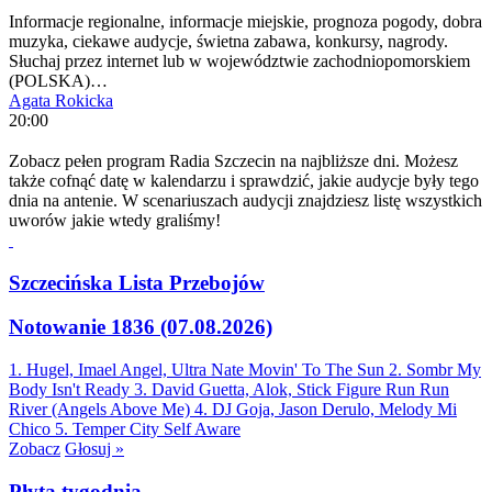
Informacje regionalne, informacje miejskie, prognoza pogody, dobra
muzyka, ciekawe audycje, świetna zabawa, konkursy, nagrody.
Słuchaj przez internet lub w województwie zachodniopomorskiem
(POLSKA)…
Agata Rokicka
20:00
Zobacz pełen program Radia Szczecin na najbliższe dni. Możesz
także cofnąć datę w kalendarzu i sprawdzić, jakie audycje były tego
dnia na antenie. W scenariuszach audycji znajdziesz listę wszystkich
uworów jakie wtedy graliśmy!
Szczecińska Lista Przebojów
Notowanie 1836 (07.08.2026)
1. Hugel, Imael Angel, Ultra Nate
Movin' To The Sun
2. Sombr
My
Body Isn't Ready
3. David Guetta, Alok, Stick Figure
Run Run
River (Angels Above Me)
4. DJ Goja, Jason Derulo, Melody
Mi
Chico
5. Temper City
Self Aware
Zobacz
Głosuj »
Płyta tygodnia