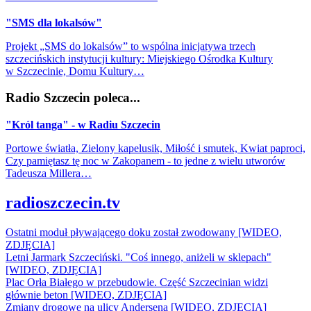
"SMS dla lokalsów"
Projekt „SMS do lokalsów” to wspólna inicjatywa trzech
szczecińskich instytucji kultury: Miejskiego Ośrodka Kultury
w Szczecinie, Domu Kultury…
Radio Szczecin poleca...
"Król tanga" - w Radiu Szczecin
Portowe światła, Zielony kapelusik, Miłość i smutek, Kwiat paproci,
Czy pamiętasz tę noc w Zakopanem - to jedne z wielu utworów
Tadeusza Millera…
radioszczecin.tv
Ostatni moduł pływającego doku został zwodowany [WIDEO,
ZDJĘCIA]
Letni Jarmark Szczeciński. "Coś innego, aniżeli w sklepach"
[WIDEO, ZDJĘCIA]
Plac Orła Białego w przebudowie. Część Szczecinian widzi
głównie beton [WIDEO, ZDJĘCIA]
Zmiany drogowe na ulicy Andersena [WIDEO, ZDJĘCIA]