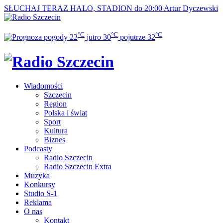
SŁUCHAJ TERAZ
HALO, STADION do 20:00
Artur Dyczewski
°C
°C
°C
22
jutro
30
pojutrze
32
Wiadomości
Szczecin
Region
Polska i świat
Sport
Kultura
Biznes
Podcasty
Radio Szczecin
Radio Szczecin Extra
Muzyka
Konkursy
Studio S-1
Reklama
O nas
Kontakt