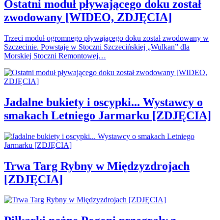
Ostatni moduł pływającego doku został
zwodowany [WIDEO, ZDJĘCIA]
Trzeci moduł ogromnego pływającego doku został zwodowany w
Szczecinie. Powstaje w Stoczni Szczecińskiej „Wulkan” dla
Morskiej Stoczni Remontowej…
Jadalne bukiety i oscypki... Wystawcy o
smakach Letniego Jarmarku [ZDJĘCIA]
Trwa Targ Rybny w Międzyzdrojach
[ZDJĘCIA]