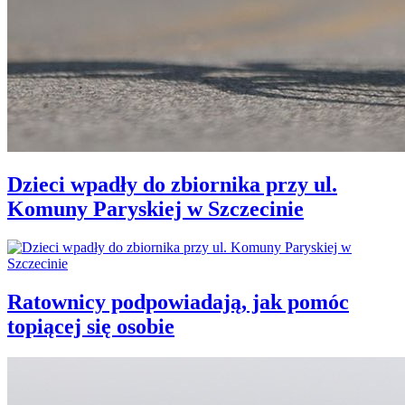
Dzieci wpadły do zbiornika przy ul.
Komuny Paryskiej w Szczecinie
Ratownicy podpowiadają, jak pomóc
topiącej się osobie