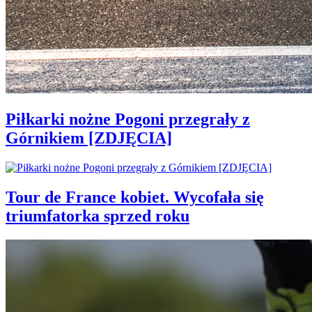
Piłkarki nożne Pogoni przegrały z
Górnikiem [ZDJĘCIA]
Tour de France kobiet. Wycofała się
triumfatorka sprzed roku