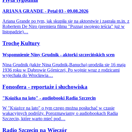
ARIANA GRANDE - Petal 03 - 09.08.2026
Ariana Grande po tym, jak skupiła się na aktorstwie i zagrała m.in. z
Robertem De Niro (premiera filmu "Poznaj swojego teścia" już w
listopadzie)…
Trochę Kultury
Wspomnienie Niny Grudnik - aktorki szczecińskich scen
Nina Grudnik (także Nina Grudnik-Banucha) urodziła się 16 maja
1936 roku w Dąbrowie Górniczej. Po wojnie wraz z rodzicami
wyjechała do Wrocławia…
Fonosfera - reportaże i słuchowiska
"Książka na lato" - audiobooki Radia Szczecin
W "Książce na lato" o tym czego można posłuchać w czasie
wakacyjnych podróży. Porozmawiamy o audiobookach Radia
Szczecin, które warto mieć pod…
Radio Szczecin na Wieczór