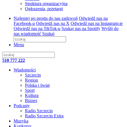
Struktura organizacyjna
Ogłoszenia, przetargi
Najlepiej po prostu do nas zadzwoń
Odwiedź nas na
Facebook-u
Odwiedź nas na X
Odwiedź nas na Instagram-ie
Odwiedź nas na TikTok-u
Szukaj nas na Spotify
Wyślij do
nas wiadomość
Szukaj
Menu
510 777 222
Wiadomości
Szczecin
Region
Polska i świat
Sport
Kultura
Biznes
Podcasty
Radio Szczecin
Radio Szczecin Extra
Muzyka
Konkursy