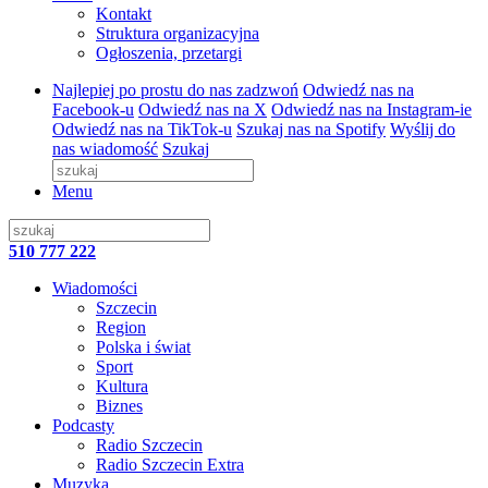
Kontakt
Struktura organizacyjna
Ogłoszenia, przetargi
Najlepiej po prostu do nas zadzwoń
Odwiedź nas na
Facebook-u
Odwiedź nas na X
Odwiedź nas na Instagram-ie
Odwiedź nas na TikTok-u
Szukaj nas na Spotify
Wyślij do
nas wiadomość
Szukaj
Menu
510 777 222
Wiadomości
Szczecin
Region
Polska i świat
Sport
Kultura
Biznes
Podcasty
Radio Szczecin
Radio Szczecin Extra
Muzyka