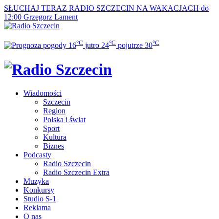
SŁUCHAJ TERAZ
RADIO SZCZECIN NA WAKACJACH do
12:00
Grzegorz Lament
°C
°C
°C
16
jutro
24
pojutrze
30
Wiadomości
Szczecin
Region
Polska i świat
Sport
Kultura
Biznes
Podcasty
Radio Szczecin
Radio Szczecin Extra
Muzyka
Konkursy
Studio S-1
Reklama
O nas