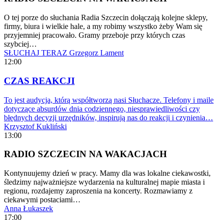
O tej porze do słuchania Radia Szczecin dołączają kolejne sklepy,
firmy, biura i wielkie hale, a my robimy wszystko żeby Wam się
przyjemniej pracowało. Gramy przeboje przy których czas
szybciej…
SŁUCHAJ TERAZ
Grzegorz Lament
12:00
CZAS REAKCJI
To jest audycja, którą współtworzą nasi Słuchacze. Telefony i maile
dotyczące absurdów dnia codziennego, niesprawiedliwości czy
błędnych decyzji urzędników, inspirują nas do reakcji i czynienia…
Krzysztof Kukliński
13:00
RADIO SZCZECIN NA WAKACJACH
Kontynuujemy dzień w pracy. Mamy dla was lokalne ciekawostki,
śledzimy najważniejsze wydarzenia na kulturalnej mapie miasta i
regionu, rozdajemy zaproszenia na koncerty. Rozmawiamy z
ciekawymi postaciami…
Anna Łukaszek
17:00