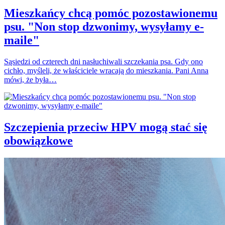
Mieszkańcy chcą pomóc pozostawionemu
psu. "Non stop dzwonimy, wysyłamy e-
maile"
Sąsiedzi od czterech dni nasłuchiwali szczekania psa. Gdy ono
cichło, myśleli, że właściciele wracają do mieszkania. Pani Anna
mówi, że była…
Szczepienia przeciw HPV mogą stać się
obowiązkowe