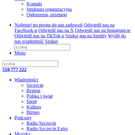
Kontakt
Struktura organizacyjna
Ogłoszenia, przetargi
Najlepiej po prostu do nas zadzwoń
Odwiedź nas na
Facebook-u
Odwiedź nas na X
Odwiedź nas na Instagram-ie
Odwiedź nas na TikTok-u
Szukaj nas na Spotify
Wyślij do
nas wiadomość
Szukaj
Menu
510 777 222
Wiadomości
Szczecin
Region
Polska i świat
Sport
Kultura
Biznes
Podcasty
Radio Szczecin
Radio Szczecin Extra
Muzyka