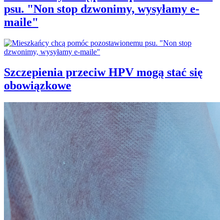
psu. "Non stop dzwonimy, wysyłamy e-
maile"
Szczepienia przeciw HPV mogą stać się
obowiązkowe