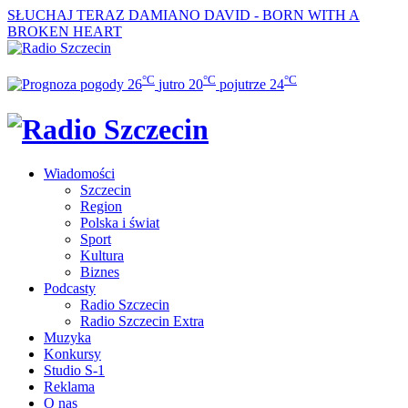
SŁUCHAJ TERAZ
DAMIANO DAVID - BORN WITH A
BROKEN HEART
°C
°C
°C
26
jutro
20
pojutrze
24
Wiadomości
Szczecin
Region
Polska i świat
Sport
Kultura
Biznes
Podcasty
Radio Szczecin
Radio Szczecin Extra
Muzyka
Konkursy
Studio S-1
Reklama
O nas