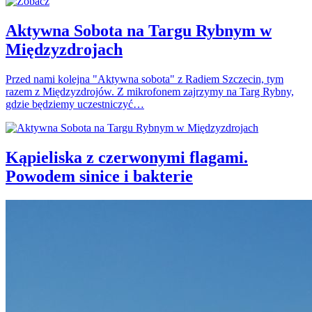
Aktywna Sobota na Targu Rybnym w
Międzyzdrojach
Przed nami kolejna "Aktywna sobota" z Radiem Szczecin, tym
razem z Międzyzdrojów. Z mikrofonem zajrzymy na Targ Rybny,
gdzie będziemy uczestniczyć…
Kąpieliska z czerwonymi flagami.
Powodem sinice i bakterie