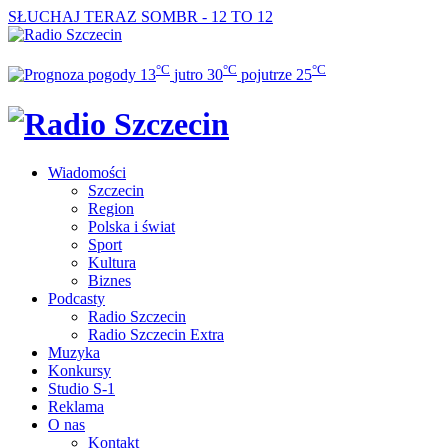
SŁUCHAJ TERAZ
SOMBR - 12 TO 12
°C
°C
°C
13
jutro
30
pojutrze
25
Wiadomości
Szczecin
Region
Polska i świat
Sport
Kultura
Biznes
Podcasty
Radio Szczecin
Radio Szczecin Extra
Muzyka
Konkursy
Studio S-1
Reklama
O nas
Kontakt