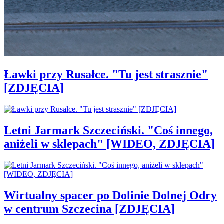
Ławki przy Rusałce. "Tu jest strasznie"
[ZDJĘCIA]
Letni Jarmark Szczeciński. "Coś innego,
aniżeli w sklepach" [WIDEO, ZDJĘCIA]
Wirtualny spacer po Dolinie Dolnej Odry
w centrum Szczecina [ZDJĘCIA]