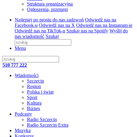
Struktura organizacyjna
Ogłoszenia, przetargi
Najlepiej po prostu do nas zadzwoń
Odwiedź nas na
Facebook-u
Odwiedź nas na X
Odwiedź nas na Instagram-ie
Odwiedź nas na TikTok-u
Szukaj nas na Spotify
Wyślij do
nas wiadomość
Szukaj
Menu
510 777 222
Wiadomości
Szczecin
Region
Polska i świat
Sport
Kultura
Biznes
Podcasty
Radio Szczecin
Radio Szczecin Extra
Muzyka
Konkursy