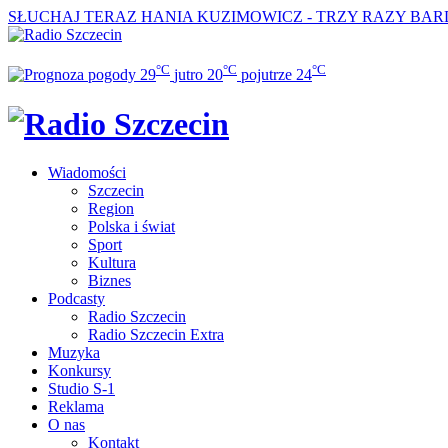
SŁUCHAJ TERAZ
HANIA KUZIMOWICZ - TRZY RAZY BAR
°C
°C
°C
29
jutro
20
pojutrze
24
Wiadomości
Szczecin
Region
Polska i świat
Sport
Kultura
Biznes
Podcasty
Radio Szczecin
Radio Szczecin Extra
Muzyka
Konkursy
Studio S-1
Reklama
O nas
Kontakt