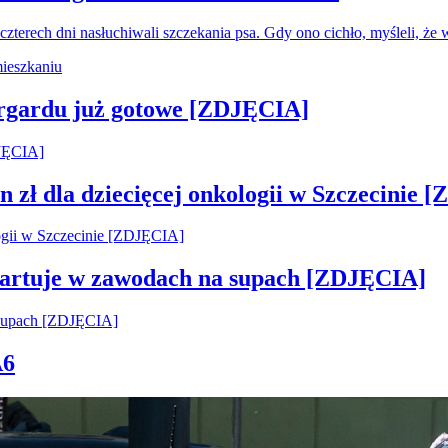
czterech dni nasłuchiwali szczekania psa. Gdy ono cichło, myśleli, że
argardu już gotowe [ZDJĘCIA]
 zł dla dziecięcej onkologii w Szczecinie 
startuje w zawodach na supach [ZDJĘCIA]
A6