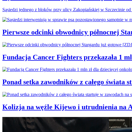
Sąsiedzi jednego z bloków przy ulicy Zakopiańskiej w Szczecinie od 
Pierwsze odcinki obwodnicy północnej St
Fundacja Cancer Fighters przekazała 1 mln
Ponad setka zawodników z całego świata 
Kolizja na węźle Kijewo i utrudnienia na 