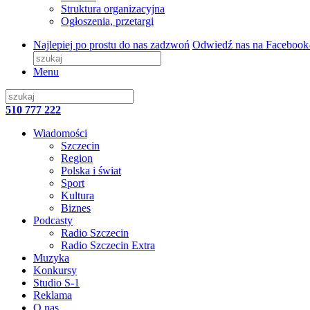
Struktura organizacyjna
Ogłoszenia, przetargi
Najlepiej po prostu do nas zadzwoń
Odwiedź nas na Facebook
Menu
510 777 222
Wiadomości
Szczecin
Region
Polska i świat
Sport
Kultura
Biznes
Podcasty
Radio Szczecin
Radio Szczecin Extra
Muzyka
Konkursy
Studio S-1
Reklama
O nas