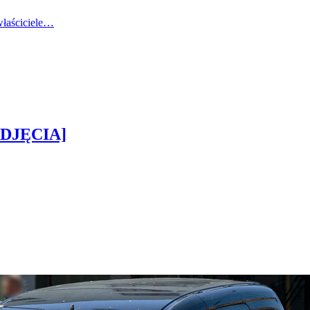
 właściciele…
[ZDJĘCIA]