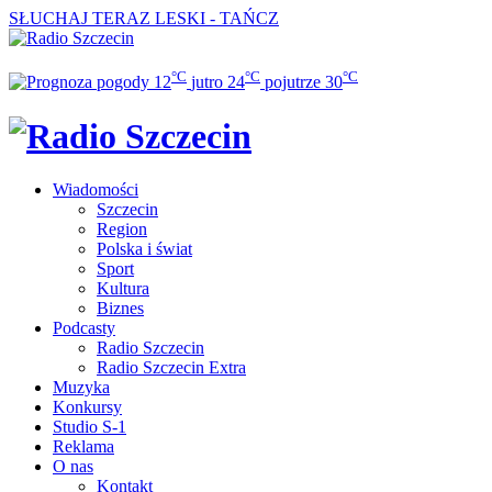
SŁUCHAJ TERAZ
LESKI - TAŃCZ
°C
°C
°C
12
jutro
24
pojutrze
30
Wiadomości
Szczecin
Region
Polska i świat
Sport
Kultura
Biznes
Podcasty
Radio Szczecin
Radio Szczecin Extra
Muzyka
Konkursy
Studio S-1
Reklama
O nas
Kontakt