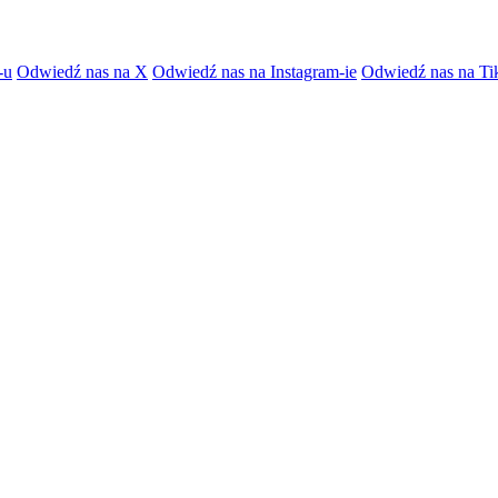
-u
Odwiedź nas na X
Odwiedź nas na Instagram-ie
Odwiedź nas na Ti