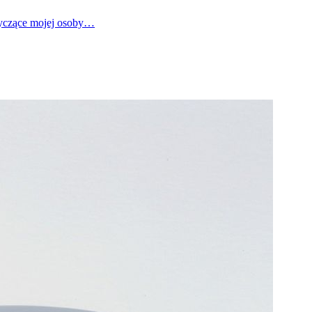
tyczące mojej osoby…