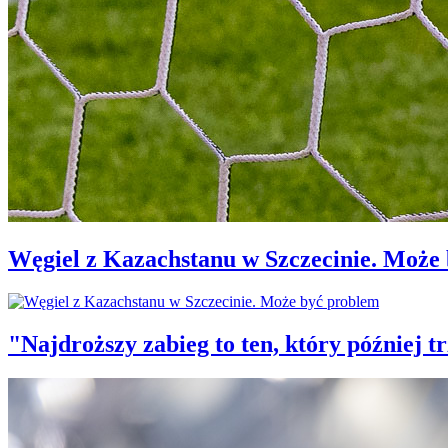
Węgiel z Kazachstanu w Szczecinie. Może
"Najdroższy zabieg to ten, który później 