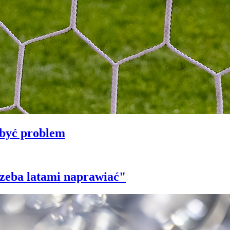
 być problem
trzeba latami naprawiać"