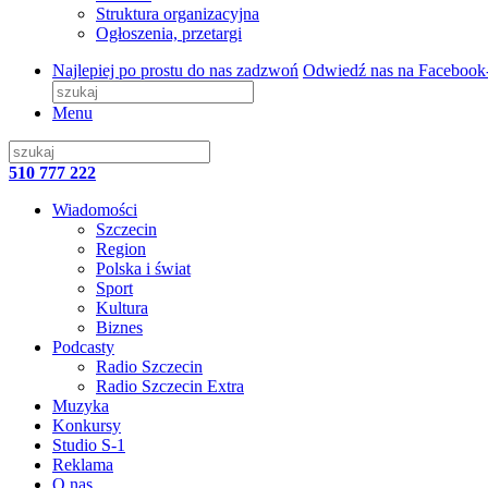
Struktura organizacyjna
Ogłoszenia, przetargi
Najlepiej po prostu do nas zadzwoń
Odwiedź nas na Facebook
Menu
510 777 222
Wiadomości
Szczecin
Region
Polska i świat
Sport
Kultura
Biznes
Podcasty
Radio Szczecin
Radio Szczecin Extra
Muzyka
Konkursy
Studio S-1
Reklama
O nas