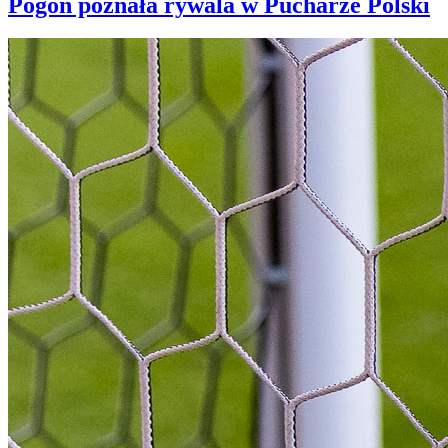
Pogoń poznała rywala w Pucharze Polski