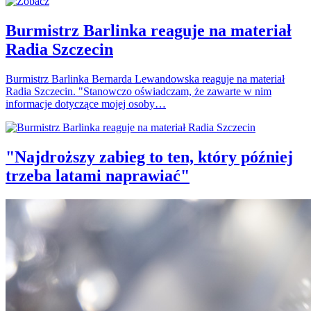
Burmistrz Barlinka reaguje na materiał
Radia Szczecin
Burmistrz Barlinka Bernarda Lewandowska reaguje na materiał
Radia Szczecin. "Stanowczo oświadczam, że zawarte w nim
informacje dotyczące mojej osoby…
"Najdroższy zabieg to ten, który później
trzeba latami naprawiać"