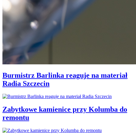
Burmistrz Barlinka reaguje na materiał
Radia Szczecin
Zabytkowe kamienice przy Kolumba do
remontu