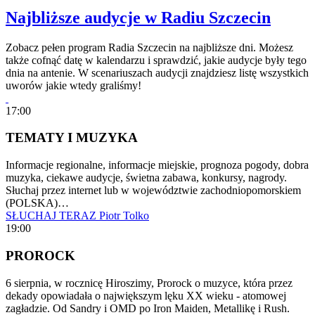
Najbliższe audycje w Radiu Szczecin
Zobacz pełen program Radia Szczecin na najbliższe dni. Możesz
także cofnąć datę w kalendarzu i sprawdzić, jakie audycje były tego
dnia na antenie. W scenariuszach audycji znajdziesz listę wszystkich
uworów jakie wtedy graliśmy!
17:00
TEMATY I MUZYKA
Informacje regionalne, informacje miejskie, prognoza pogody, dobra
muzyka, ciekawe audycje, świetna zabawa, konkursy, nagrody.
Słuchaj przez internet lub w województwie zachodniopomorskiem
(POLSKA)…
SŁUCHAJ TERAZ
Piotr Tolko
19:00
PROROCK
6 sierpnia, w rocznicę Hiroszimy, Prorock o muzyce, która przez
dekady opowiadała o największym lęku XX wieku - atomowej
zagładzie. Od Sandry i OMD po Iron Maiden, Metallikę i Rush.