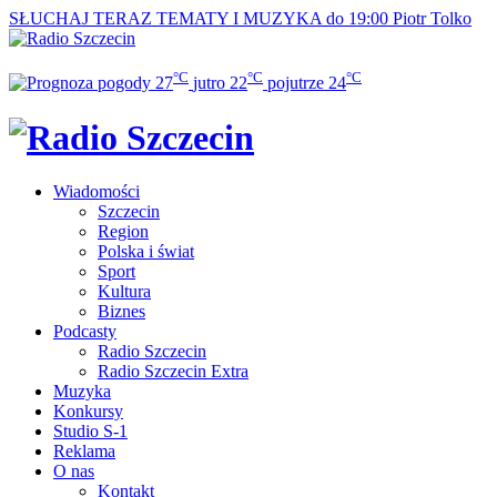
SŁUCHAJ TERAZ
TEMATY I MUZYKA do 19:00
Piotr Tolko
°C
°C
°C
27
jutro
22
pojutrze
24
Wiadomości
Szczecin
Region
Polska i świat
Sport
Kultura
Biznes
Podcasty
Radio Szczecin
Radio Szczecin Extra
Muzyka
Konkursy
Studio S-1
Reklama
O nas
Kontakt