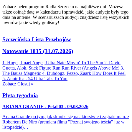
Zobacz pełen program Radia Szczecin na najbliższe dni. Możesz
także cofnąć datę w kalendarzu i sprawdzić, jakie audycje były tego
dnia na antenie. W scenariuszach audycji znajdziesz listę wszystkich
uworów jakie wtedy graliśmy!
Szczecińska Lista Przebojów
Notowanie 1835 (31.07.2026)
1. Hugel, Imael Angel, Ultra Nate
Movin' To The Sun
2. David
Guetta, Alok, Stick Figure
Run Run River (Angels Above Me)
3.
The Bausa
Magnetic
4. Dubdogz, Fezzo, Zaark
How Does It Feel
5. Anotr feat. 54 Ultra
Talk To You
Zobacz
Głosuj »
Płyta tygodnia
ARIANA GRANDE - Petal 03 - 09.08.2026
Ariana Grande po tym, jak skupiła się na aktorstwie i zagrała m.in. z
Robertem De Niro (premiera filmu "Poznaj swojego teścia" już w
listopadzie)…