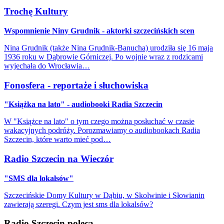
Trochę Kultury
Wspomnienie Niny Grudnik - aktorki szczecińskich scen
Nina Grudnik (także Nina Grudnik-Banucha) urodziła się 16 maja
1936 roku w Dąbrowie Górniczej. Po wojnie wraz z rodzicami
wyjechała do Wrocławia…
Fonosfera - reportaże i słuchowiska
"Książka na lato" - audiobooki Radia Szczecin
W "Książce na lato" o tym czego można posłuchać w czasie
wakacyjnych podróży. Porozmawiamy o audiobookach Radia
Szczecin, które warto mieć pod…
Radio Szczecin na Wieczór
"SMS dla lokalsów"
Szczecińskie Domy Kultury w Dąbiu, w Skolwinie i Słowianin
zawierają szeregi. Czym jest sms dla lokalsów?
Radio Szczecin poleca...