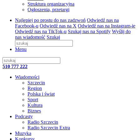
Struktura organizacyjna
Ogłoszenia, przetargi
Najlepiej po prostu do nas zadzwoń
Odwiedź nas na
Facebook-u
Odwiedź nas na X
Odwiedź nas na Instagram-ie
Odwiedź nas na TikTok-u
Szukaj nas na Spotify
Wyślij do
nas wiadomość
Szukaj
Menu
510 777 222
Wiadomości
Szczecin
Region
Polska i świat
Sport
Kultura
Biznes
Podcasty
Radio Szczecin
Radio Szczecin Extra
Muzyka
Konkursy