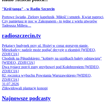
"Król tanga" - w Radiu Szczecin
Portowe światła, Zielony kapelusik, Miłość i smutek, Kwiat paproci,
Czy pamiętasz tę noc w Zakopanem - to jedne z wielu utworów
Tadeusza Millera…
radioszczecin.tv
Pękający budynek przy ul. Hożej w coraz gorszym stanie.
Mieszkańcy: nadzór może podjąć decyzję o eksmisji [WIDEO,
ZDJĘCIA]
Chodnik na Piłsudskiego: "kobiety na szpilkach balety odstawiają"
[WIDEO, ZDJĘCIA]
Dwa tysiące porcji zupy grzybowej pod Kołobrzegiem [WIDEO,
ZDJECIA]
82. rocznica wybuchu Powstania Warszawskiego [WIDEO,
ZDJĘCIA]
31.07.2026
Zlikwidowali plantację konopi
Najnowsze podcasty