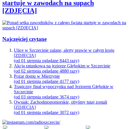
startuje w zawodach na supach
[ZDJĘCIA]
Najczęściej czytane
Ulice w Szczecinie zalane, alerty prawie w całym kraju
[ZDJĘCIA]
(od 01 sierpnia oglądane 8443 razy)
Akcja ratunkowa na jeziorze Głębokim w Szczecinie
(od 02 sierpnia oglądane 4880 razy)
Pożar domu w Mierzynie
(od 01 sierpnia oglądane 4177 razy)
Tragiczny finał wypoczynku nad Jeziorem Głębokie w
Szczecinie
(od 03 sierpnia oglądane 3674 razy)
Owsiak: Zachodniopomorskie, obyśmy tutaj zostali
[ZDJĘCIA]
(od 01 sierpnia oglądane 3072 razy)