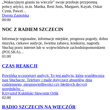
„Wakacyjnym graniu na wieczór” swoje przeboje przypomną
polscy artyści, m.in. Marika, Reni Jusis, Margaret, Kayah, Oskar
Cyms, Paweł…
Dorota Zamolska
00:00
NOC Z RADIEM SZCZECIN
Informacje regionalne, informacje miejskie, prognoza pogody, dobra
muzyka, ciekawe audycje, świetna zabawa, konkursy, nagrody.
Słuchaj przez internet lub w województwie zachodniopomorskiem
(POLSKA)…
01:00
CZAS REAKCJI
Powtórka wczorajszej audycji. To jest audycja, którą współtworzą
nasi Słuchacze. Telefony i maile dotyczące absurdów dnia
codziennego, niesprawiedliwości czy błędnych decyzji
urzędników…
Krzysztof Kukliński
Sławomir Orlik
02:00
RADIO SZCZECIN NA WIECZÓR