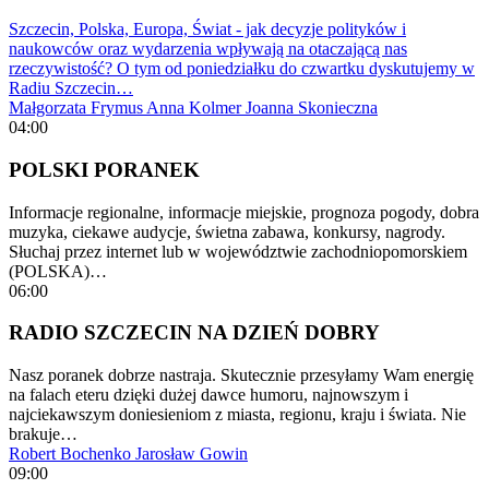
Szczecin, Polska, Europa, Świat - jak decyzje polityków i
naukowców oraz wydarzenia wpływają na otaczającą nas
rzeczywistość? O tym od poniedziałku do czwartku dyskutujemy w
Radiu Szczecin…
Małgorzata Frymus
Anna Kolmer
Joanna Skonieczna
04:00
POLSKI PORANEK
Informacje regionalne, informacje miejskie, prognoza pogody, dobra
muzyka, ciekawe audycje, świetna zabawa, konkursy, nagrody.
Słuchaj przez internet lub w województwie zachodniopomorskiem
(POLSKA)…
06:00
RADIO SZCZECIN NA DZIEŃ DOBRY
Nasz poranek dobrze nastraja. Skutecznie przesyłamy Wam energię
na falach eteru dzięki dużej dawce humoru, najnowszym i
najciekawszym doniesieniom z miasta, regionu, kraju i świata. Nie
brakuje…
Robert Bochenko
Jarosław Gowin
09:00