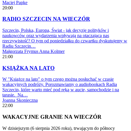
Maciej Papke
20:00
RADIO SZCZECIN NA WIECZÓR
Szczecin, Polska, Europa, Świat - jak decyzje polityków i
naukowców oraz wydarzenia wpływają na otaczającą nas
rzeczywistość? O tym od poniedziałku do czwartku dyskutujemy w
Radiu Szczecin…
Małgorzata Frymus
Anna Kolmer
21:00
KSIĄŻKA NA LATO
W "Książce na lato" o tym czego można posłuchać w czasie
wakacyjnych podróży. Porozmawiamy o audiobookach Radia
Szczecin, które warto mieć pod ręką w aucie, samochodzie i na
tarasie. Na…
Joanna Skonieczna
22:00
WAKACYJNE GRANIE NA WIECZÓR
W dzisiejszym (6 sierpnia 2026 roku), trwającym do północy