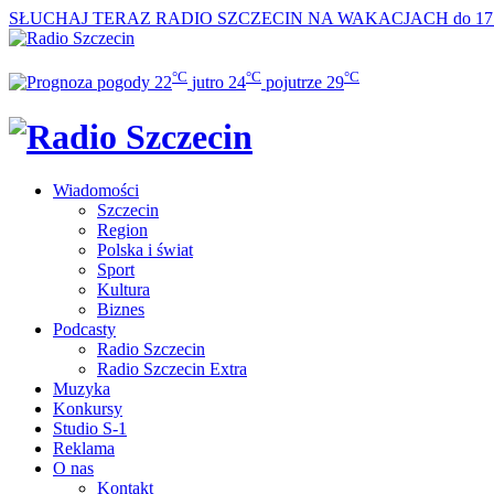
SŁUCHAJ TERAZ
RADIO SZCZECIN NA WAKACJACH do 17
°C
°C
°C
22
jutro
24
pojutrze
29
Wiadomości
Szczecin
Region
Polska i świat
Sport
Kultura
Biznes
Podcasty
Radio Szczecin
Radio Szczecin Extra
Muzyka
Konkursy
Studio S-1
Reklama
O nas
Kontakt