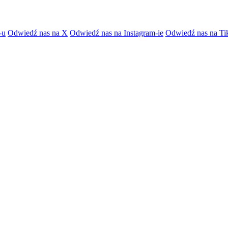
-u
Odwiedź nas na X
Odwiedź nas na Instagram-ie
Odwiedź nas na Ti