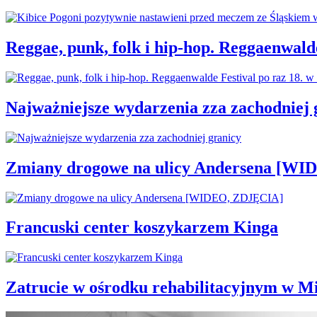
Reggae, punk, folk i hip-hop. Reggaenwald
Najważniejsze wydarzenia zza zachodniej 
Zmiany drogowe na ulicy Andersena [W
Francuski center koszykarzem Kinga
Zatrucie w ośrodku rehabilitacyjnym w M