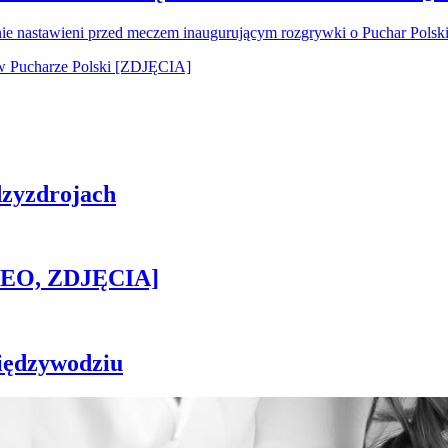
nie nastawieni przed meczem inaugurującym rozgrywki o Puchar Pols
zyzdrojach
IDEO, ZDJĘCIA]
iędzywodziu