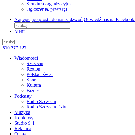
Struktura organizacyjna
Ogłoszenia, przetargi
Najlepiej po prostu do nas zadzwoń
Odwiedź nas na Facebook
Menu
510 777 222
Wiadomości
Szczecin
Region
Polska i świat
Sport
Kultura
Biznes
Podcasty
Radio Szczecin
Radio Szczecin Extra
Muzyka
Konkursy
Studio S-1
Reklama
O nas