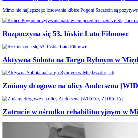
Mimo nie najlepszego losowania kibice Pogoni Szczecin są pozytyw
Rozpoczyna się 53. Ińskie Lato Filmowe
Aktywna Sobota na Targu Rybnym w Międ
Zmiany drogowe na ulicy Andersena [W
Zatrucie w ośrodku rehabilitacyjnym w M