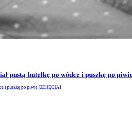
ał pustą butelkę po wódce i puszkę po piw