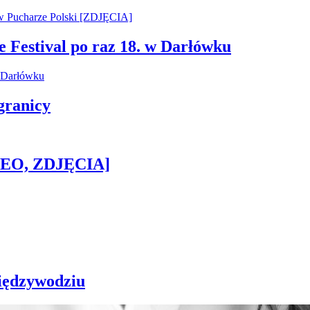
e Festival po raz 18. w Darłówku
granicy
IDEO, ZDJĘCIA]
iędzywodziu