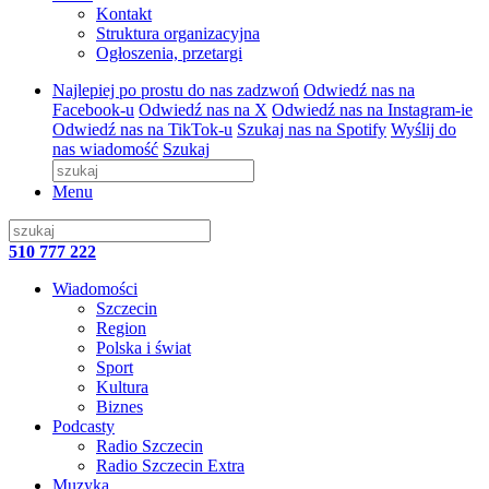
Kontakt
Struktura organizacyjna
Ogłoszenia, przetargi
Najlepiej po prostu do nas zadzwoń
Odwiedź nas na
Facebook-u
Odwiedź nas na X
Odwiedź nas na Instagram-ie
Odwiedź nas na TikTok-u
Szukaj nas na Spotify
Wyślij do
nas wiadomość
Szukaj
Menu
510 777 222
Wiadomości
Szczecin
Region
Polska i świat
Sport
Kultura
Biznes
Podcasty
Radio Szczecin
Radio Szczecin Extra
Muzyka