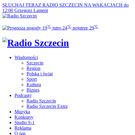
SŁUCHAJ TERAZ
RADIO SZCZECIN NA WAKACJACH do
12:00
Grzegorz Lament
°C
°C
°C
19
jutro
24
pojutrze
29
Wiadomości
Szczecin
Region
Polska i świat
Sport
Kultura
Biznes
Podcasty
Radio Szczecin
Radio Szczecin Extra
Muzyka
Konkursy
Studio S-1
Reklama
O nas