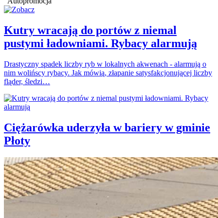
Autopromocja
Kutry wracają do portów z niemal
pustymi ładowniami. Rybacy alarmują
Drastyczny spadek liczby ryb w lokalnych akwenach - alarmują o
nim wolińscy rybacy. Jak mówią, złapanie satysfakcjonującej liczby
fląder, śledzi…
Ciężarówka uderzyła w bariery w gminie
Płoty