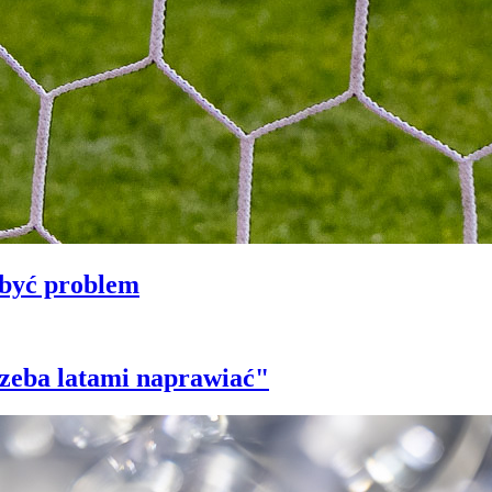
 być problem
trzeba latami naprawiać"