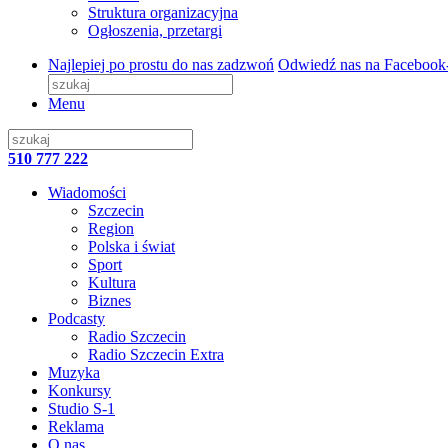
Struktura organizacyjna
Ogłoszenia, przetargi
Najlepiej po prostu do nas zadzwoń
Odwiedź nas na Facebook
Menu
510 777 222
Wiadomości
Szczecin
Region
Polska i świat
Sport
Kultura
Biznes
Podcasty
Radio Szczecin
Radio Szczecin Extra
Muzyka
Konkursy
Studio S-1
Reklama
O nas