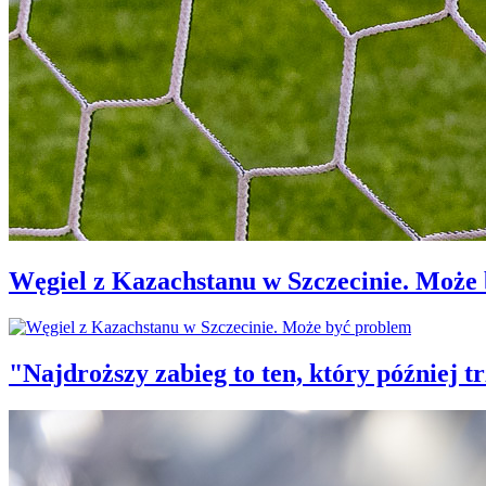
Węgiel z Kazachstanu w Szczecinie. Może
"Najdroższy zabieg to ten, który później 