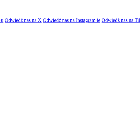
-u
Odwiedź nas na X
Odwiedź nas na Instagram-ie
Odwiedź nas na Ti