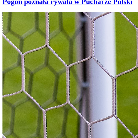
Pogoń poznała rywala w Pucharze Polski