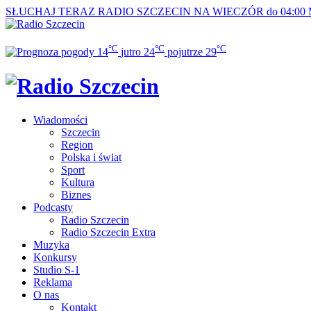
SŁUCHAJ TERAZ
RADIO SZCZECIN NA WIECZÓR do 04:00
°C
°C
°C
14
jutro
24
pojutrze
29
Wiadomości
Szczecin
Region
Polska i świat
Sport
Kultura
Biznes
Podcasty
Radio Szczecin
Radio Szczecin Extra
Muzyka
Konkursy
Studio S-1
Reklama
O nas
Kontakt