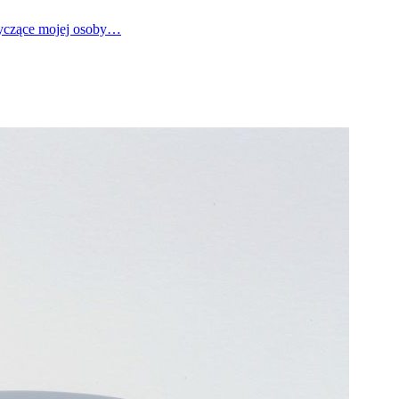
tyczące mojej osoby…