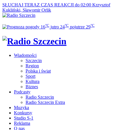
SŁUCHAJ TERAZ
CZAS REAKCJI do 02:00
Krzysztof
Kukliński, Sławomir Orlik
°C
°C
°C
16
jutro
24
pojutrze
29
Wiadomości
Szczecin
Region
Polska i świat
Sport
Kultura
Biznes
Podcasty
Radio Szczecin
Radio Szczecin Extra
Muzyka
Konkursy
Studio S-1
Reklama
O nas