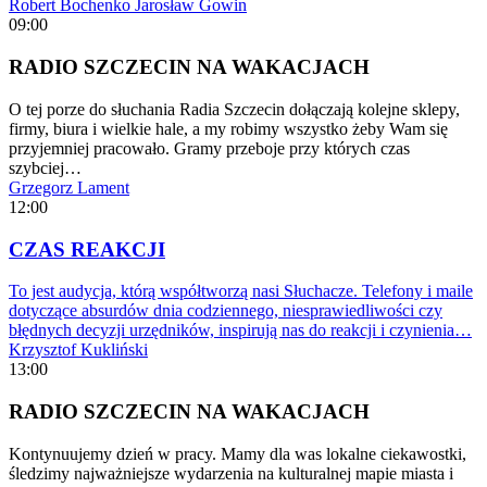
Robert Bochenko
Jarosław Gowin
09:00
RADIO SZCZECIN NA WAKACJACH
O tej porze do słuchania Radia Szczecin dołączają kolejne sklepy,
firmy, biura i wielkie hale, a my robimy wszystko żeby Wam się
przyjemniej pracowało. Gramy przeboje przy których czas
szybciej…
Grzegorz Lament
12:00
CZAS REAKCJI
To jest audycja, którą współtworzą nasi Słuchacze. Telefony i maile
dotyczące absurdów dnia codziennego, niesprawiedliwości czy
błędnych decyzji urzędników, inspirują nas do reakcji i czynienia…
Krzysztof Kukliński
13:00
RADIO SZCZECIN NA WAKACJACH
Kontynuujemy dzień w pracy. Mamy dla was lokalne ciekawostki,
śledzimy najważniejsze wydarzenia na kulturalnej mapie miasta i