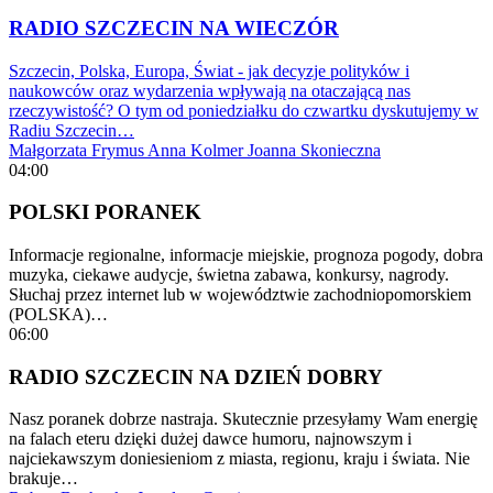
RADIO SZCZECIN NA WIECZÓR
Szczecin, Polska, Europa, Świat - jak decyzje polityków i
naukowców oraz wydarzenia wpływają na otaczającą nas
rzeczywistość? O tym od poniedziałku do czwartku dyskutujemy w
Radiu Szczecin…
Małgorzata Frymus
Anna Kolmer
Joanna Skonieczna
04:00
POLSKI PORANEK
Informacje regionalne, informacje miejskie, prognoza pogody, dobra
muzyka, ciekawe audycje, świetna zabawa, konkursy, nagrody.
Słuchaj przez internet lub w województwie zachodniopomorskiem
(POLSKA)…
06:00
RADIO SZCZECIN NA DZIEŃ DOBRY
Nasz poranek dobrze nastraja. Skutecznie przesyłamy Wam energię
na falach eteru dzięki dużej dawce humoru, najnowszym i
najciekawszym doniesieniom z miasta, regionu, kraju i świata. Nie
brakuje…