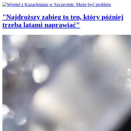
"Najdroższy zabieg to ten, który później
trzeba latami naprawiać"