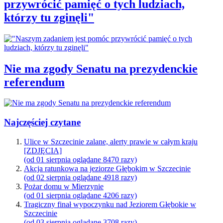
przywrócić pamięć o tych ludziach,
którzy tu zginęli"
Nie ma zgody Senatu na prezydenckie
referendum
Najczęściej czytane
Ulice w Szczecinie zalane, alerty prawie w całym kraju
[ZDJĘCIA]
(od 01 sierpnia oglądane 8470 razy)
Akcja ratunkowa na jeziorze Głębokim w Szczecinie
(od 02 sierpnia oglądane 4918 razy)
Pożar domu w Mierzynie
(od 01 sierpnia oglądane 4206 razy)
Tragiczny finał wypoczynku nad Jeziorem Głębokie w
Szczecinie
(od 03 sierpnia oglądane 3708 razy)