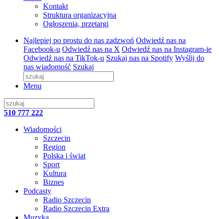
Kontakt
Struktura organizacyjna
Ogłoszenia, przetargi
Najlepiej po prostu do nas zadzwoń
Odwiedź nas na
Facebook-u
Odwiedź nas na X
Odwiedź nas na Instagram-ie
Odwiedź nas na TikTok-u
Szukaj nas na Spotify
Wyślij do
nas wiadomość
Szukaj
Menu
510 777 222
Wiadomości
Szczecin
Region
Polska i świat
Sport
Kultura
Biznes
Podcasty
Radio Szczecin
Radio Szczecin Extra
Muzyka