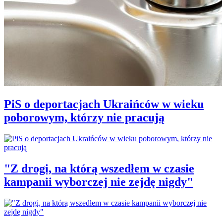
PiS o deportacjach Ukraińców w wieku
poborowym, którzy nie pracują
"Z drogi, na którą wszedłem w czasie
kampanii wyborczej nie zejdę nigdy"