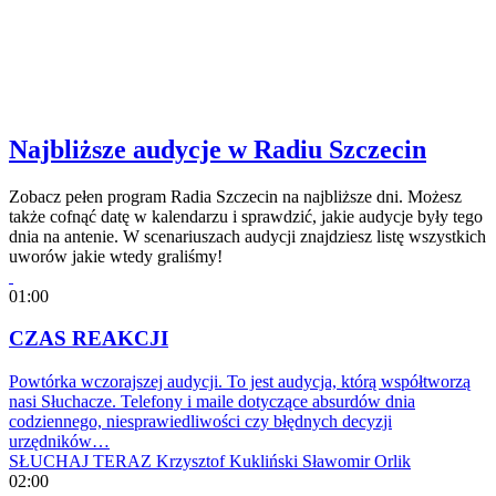
Najbliższe audycje w Radiu Szczecin
Zobacz pełen program Radia Szczecin na najbliższe dni. Możesz
także cofnąć datę w kalendarzu i sprawdzić, jakie audycje były tego
dnia na antenie. W scenariuszach audycji znajdziesz listę wszystkich
uworów jakie wtedy graliśmy!
01:00
CZAS REAKCJI
Powtórka wczorajszej audycji. To jest audycja, którą współtworzą
nasi Słuchacze. Telefony i maile dotyczące absurdów dnia
codziennego, niesprawiedliwości czy błędnych decyzji
urzędników…
SŁUCHAJ TERAZ
Krzysztof Kukliński
Sławomir Orlik
02:00