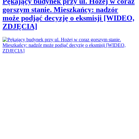
Pękający budynek przy ul. Hożej w coraz
gorszym stanie. Mieszkańcy: nadzór
może podjąć decyzję o eksmisji [WIDEO,
ZDJĘCIA]