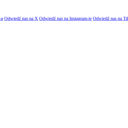
-u
Odwiedź nas na X
Odwiedź nas na Instagram-ie
Odwiedź nas na Ti