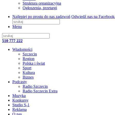
Struktura organizacyjna
Ogłoszenia, przetargi
Najlepiej po prostu do nas zadzwoń
Odwiedź nas na Facebook
Menu
510 777 222
Wiadomości
Szczecin
Region
Polska i świat
Sport
Kultura
Biznes
Podcasty
Radio Szczecin
Radio Szczecin Extra
Muzyka
Konkursy
Studio S-1
Reklama
O nas