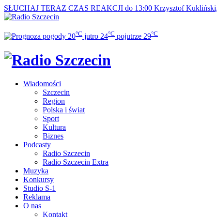
SŁUCHAJ TERAZ
CZAS REAKCJI do 13:00
Krzysztof Kuklińsk
°C
°C
°C
20
jutro
24
pojutrze
29
Wiadomości
Szczecin
Region
Polska i świat
Sport
Kultura
Biznes
Podcasty
Radio Szczecin
Radio Szczecin Extra
Muzyka
Konkursy
Studio S-1
Reklama
O nas
Kontakt