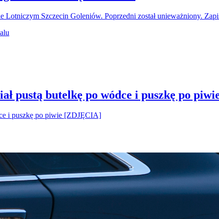
ie Lotniczym Szczecin Goleniów. Poprzedni został unieważniony. Za
ał pustą butelkę po wódce i puszkę po piw