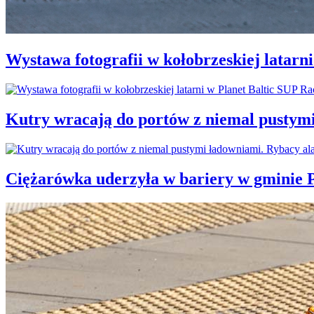
Wystawa fotografii w kołobrzeskiej latarn
Kutry wracają do portów z niemal pustym
Ciężarówka uderzyła w bariery w gminie P