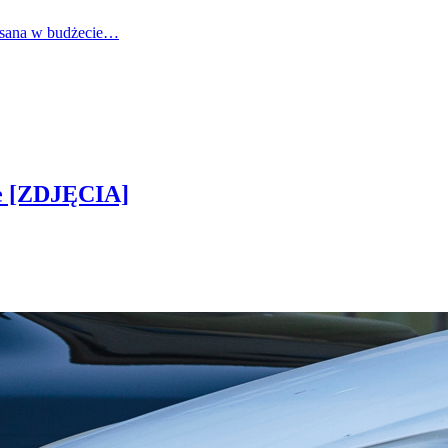
pisana w budżecie…
ie [ZDJĘCIA]