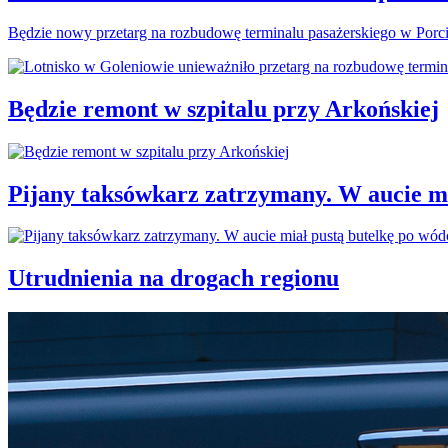
Będzie nowy przetarg na rozbudowę terminalu pasażerskiego w Porc
Będzie remont w szpitalu przy Arkońskiej
Pijany taksówkarz zatrzymany. W aucie mi
Utrudnienia na drogach regionu