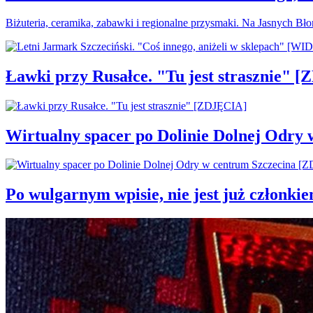
Biżuteria, ceramika, zabawki i regionalne przysmaki. Na Jasnych Bł
Ławki przy Rusałce. "Tu jest strasznie" 
Wirtualny spacer po Dolinie Dolnej Odry
Po wulgarnym wpisie, nie jest już członki