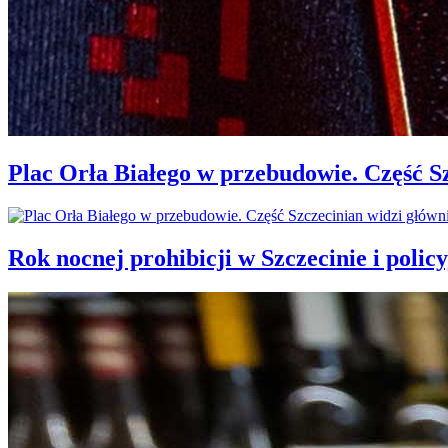
Plac Orła Białego w przebudowie. Część 
Rok nocnej prohibicji w Szczecinie i policy