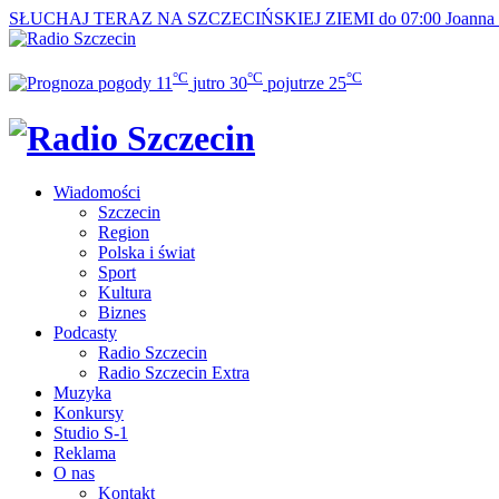
SŁUCHAJ TERAZ
NA SZCZECIŃSKIEJ ZIEMI do 07:00
Joanna
°C
°C
°C
11
jutro
30
pojutrze
25
Wiadomości
Szczecin
Region
Polska i świat
Sport
Kultura
Biznes
Podcasty
Radio Szczecin
Radio Szczecin Extra
Muzyka
Konkursy
Studio S-1
Reklama
O nas
Kontakt