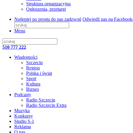
Struktura organizacyjna
Ogłoszenia, przetargi
Najlepiej po prostu do nas zadzwoń
Odwiedź nas na Facebook
Menu
510 777 222
Wiadomości
Szczecin
Region
Polska i świat
Sport
Kultura
Biznes
Podcasty
Radio Szczecin
Radio Szczecin Extra
Muzyka
Konkursy
Studio S-1
Reklama
O nas