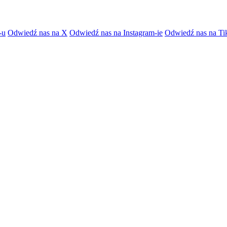
-u
Odwiedź nas na X
Odwiedź nas na Instagram-ie
Odwiedź nas na Ti