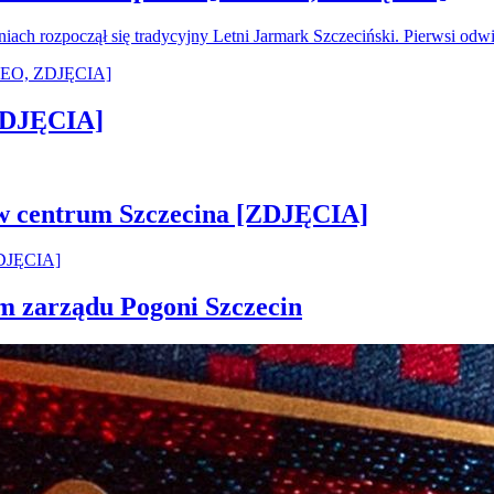
oniach rozpoczął się tradycyjny Letni Jarmark Szczeciński. Pierwsi od
[ZDJĘCIA]
 w centrum Szczecina [ZDJĘCIA]
em zarządu Pogoni Szczecin