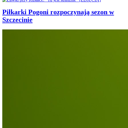
Piłkarki Pogoni rozpoczynają sezon w
Szczecinie