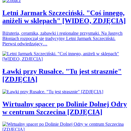
Letni Jarmark Szczeciński. "Coś innego,
aniżeli w sklepach" [WIDEO, ZDJĘCIA]
Biżuteria, ceramika, zabawki i regionalne przysmaki. Na Jasnych
Błoniach rozpoczął się tradycyjny Letni Jarmark Szczeciński.
Pierwsi odwiedzający…
Ławki przy Rusałce. "Tu jest strasznie"
[ZDJĘCIA]
Wirtualny spacer po Dolinie Dolnej Odry
w centrum Szczecina [ZDJĘCIA]