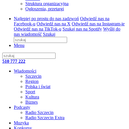
Struktura organizacyjna
Ogłoszenia, przetargi
Najlepiej po prostu do nas zadzwoń
Odwiedź nas na
Facebook-u
Odwiedź nas na X
Odwiedź nas na Instagram-ie
Odwiedź nas na TikTok-u
Szukaj nas na Spotify
Wyślij do
nas wiadomość
Szukaj
Menu
510 777 222
Wiadomości
Szczecin
Region
Polska i świat
Sport
Kultura
Biznes
Podcasty
Radio Szczecin
Radio Szczecin Extra
Muzyka
Konkursy