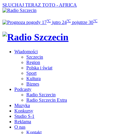
SŁUCHAJ TERAZ
TOTO - AFRICA
°C
°C
°C
17
jutro
24
pojutrze
30
Wiadomości
Szczecin
Region
Polska i świat
Sport
Kultura
Biznes
Podcasty
Radio Szczecin
Radio Szczecin Extra
Muzyka
Konkursy
Studio S-1
Reklama
O nas
Kontakt