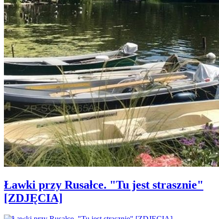
Ławki przy Rusałce. "Tu jest strasznie"
[ZDJĘCIA]