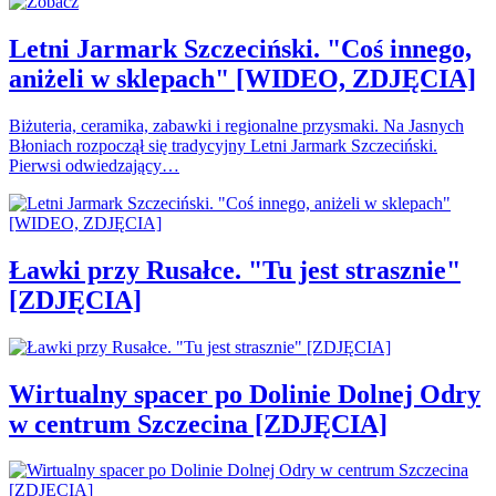
Letni Jarmark Szczeciński. "Coś innego,
aniżeli w sklepach" [WIDEO, ZDJĘCIA]
Biżuteria, ceramika, zabawki i regionalne przysmaki. Na Jasnych
Błoniach rozpoczął się tradycyjny Letni Jarmark Szczeciński.
Pierwsi odwiedzający…
Ławki przy Rusałce. "Tu jest strasznie"
[ZDJĘCIA]
Wirtualny spacer po Dolinie Dolnej Odry
w centrum Szczecina [ZDJĘCIA]