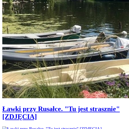
Ławki przy Rusałce. "Tu jest strasznie"
[ZDJĘCIA]