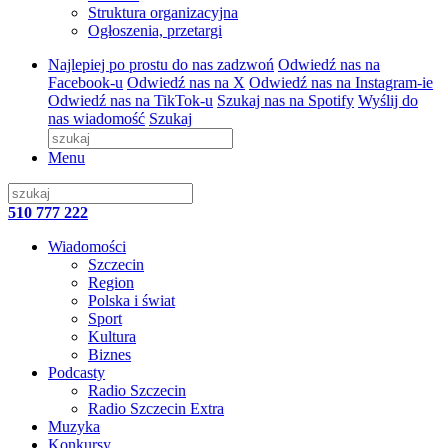
Struktura organizacyjna
Ogłoszenia, przetargi
Najlepiej po prostu do nas zadzwoń
Odwiedź nas na
Facebook-u
Odwiedź nas na X
Odwiedź nas na Instagram-ie
Odwiedź nas na TikTok-u
Szukaj nas na Spotify
Wyślij do
nas wiadomość
Szukaj
Menu
510 777 222
Wiadomości
Szczecin
Region
Polska i świat
Sport
Kultura
Biznes
Podcasty
Radio Szczecin
Radio Szczecin Extra
Muzyka
Konkursy