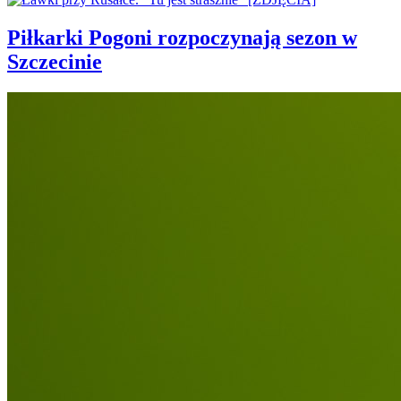
Piłkarki Pogoni rozpoczynają sezon w
Szczecinie