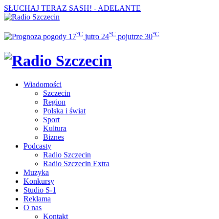
SŁUCHAJ TERAZ
SASH! - ADELANTE
°C
°C
°C
17
jutro
24
pojutrze
30
Wiadomości
Szczecin
Region
Polska i świat
Sport
Kultura
Biznes
Podcasty
Radio Szczecin
Radio Szczecin Extra
Muzyka
Konkursy
Studio S-1
Reklama
O nas
Kontakt