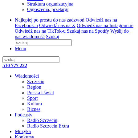
Struktura organizacyjna
Ogłoszenia, przetargi
Najlepiej po prostu do nas zadzwoń
Odwiedź nas na
Facebook-u
Odwiedź nas na X
Odwiedź nas na Instagram-ie
Odwiedź nas na TikTok-u
Szukaj nas na Spotify
Wyślij do
nas wiadomość
Szukaj
Menu
510 777 222
Wiadomości
Szczecin
Region
Polska i świat
Sport
Kultura
Biznes
Podcasty
Radio Szczecin
Radio Szczecin Extra
Muzyka
Konkursy