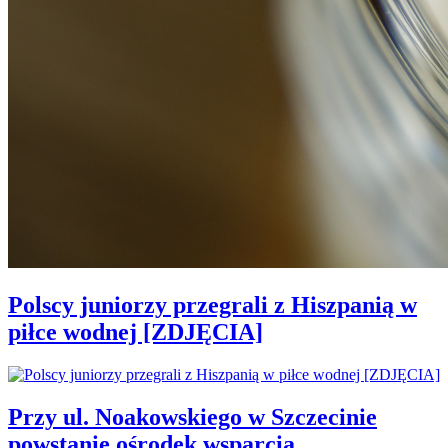
Polscy juniorzy przegrali z Hiszpanią w
piłce wodnej [ZDJĘCIA]
Przy ul. Noakowskiego w Szczecinie
powstanie ośrodek wsparcia