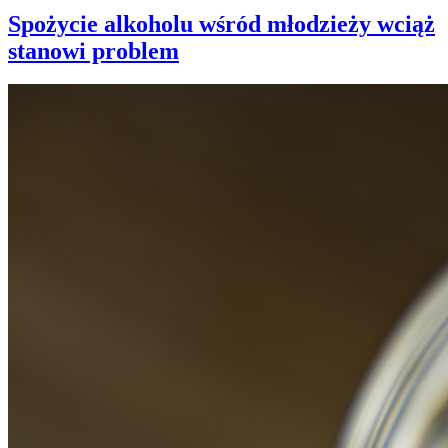
Spożycie alkoholu wśród młodzieży wciąż
stanowi problem