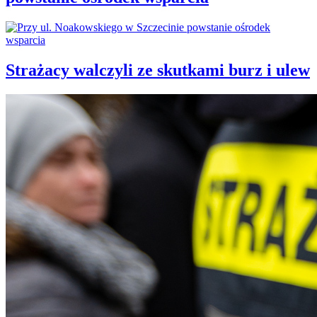
Strażacy walczyli ze skutkami burz i ulew