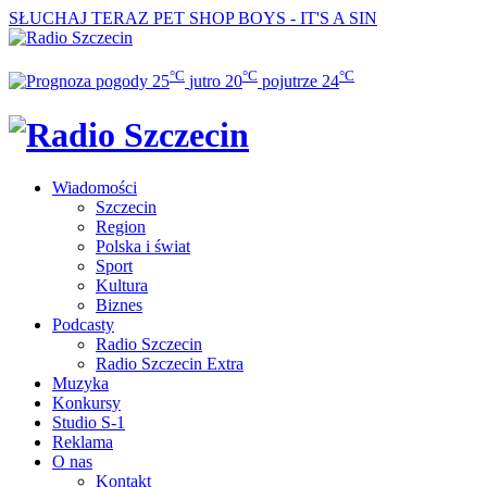
SŁUCHAJ TERAZ
PET SHOP BOYS - IT'S A SIN
°C
°C
°C
25
jutro
20
pojutrze
24
Wiadomości
Szczecin
Region
Polska i świat
Sport
Kultura
Biznes
Podcasty
Radio Szczecin
Radio Szczecin Extra
Muzyka
Konkursy
Studio S-1
Reklama
O nas
Kontakt