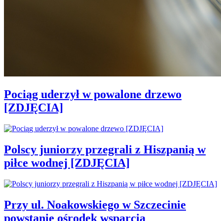
Pociąg uderzył w powalone drzewo
[ZDJĘCIA]
Polscy juniorzy przegrali z Hiszpanią w
piłce wodnej [ZDJĘCIA]
Przy ul. Noakowskiego w Szczecinie
powstanie ośrodek wsparcia