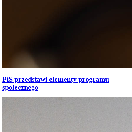
PiS przedstawi elementy programu
społecznego