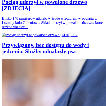
Pociąg uderzył w powalone drzewo
[ZDJĘCIA]
Blisko 140 pasażerów utknęło w środę wieczorem w pociągu w
Łoźnicy koło Goleniowa. Skład uderzył w powalone drzewo, które
uszkodziło sieć…
Przywiązany, bez dostępu do wody i
jedzenia. Służby odnalazły psa