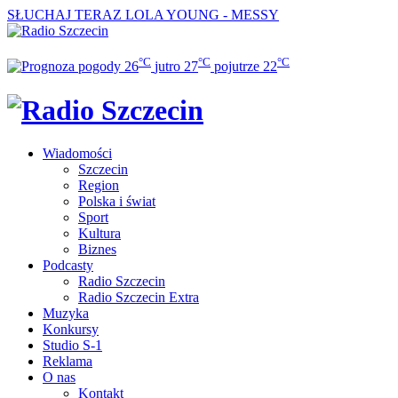
SŁUCHAJ TERAZ
LOLA YOUNG - MESSY
°C
°C
°C
26
jutro
27
pojutrze
22
Wiadomości
Szczecin
Region
Polska i świat
Sport
Kultura
Biznes
Podcasty
Radio Szczecin
Radio Szczecin Extra
Muzyka
Konkursy
Studio S-1
Reklama
O nas
Kontakt