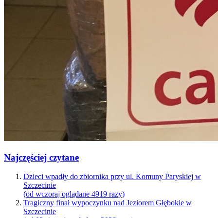
Najczęściej czytane
Dzieci wpadły do zbiornika przy ul. Komuny Paryskiej w
Szczecinie
(od wczoraj oglądane 4919 razy)
Tragiczny finał wypoczynku nad Jeziorem Głębokie w
Szczecinie