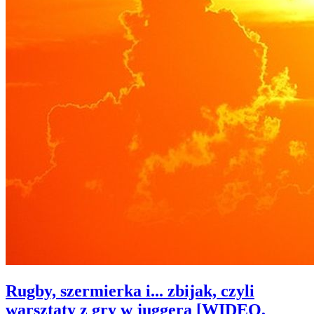
Rugby, szermierka i... zbijak, czyli
warsztaty z gry w juggera [WIDEO,