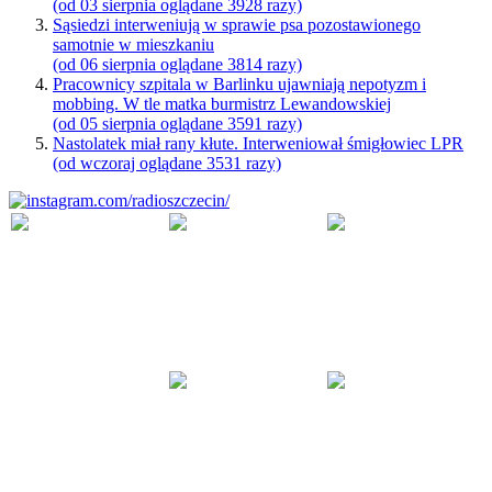
(od 03 sierpnia oglądane 3928 razy)
Sąsiedzi interweniują w sprawie psa pozostawionego
samotnie w mieszkaniu
(od 06 sierpnia oglądane 3814 razy)
Pracownicy szpitala w Barlinku ujawniają nepotyzm i
mobbing. W tle matka burmistrz Lewandowskiej
(od 05 sierpnia oglądane 3591 razy)
Nastolatek miał rany kłute. Interweniował śmigłowiec LPR
(od wczoraj oglądane 3531 razy)