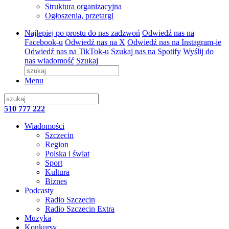
Struktura organizacyjna
Ogłoszenia, przetargi
Najlepiej po prostu do nas zadzwoń
Odwiedź nas na
Facebook-u
Odwiedź nas na X
Odwiedź nas na Instagram-ie
Odwiedź nas na TikTok-u
Szukaj nas na Spotify
Wyślij do
nas wiadomość
Szukaj
Menu
510 777 222
Wiadomości
Szczecin
Region
Polska i świat
Sport
Kultura
Biznes
Podcasty
Radio Szczecin
Radio Szczecin Extra
Muzyka
Konkursy