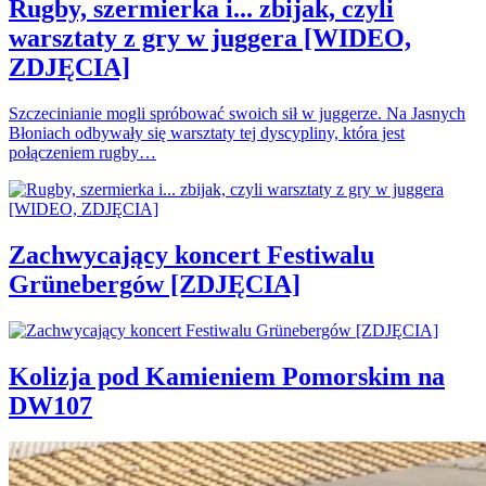
Rugby, szermierka i... zbijak, czyli
warsztaty z gry w juggera [WIDEO,
ZDJĘCIA]
Szczecinianie mogli spróbować swoich sił w juggerze. Na Jasnych
Błoniach odbywały się warsztaty tej dyscypliny, która jest
połączeniem rugby…
Zachwycający koncert Festiwalu
Grünebergów [ZDJĘCIA]
Kolizja pod Kamieniem Pomorskim na
DW107