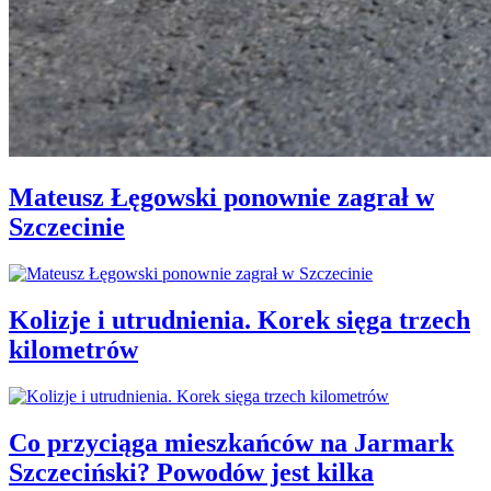
Mateusz Łęgowski ponownie zagrał w
Szczecinie
Kolizje i utrudnienia. Korek sięga trzech
kilometrów
Co przyciąga mieszkańców na Jarmark
Szczeciński? Powodów jest kilka