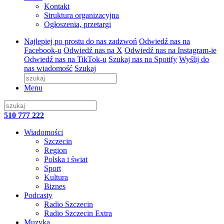
Kontakt
Struktura organizacyjna
Ogłoszenia, przetargi
Najlepiej po prostu do nas zadzwoń
Odwiedź nas na
Facebook-u
Odwiedź nas na X
Odwiedź nas na Instagram-ie
Odwiedź nas na TikTok-u
Szukaj nas na Spotify
Wyślij do
nas wiadomość
Szukaj
Menu
510 777 222
Wiadomości
Szczecin
Region
Polska i świat
Sport
Kultura
Biznes
Podcasty
Radio Szczecin
Radio Szczecin Extra
Muzyka