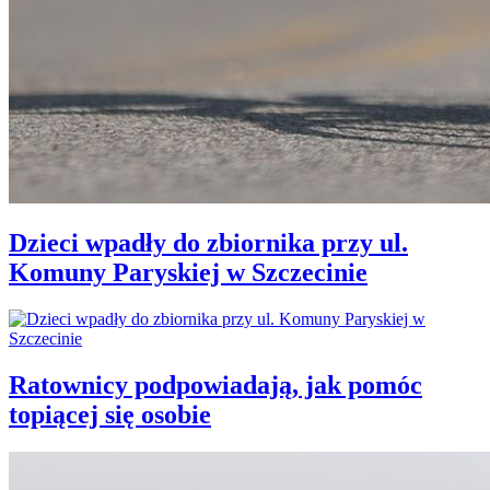
Dzieci wpadły do zbiornika przy ul.
Komuny Paryskiej w Szczecinie
Ratownicy podpowiadają, jak pomóc
topiącej się osobie