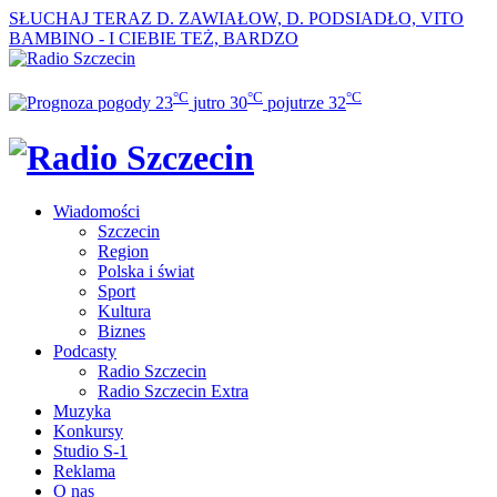
SŁUCHAJ TERAZ
D. ZAWIAŁOW, D. PODSIADŁO, VITO
BAMBINO - I CIEBIE TEŻ, BARDZO
°C
°C
°C
23
jutro
30
pojutrze
32
Wiadomości
Szczecin
Region
Polska i świat
Sport
Kultura
Biznes
Podcasty
Radio Szczecin
Radio Szczecin Extra
Muzyka
Konkursy
Studio S-1
Reklama
O nas