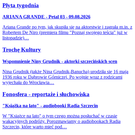
Płyta tygodnia
ARIANA GRANDE - Petal 03 - 09.08.2026
Ariana Grande po tym, jak skupiła się na aktorstwie i zagrała m.in. z
Robertem De Niro (premiera filmu "Poznaj swojego teścia" już w
listopadzie)…
Trochę Kultury
Wspomnienie Niny Grudnik - aktorki szczecińskich scen
Nina Grudnik (także Nina Grudnik-Banucha) urodziła się 16 maja
1936 roku w Dąbrowie Górniczej. Po wojnie wraz z rodzicami
wyjechała do Wrocławia…
Fonosfera - reportaże i słuchowiska
"Książka na lato" - audiobooki Radia Szczecin
W "Książce na lato" o tym czego można posłuchać w czasie
wakacyjnych podróży. Porozmawiamy o audiobookach Radia
Szczecin, które warto mieć pod…