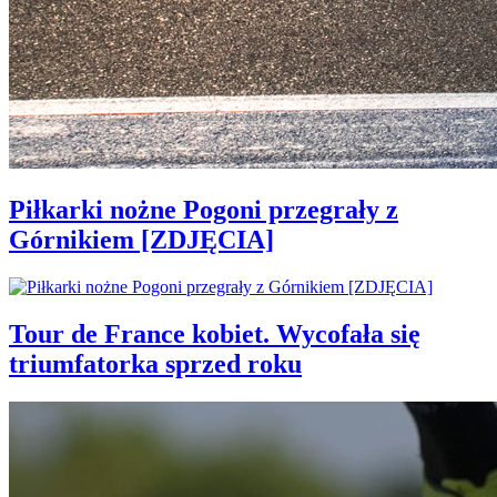
Piłkarki nożne Pogoni przegrały z
Górnikiem [ZDJĘCIA]
Tour de France kobiet. Wycofała się
triumfatorka sprzed roku