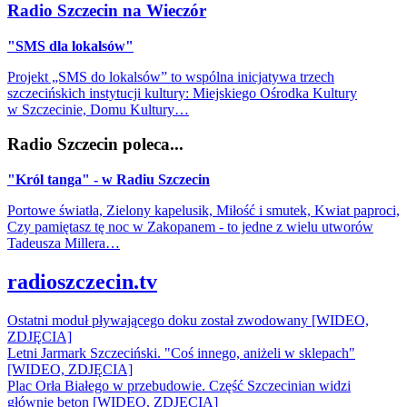
Radio Szczecin na Wieczór
"SMS dla lokalsów"
Projekt „SMS do lokalsów” to wspólna inicjatywa trzech
szczecińskich instytucji kultury: Miejskiego Ośrodka Kultury
w Szczecinie, Domu Kultury…
Radio Szczecin poleca...
"Król tanga" - w Radiu Szczecin
Portowe światła, Zielony kapelusik, Miłość i smutek, Kwiat paproci,
Czy pamiętasz tę noc w Zakopanem - to jedne z wielu utworów
Tadeusza Millera…
radioszczecin.tv
Ostatni moduł pływającego doku został zwodowany [WIDEO,
ZDJĘCIA]
Letni Jarmark Szczeciński. "Coś innego, aniżeli w sklepach"
[WIDEO, ZDJĘCIA]
Plac Orła Białego w przebudowie. Część Szczecinian widzi
głównie beton [WIDEO, ZDJĘCIA]