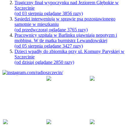
Tragiczny finał wypoczynku nad Jeziorem Głębokie w
Szczecinie
(od 03 sierpnia oglądane 3856 razy)
Sąsiedzi interweniują w sprawie psa pozostawionego
samotnie w mieszkaniu
(od przedwczoraj oglądane 3765 razy)
Pracownicy szpitala w Barlinku ujawniają nepotyzm i
mobbing. W tle matka burmistrz Lewandowskiej
(od 05 sierpnia oglądane 3427 razy)
Dzieci wpadły do zbiornika przy ul. Komuny Paryskiej w
Szczecinie
(od dzisiaj oglądane 2850 razy)