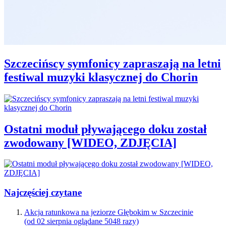
Szczecińscy symfonicy zapraszają na letni
festiwal muzyki klasycznej do Chorin
Ostatni moduł pływającego doku został
zwodowany [WIDEO, ZDJĘCIA]
Najczęściej czytane
Akcja ratunkowa na jeziorze Głębokim w Szczecinie
(od 02 sierpnia oglądane 5048 razy)