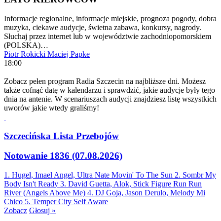
Informacje regionalne, informacje miejskie, prognoza pogody, dobra
muzyka, ciekawe audycje, świetna zabawa, konkursy, nagrody.
Słuchaj przez internet lub w województwie zachodniopomorskiem
(POLSKA)…
Piotr Rokicki
Maciej Papke
18:00
Zobacz pełen program Radia Szczecin na najbliższe dni. Możesz
także cofnąć datę w kalendarzu i sprawdzić, jakie audycje były tego
dnia na antenie. W scenariuszach audycji znajdziesz listę wszystkich
uworów jakie wtedy graliśmy!
Szczecińska Lista Przebojów
Notowanie 1836 (07.08.2026)
1. Hugel, Imael Angel, Ultra Nate
Movin' To The Sun
2. Sombr
My
Body Isn't Ready
3. David Guetta, Alok, Stick Figure
Run Run
River (Angels Above Me)
4. DJ Goja, Jason Derulo, Melody
Mi
Chico
5. Temper City
Self Aware
Zobacz
Głosuj »