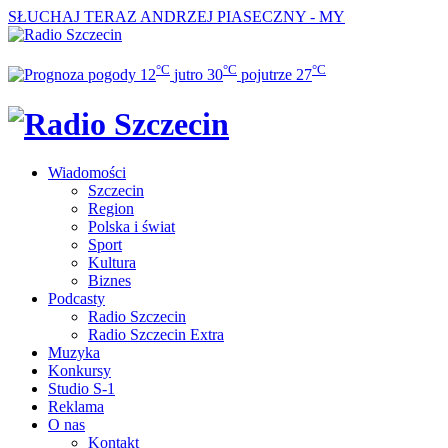
SŁUCHAJ TERAZ
ANDRZEJ PIASECZNY - MY
°C
°C
°C
12
jutro
30
pojutrze
27
Wiadomości
Szczecin
Region
Polska i świat
Sport
Kultura
Biznes
Podcasty
Radio Szczecin
Radio Szczecin Extra
Muzyka
Konkursy
Studio S-1
Reklama
O nas
Kontakt