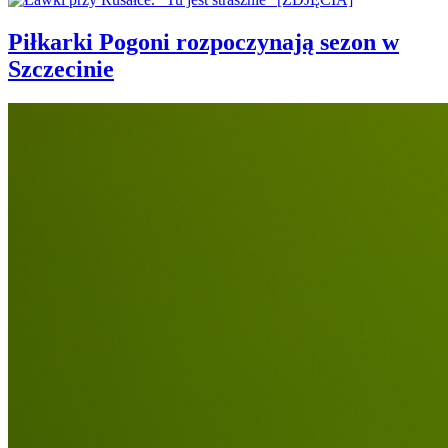
Piłkarki Pogoni rozpoczynają sezon w
Szczecinie