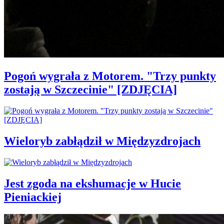
Pogoń wygrała z Motorem. "Trzy punkty
zostają w Szczecinie" [ZDJĘCIA]
Wieloryb zabłądził w Międzyzdrojach
Jest zgoda na ekshumacje w Hucie
Pieniackiej