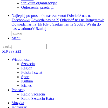
Struktura organizacyjna
Ogłoszenia, przetargi
Najlepiej po prostu do nas zadzwoń
Odwiedź nas na
Facebook-u
Odwiedź nas na X
Odwiedź nas na Instagram-ie
Odwiedź nas na TikTok-u
Szukaj nas na Spotify
Wyślij do
nas wiadomość
Szukaj
Menu
510 777 222
Wiadomości
Szczecin
Region
Polska i świat
Sport
Kultura
Biznes
Podcasty
Radio Szczecin
Radio Szczecin Extra
Muzyka
Konkursy