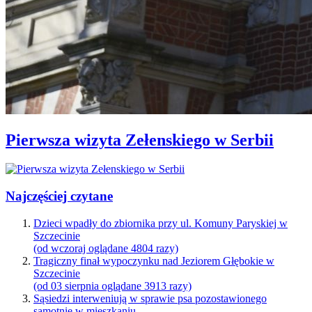
Pierwsza wizyta Zełenskiego w Serbii
Najczęściej czytane
Dzieci wpadły do zbiornika przy ul. Komuny Paryskiej w
Szczecinie
(od wczoraj oglądane 4804 razy)
Tragiczny finał wypoczynku nad Jeziorem Głębokie w
Szczecinie
(od 03 sierpnia oglądane 3913 razy)
Sąsiedzi interweniują w sprawie psa pozostawionego
samotnie w mieszkaniu