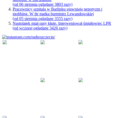
(od 06 sierpnia oglądane 3803 razy)
Pracownicy szpitala w Barlinku ujawniają nepotyzm i
mobbing. W tle matka burmistrz Lewandowskiej
(od 05 sierpnia oglądane 3555 razy)
Nastolatek miał rany kłute. Interweniował śmigłowiec LPR
(od wczoraj oglądane 3426 razy)