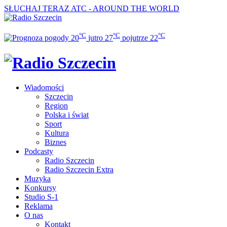
SŁUCHAJ TERAZ
ATC - AROUND THE WORLD
°C
°C
°C
20
jutro
27
pojutrze
22
Wiadomości
Szczecin
Region
Polska i świat
Sport
Kultura
Biznes
Podcasty
Radio Szczecin
Radio Szczecin Extra
Muzyka
Konkursy
Studio S-1
Reklama
O nas
Kontakt