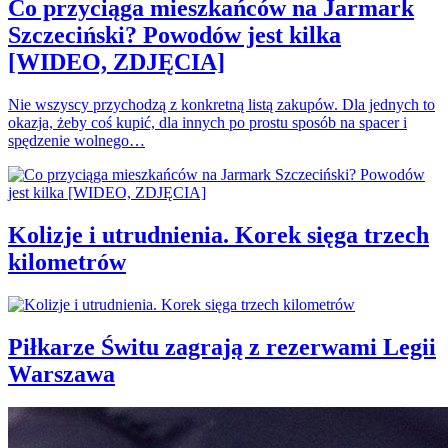
Co przyciąga mieszkańców na Jarmark
Szczeciński? Powodów jest kilka
[WIDEO, ZDJĘCIA]
Nie wszyscy przychodzą z konkretną listą zakupów. Dla jednych to
okazja, żeby coś kupić, dla innych po prostu sposób na spacer i
spędzenie wolnego…
Kolizje i utrudnienia. Korek sięga trzech
kilometrów
Piłkarze Świtu zagrają z rezerwami Legii
Warszawa