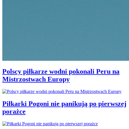
Polscy piłkarze wodni pokonali Peru na
Mistrzostwach Europy
Piłkarki Pogoni nie panikują po pierwszej
porażce