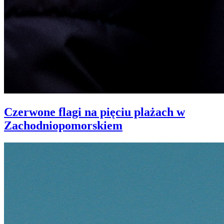
Czerwone flagi na pięciu plażach w
Zachodniopomorskiem