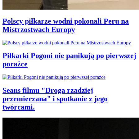
Polscy piłkarze wodni pokonali Peru na
Mistrzostwach Europy
Piłkarki Pogoni nie panikują po pierwszej
porażce
Seans filmu "Droga rzadziej
przemierzana" i spotkanie z jego
twórcami.