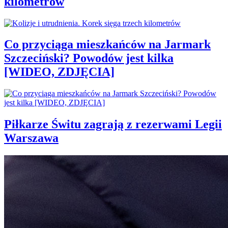
kilometrów
Co przyciąga mieszkańców na Jarmark
Szczeciński? Powodów jest kilka
[WIDEO, ZDJĘCIA]
Piłkarze Świtu zagrają z rezerwami Legii
Warszawa