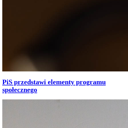
PiS przedstawi elementy programu
społecznego