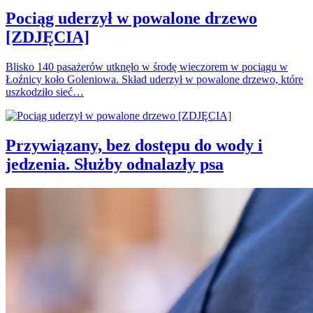
Pociąg uderzył w powalone drzewo
[ZDJĘCIA]
Blisko 140 pasażerów utknęło w środę wieczorem w pociągu w
Łoźnicy koło Goleniowa. Skład uderzył w powalone drzewo, które
uszkodziło sieć…
Przywiązany, bez dostępu do wody i
jedzenia. Służby odnalazły psa