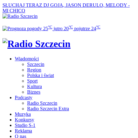
SŁUCHAJ TERAZ
DJ GOJA, JASON DERULO, MELODY -
MI CHICO
°C
°C
°C
25
jutro
20
pojutrze
24
Wiadomości
Szczecin
Region
Polska i świat
Sport
Kultura
Biznes
Podcasty
Radio Szczecin
Radio Szczecin Extra
Muzyka
Konkursy
Studio S-1
Reklama
O nas