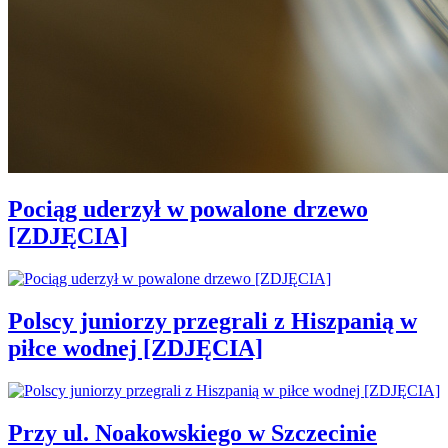
Pociąg uderzył w powalone drzewo
[ZDJĘCIA]
Polscy juniorzy przegrali z Hiszpanią w
piłce wodnej [ZDJĘCIA]
Przy ul. Noakowskiego w Szczecinie