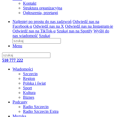
Kontakt
Struktura organizacyjna
Ogłoszenia, przetargi
Najlepiej po prostu do nas zadzwoń
Odwiedź nas na
Facebook-u
Odwiedź nas na X
Odwiedź nas na Instagram-ie
Odwiedź nas na TikTok-u
Szukaj nas na Spotify
Wyślij do
nas wiadomość
Szukaj
Menu
510 777 222
Wiadomości
Szczecin
Region
Polska i świat
Sport
Kultura
Biznes
Podcasty
Radio Szczecin
Radio Szczecin Extra
Muzyka