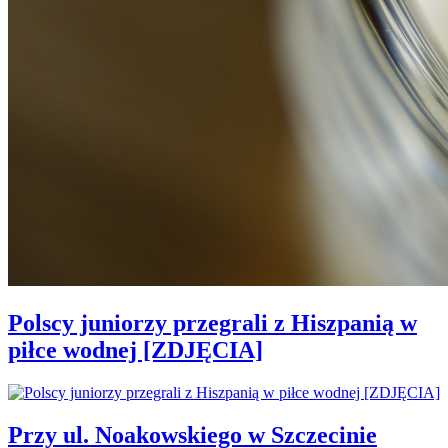
Polscy juniorzy przegrali z Hiszpanią w
piłce wodnej [ZDJĘCIA]
Przy ul. Noakowskiego w Szczecinie