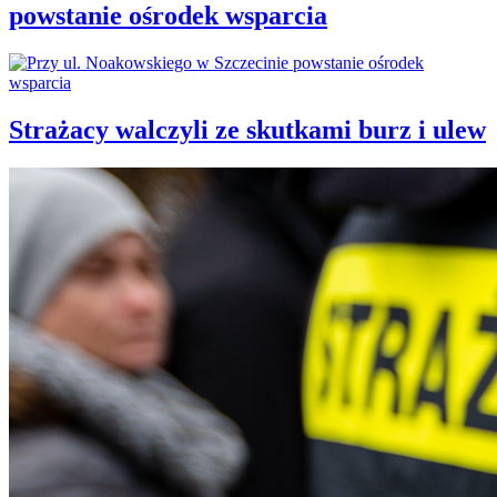
powstanie ośrodek wsparcia
Strażacy walczyli ze skutkami burz i ulew