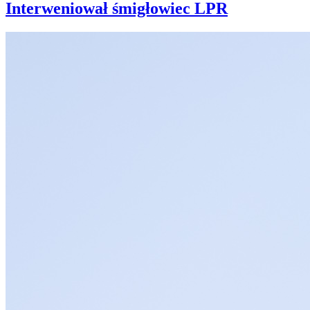
Interweniował śmigłowiec LPR