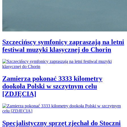
Szczecińscy symfonicy zapraszają na letni
festiwal muzyki klasycznej do Chorin
Zamierza pokonać 3333 kilometry
dookoła Polski w szczytnym celu
[ZDJĘCIA]
Specjalistyczny sprzęt zjechał do Stoczni