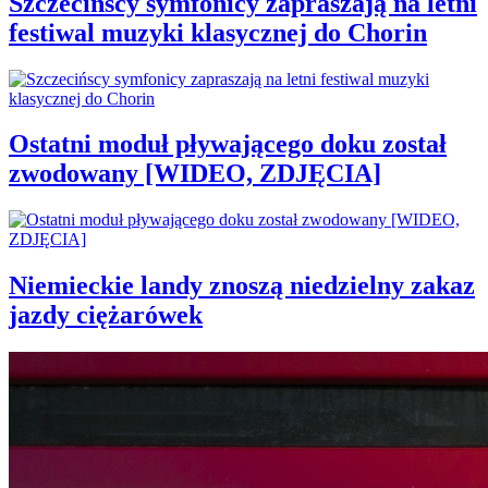
Szczecińscy symfonicy zapraszają na letni
festiwal muzyki klasycznej do Chorin
Ostatni moduł pływającego doku został
zwodowany [WIDEO, ZDJĘCIA]
Niemieckie landy znoszą niedzielny zakaz
jazdy ciężarówek