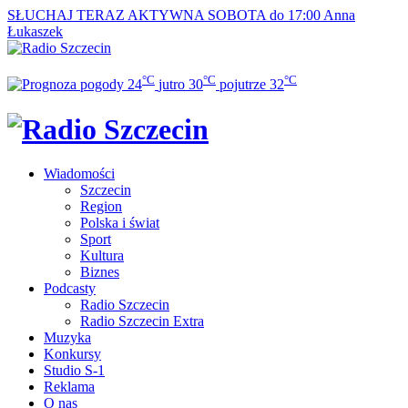
SŁUCHAJ TERAZ
AKTYWNA SOBOTA do 17:00
Anna
Łukaszek
°C
°C
°C
24
jutro
30
pojutrze
32
Wiadomości
Szczecin
Region
Polska i świat
Sport
Kultura
Biznes
Podcasty
Radio Szczecin
Radio Szczecin Extra
Muzyka
Konkursy
Studio S-1
Reklama
O nas