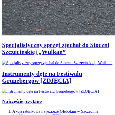
Specjalistyczny sprzęt zjechał do Stoczni
Szczecińskiej „Wulkan”
Instrumenty dęte na Festiwalu
Grünebergów [ZDJĘCIA]
Najczęściej czytane
Akcja ratunkowa na jeziorze Głębokim w Szczecinie