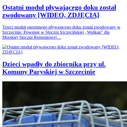
Ostatni moduł pływającego doku został
zwodowany [WIDEO, ZDJĘCIA]
Trzeci moduł ogromnego pływającego doku został zwodowany w
Szczecinie. Powstaje w Stoczni Szczecińskiej „Wulkan” dla
Morskiej Stoczni Remontowej…
Dzieci wpadły do zbiornika przy ul.
Komuny Paryskiej w Szczecinie