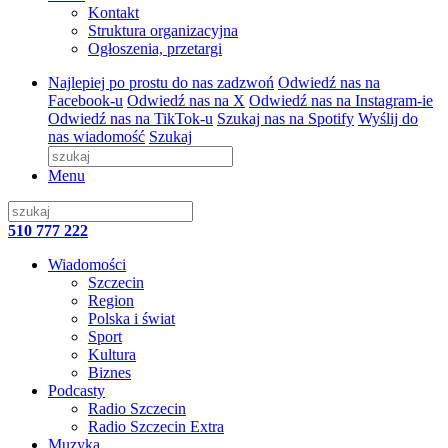
Kontakt
Struktura organizacyjna
Ogłoszenia, przetargi
Najlepiej po prostu do nas zadzwoń
Odwiedź nas na
Facebook-u
Odwiedź nas na X
Odwiedź nas na Instagram-ie
Odwiedź nas na TikTok-u
Szukaj nas na Spotify
Wyślij do
nas wiadomość
Szukaj
Menu
510 777 222
Wiadomości
Szczecin
Region
Polska i świat
Sport
Kultura
Biznes
Podcasty
Radio Szczecin
Radio Szczecin Extra
Muzyka