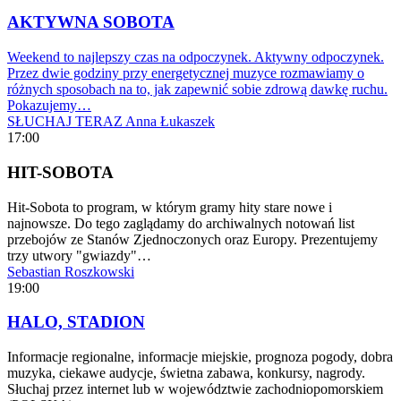
AKTYWNA SOBOTA
Weekend to najlepszy czas na odpoczynek. Aktywny odpoczynek.
Przez dwie godziny przy energetycznej muzyce rozmawiamy o
różnych sposobach na to, jak zapewnić sobie zdrową dawkę ruchu.
Pokazujemy…
SŁUCHAJ TERAZ
Anna Łukaszek
17:00
HIT-SOBOTA
Hit-Sobota to program, w którym gramy hity stare nowe i
najnowsze. Do tego zaglądamy do archiwalnych notowań list
przebojów ze Stanów Zjednoczonych oraz Europy. Prezentujemy
trzy utwory "gwiazdy"…
Sebastian Roszkowski
19:00
HALO, STADION
Informacje regionalne, informacje miejskie, prognoza pogody, dobra
muzyka, ciekawe audycje, świetna zabawa, konkursy, nagrody.
Słuchaj przez internet lub w województwie zachodniopomorskiem