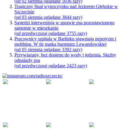
(od 02 sierpnia oglądane 5036 razy)
Tragiczny finał wypoczynku nad Jeziorem Głębokie w
Szczecinie
(od 03 sierpnia oglądane 3844 razy)
Sąsiedzi interweniują w sprawie psa pozostawionego
samotnie w mieszkaniu
(od przedwczoraj oglądane 3755 razy)
Pracownicy szpitala w Barlinku ujawniają nepotyzm i
mobbing. W tle matka burmistrz Lewandowskiej
(od 05 sierpnia oglądane 3392 razy)
Przywiązany, bez dostępu do wody i jedzenia. Służby
odnalazły psa
(od przedwczoraj oglądane 2423 razy)