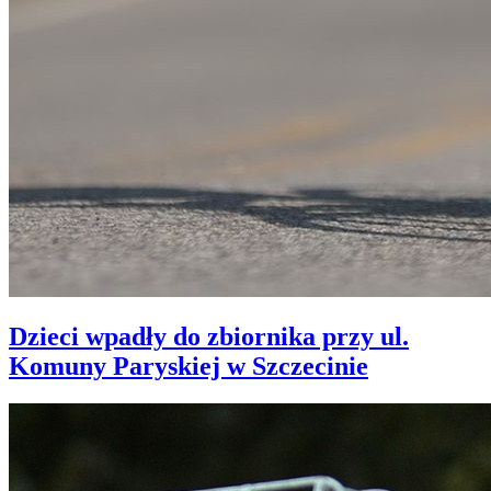
Dzieci wpadły do zbiornika przy ul.
Komuny Paryskiej w Szczecinie