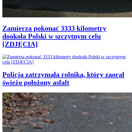
Zamierza pokonać 3333 kilometry
dookoła Polski w szczytnym celu
[ZDJĘCIA]
Policja zatrzymała rolnika, który zaorał
świeżo położony asfalt