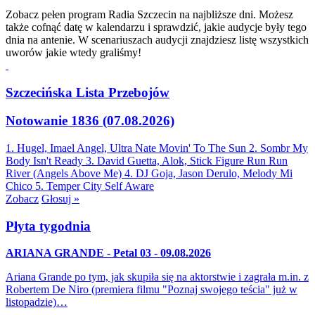
Zobacz pełen program Radia Szczecin na najbliższe dni. Możesz
także cofnąć datę w kalendarzu i sprawdzić, jakie audycje były tego
dnia na antenie. W scenariuszach audycji znajdziesz listę wszystkich
uworów jakie wtedy graliśmy!
Szczecińska Lista Przebojów
Notowanie 1836 (07.08.2026)
1. Hugel, Imael Angel, Ultra Nate
Movin' To The Sun
2. Sombr
My
Body Isn't Ready
3. David Guetta, Alok, Stick Figure
Run Run
River (Angels Above Me)
4. DJ Goja, Jason Derulo, Melody
Mi
Chico
5. Temper City
Self Aware
Zobacz
Głosuj »
Płyta tygodnia
ARIANA GRANDE - Petal 03 - 09.08.2026
Ariana Grande po tym, jak skupiła się na aktorstwie i zagrała m.in. z
Robertem De Niro (premiera filmu "Poznaj swojego teścia" już w
listopadzie)…