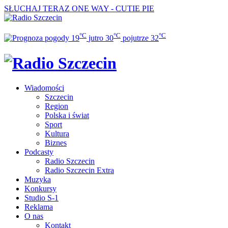
SŁUCHAJ TERAZ
ONE WAY - CUTIE PIE
°C
°C
°C
19
jutro
30
pojutrze
32
Wiadomości
Szczecin
Region
Polska i świat
Sport
Kultura
Biznes
Podcasty
Radio Szczecin
Radio Szczecin Extra
Muzyka
Konkursy
Studio S-1
Reklama
O nas
Kontakt