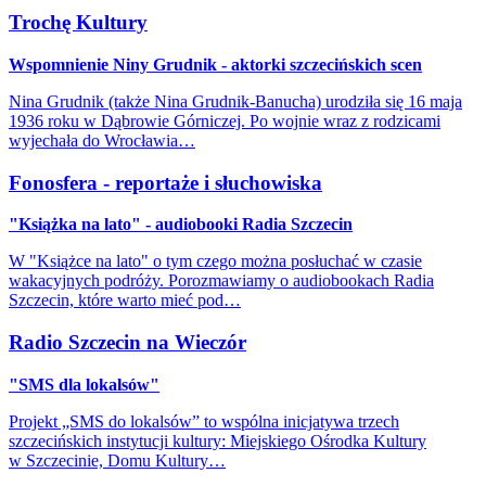
Trochę Kultury
Wspomnienie Niny Grudnik - aktorki szczecińskich scen
Nina Grudnik (także Nina Grudnik-Banucha) urodziła się 16 maja
1936 roku w Dąbrowie Górniczej. Po wojnie wraz z rodzicami
wyjechała do Wrocławia…
Fonosfera - reportaże i słuchowiska
"Książka na lato" - audiobooki Radia Szczecin
W "Książce na lato" o tym czego można posłuchać w czasie
wakacyjnych podróży. Porozmawiamy o audiobookach Radia
Szczecin, które warto mieć pod…
Radio Szczecin na Wieczór
"SMS dla lokalsów"
Projekt „SMS do lokalsów” to wspólna inicjatywa trzech
szczecińskich instytucji kultury: Miejskiego Ośrodka Kultury
w Szczecinie, Domu Kultury…