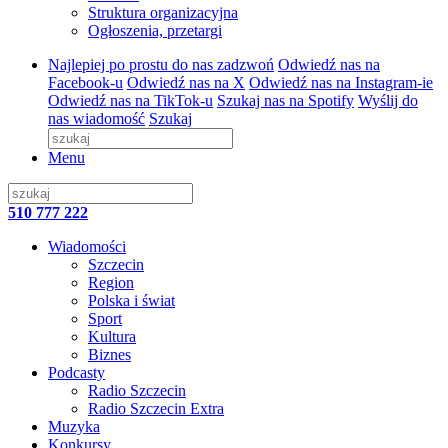
Struktura organizacyjna
Ogłoszenia, przetargi
Najlepiej po prostu do nas zadzwoń
Odwiedź nas na
Facebook-u
Odwiedź nas na X
Odwiedź nas na Instagram-ie
Odwiedź nas na TikTok-u
Szukaj nas na Spotify
Wyślij do
nas wiadomość
Szukaj
Menu
510 777 222
Wiadomości
Szczecin
Region
Polska i świat
Sport
Kultura
Biznes
Podcasty
Radio Szczecin
Radio Szczecin Extra
Muzyka
Konkursy