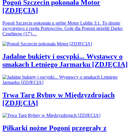
Pogoń Szczecin pokonała Motor
[ZDJĘCIA]
Pogoń Szczecin pokonała u siebie Motor Lublin 3:1. To drugie
zwycięstwo z rzędu Portowców. Gole dla Pogoni strzelili Darko
Czurlinow (17')…
Jadalne bukiety i oscypki... Wystawcy o
smakach Letniego Jarmarku [ZDJĘCIA]
Trwa Targ Rybny w Międzyzdrojach
[ZDJĘCIA]
Piłkarki nożne Pogoni przegrały z