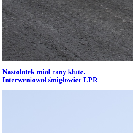
Nastolatek miał rany kłute.
Interweniował śmigłowiec LPR