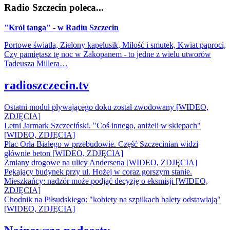
Radio Szczecin poleca...
"Król tanga" - w Radiu Szczecin
Portowe światła, Zielony kapelusik, Miłość i smutek, Kwiat paproci,
Czy pamiętasz tę noc w Zakopanem - to jedne z wielu utworów
Tadeusza Millera…
radioszczecin.tv
Ostatni moduł pływającego doku został zwodowany [WIDEO,
ZDJĘCIA]
Letni Jarmark Szczeciński. "Coś innego, aniżeli w sklepach"
[WIDEO, ZDJĘCIA]
Plac Orła Białego w przebudowie. Część Szczecinian widzi
głównie beton [WIDEO, ZDJĘCIA]
Zmiany drogowe na ulicy Andersena [WIDEO, ZDJĘCIA]
Pękający budynek przy ul. Hożej w coraz gorszym stanie.
Mieszkańcy: nadzór może podjąć decyzję o eksmisji [WIDEO,
ZDJĘCIA]
Chodnik na Piłsudskiego: "kobiety na szpilkach balety odstawiają"
[WIDEO, ZDJĘCIA]