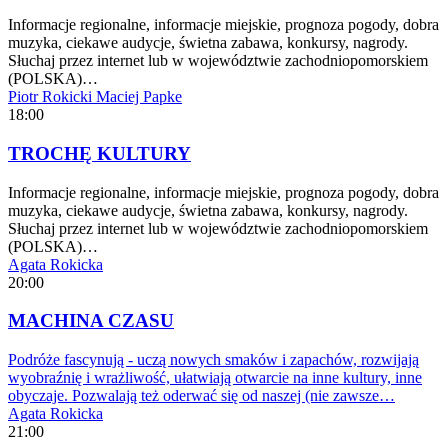
Informacje regionalne, informacje miejskie, prognoza pogody, dobra
muzyka, ciekawe audycje, świetna zabawa, konkursy, nagrody.
Słuchaj przez internet lub w województwie zachodniopomorskiem
(POLSKA)…
Piotr Rokicki
Maciej Papke
18:00
TROCHĘ KULTURY
Informacje regionalne, informacje miejskie, prognoza pogody, dobra
muzyka, ciekawe audycje, świetna zabawa, konkursy, nagrody.
Słuchaj przez internet lub w województwie zachodniopomorskiem
(POLSKA)…
Agata Rokicka
20:00
MACHINA CZASU
Podróże fascynują - uczą nowych smaków i zapachów, rozwijają
wyobraźnię i wrażliwość, ułatwiają otwarcie na inne kultury, inne
obyczaje. Pozwalają też oderwać się od naszej (nie zawsze…
Agata Rokicka
21:00