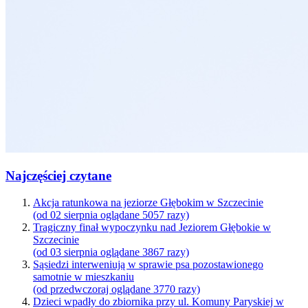
Najczęściej czytane
Akcja ratunkowa na jeziorze Głębokim w Szczecinie
(od 02 sierpnia oglądane 5057 razy)
Tragiczny finał wypoczynku nad Jeziorem Głębokie w
Szczecinie
(od 03 sierpnia oglądane 3867 razy)
Sąsiedzi interweniują w sprawie psa pozostawionego
samotnie w mieszkaniu
(od przedwczoraj oglądane 3770 razy)
Dzieci wpadły do zbiornika przy ul. Komuny Paryskiej w