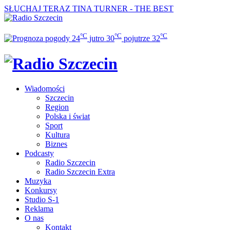
SŁUCHAJ TERAZ
TINA TURNER - THE BEST
°C
°C
°C
24
jutro
30
pojutrze
32
Wiadomości
Szczecin
Region
Polska i świat
Sport
Kultura
Biznes
Podcasty
Radio Szczecin
Radio Szczecin Extra
Muzyka
Konkursy
Studio S-1
Reklama
O nas
Kontakt