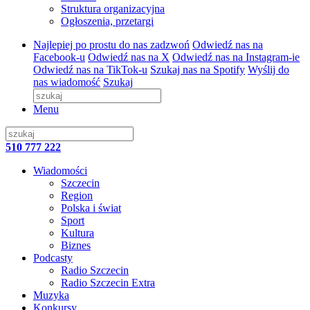
Struktura organizacyjna
Ogłoszenia, przetargi
Najlepiej po prostu do nas zadzwoń
Odwiedź nas na
Facebook-u
Odwiedź nas na X
Odwiedź nas na Instagram-ie
Odwiedź nas na TikTok-u
Szukaj nas na Spotify
Wyślij do
nas wiadomość
Szukaj
Menu
510 777 222
Wiadomości
Szczecin
Region
Polska i świat
Sport
Kultura
Biznes
Podcasty
Radio Szczecin
Radio Szczecin Extra
Muzyka
Konkursy