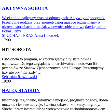
AKTYWNA SOBOTA
Weekend to najlepszy czas na odpoczynek. Aktywny odpoczynek.
Przez dwie godziny przy energetycznej muzyce rozmawiamy o
różnych sposobach na to, jak zapewnić sobie zdrową dawkę ruchu.
Pokazujemy…
SŁUCHAJ TERAZ
Anna Łukaszek
17:00
HIT-SOBOTA
Hit-Sobota to program, w którym gramy hity stare nowe i
najnowsze. Do tego zaglądamy do archiwalnych notowań list
przebojów ze Stanów Zjednoczonych oraz Europy. Prezentujemy
trzy utwory "gwiazdy"…
Sebastian Roszkowski
19:00
HALO, STADION
Informacje regionalne, informacje miejskie, prognoza pogody, dobra
muzyka, ciekawe audycje, świetna zabawa, konkursy, nagrody.
Słuchaj przez internet lub w województwie zachodniopomorskiem