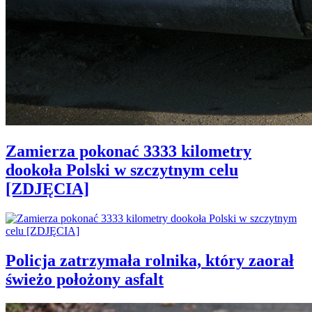
Zamierza pokonać 3333 kilometry
dookoła Polski w szczytnym celu
[ZDJĘCIA]
Policja zatrzymała rolnika, który zaorał
świeżo położony asfalt