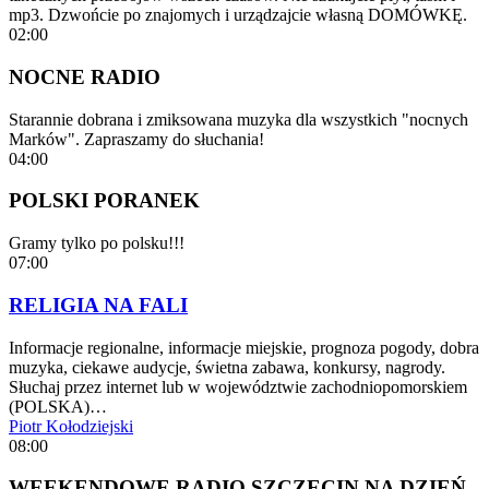
mp3. Dzwońcie po znajomych i urządzajcie własną DOMÓWKĘ.
02:00
NOCNE RADIO
Starannie dobrana i zmiksowana muzyka dla wszystkich "nocnych
Marków". Zapraszamy do słuchania!
04:00
POLSKI PORANEK
Gramy tylko po polsku!!!
07:00
RELIGIA NA FALI
Informacje regionalne, informacje miejskie, prognoza pogody, dobra
muzyka, ciekawe audycje, świetna zabawa, konkursy, nagrody.
Słuchaj przez internet lub w województwie zachodniopomorskiem
(POLSKA)…
Piotr Kołodziejski
08:00
WEEKENDOWE RADIO SZCZECIN NA DZIEŃ