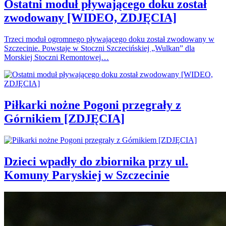
Ostatni moduł pływającego doku został
zwodowany [WIDEO, ZDJĘCIA]
Trzeci moduł ogromnego pływającego doku został zwodowany w
Szczecinie. Powstaje w Stoczni Szczecińskiej „Wulkan” dla
Morskiej Stoczni Remontowej…
Piłkarki nożne Pogoni przegrały z
Górnikiem [ZDJĘCIA]
Dzieci wpadły do zbiornika przy ul.
Komuny Paryskiej w Szczecinie