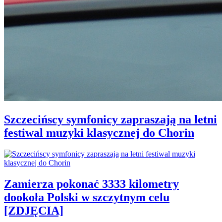
Szczecińscy symfonicy zapraszają na letni
festiwal muzyki klasycznej do Chorin
Zamierza pokonać 3333 kilometry
dookoła Polski w szczytnym celu
[ZDJĘCIA]