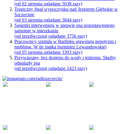
(od 02 sierpnia oglądane 5038 razy)
Tragiczny finał wypoczynku nad Jeziorem Głębokie w
Szczecinie
(od 03 sierpnia oglądane 3844 razy)
Sąsiedzi interweniują w sprawie psa pozostawionego
samotnie w mieszkaniu
(od przedwczoraj oglądane 3756 razy)
Pracownicy szpitala w Barlinku ujawniają nepotyzm i
mobbing. W tle matka burmistrz Lewandowskiej
(od 05 sierpnia oglądane 3393 razy)
Przywiązany, bez dostępu do wody i jedzenia. Służby
odnalazły psa
(od przedwczoraj oglądane 2423 razy)