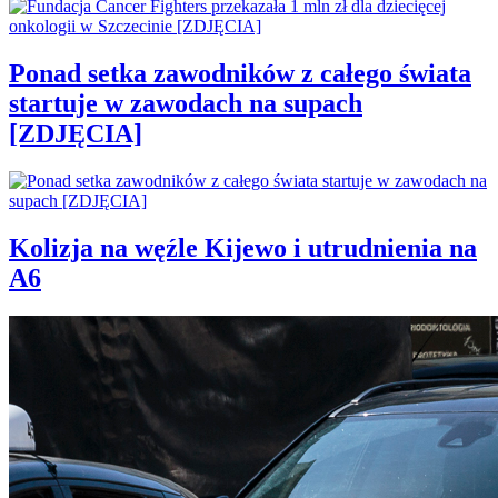
Ponad setka zawodników z całego świata
startuje w zawodach na supach
[ZDJĘCIA]
Kolizja na węźle Kijewo i utrudnienia na
A6