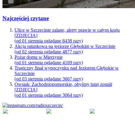
Najczęściej czytane
Ulice w Szczecinie zalane, alerty prawie w całym kraju
[ZDJĘCIA]
(od 01 sierpnia oglądane 8438 razy)
Akcja ratunkowa na jeziorze Głębokim w Szczecinie
(od 02 sierpnia oglądane 4877 razy)
Pożar domu w Mierzynie
(od 01 sierpnia oglądane 4169 razy)
Tragiczny finał wypoczynku nad Jeziorem Głębokie w
Szczecinie
(od 03 sierpnia oglądane 3667 razy)
Owsiak: Zachodniopomorskie, obyśmy tutaj zostali
[ZDJĘCIA]
(od 01 sierpnia oglądane 3064 razy)