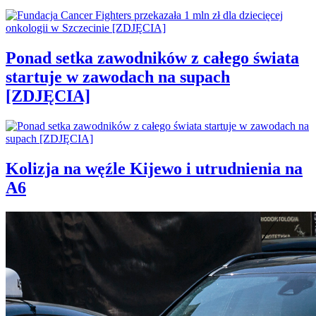
Ponad setka zawodników z całego świata
startuje w zawodach na supach
[ZDJĘCIA]
Kolizja na węźle Kijewo i utrudnienia na
A6