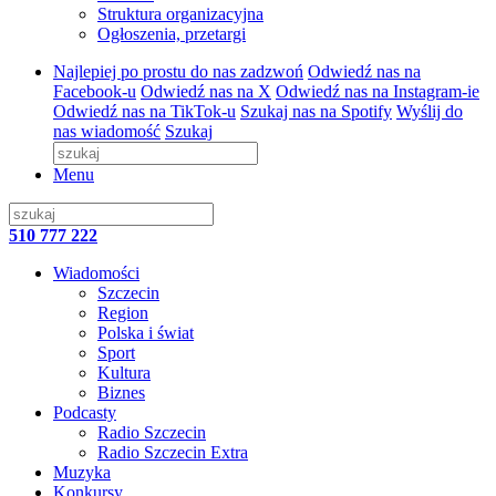
Struktura organizacyjna
Ogłoszenia, przetargi
Najlepiej po prostu do nas zadzwoń
Odwiedź nas na
Facebook-u
Odwiedź nas na X
Odwiedź nas na Instagram-ie
Odwiedź nas na TikTok-u
Szukaj nas na Spotify
Wyślij do
nas wiadomość
Szukaj
Menu
510 777 222
Wiadomości
Szczecin
Region
Polska i świat
Sport
Kultura
Biznes
Podcasty
Radio Szczecin
Radio Szczecin Extra
Muzyka
Konkursy