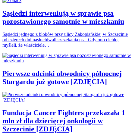
Sąsiedzi interweniują w sprawie psa
pozostawionego samotnie w mieszkaniu
Sąsiedzi jednego z bloków przy ulicy Zakopiańskiej w Szczecinie
od czterech dni nasłuchiwali szczekania psa. Gdy ono cichło,
myśleli, że właściciele…
Pierwsze odcinki obwodnicy północnej
Stargardu już gotowe [ZDJĘCIA]
Fundacja Cancer Fighters przekazała 1
mln zł dla dziecięcej onkologii w
Szczecinie [ZDJĘCIA]