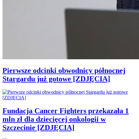
Pierwsze odcinki obwodnicy północnej
Stargardu już gotowe [ZDJĘCIA]
Fundacja Cancer Fighters przekazała 1
mln zł dla dziecięcej onkologii w
Szczecinie [ZDJĘCIA]