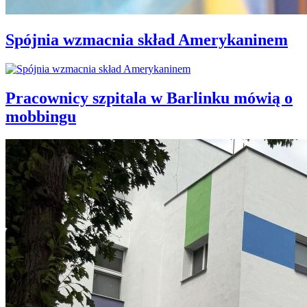
Spójnia wzmacnia skład Amerykaninem
Pracownicy szpitala w Barlinku mówią o
mobbingu