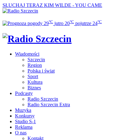
SŁUCHAJ TERAZ
KIM WILDE - YOU CAME
°C
°C
°C
29
jutro
20
pojutrze
24
Wiadomości
Szczecin
Region
Polska i świat
Sport
Kultura
Biznes
Podcasty
Radio Szczecin
Radio Szczecin Extra
Muzyka
Konkursy
Studio S-1
Reklama
O nas
Kontakt