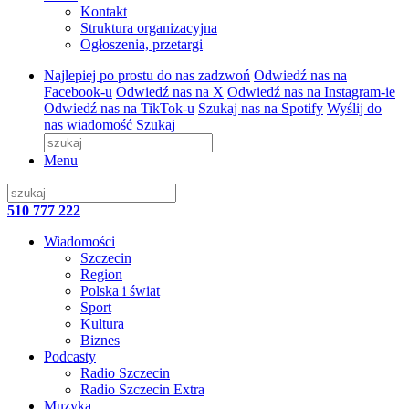
Kontakt
Struktura organizacyjna
Ogłoszenia, przetargi
Najlepiej po prostu do nas zadzwoń
Odwiedź nas na
Facebook-u
Odwiedź nas na X
Odwiedź nas na Instagram-ie
Odwiedź nas na TikTok-u
Szukaj nas na Spotify
Wyślij do
nas wiadomość
Szukaj
Menu
510 777 222
Wiadomości
Szczecin
Region
Polska i świat
Sport
Kultura
Biznes
Podcasty
Radio Szczecin
Radio Szczecin Extra
Muzyka