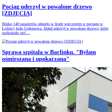
Pociąg uderzył w powalone drzewo
[ZDJĘCIA]
Blisko 140 pasażerów utknęło w środę wieczorem w pociągu w
Łoźnicy koło Goleniowa. Skład uderzył w powalone drzewo, które
uszkodziło sieć…
Sprawa szpitala w Barlinku. "Byłam
ośmieszana i upokarzana"