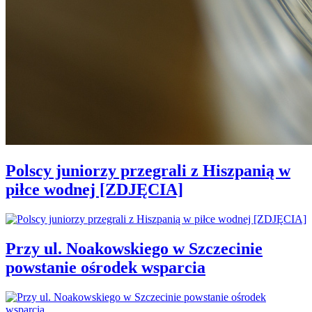
Polscy juniorzy przegrali z Hiszpanią w
piłce wodnej [ZDJĘCIA]
Przy ul. Noakowskiego w Szczecinie
powstanie ośrodek wsparcia