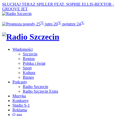
SŁUCHAJ TERAZ
SPILLER FEAT. SOPHIE ELLIS-BEXTOR -
GROOVE JET
°C
°C
°C
25
jutro
20
pojutrze
24
Wiadomości
Szczecin
Region
Polska i świat
Sport
Kultura
Biznes
Podcasty
Radio Szczecin
Radio Szczecin Extra
Muzyka
Konkursy
Studio S-1
Reklama
O nas