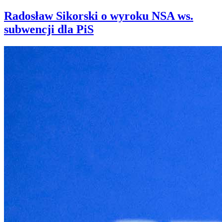
Radosław Sikorski o wyroku NSA ws.
subwencji dla PiS