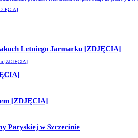
 smakach Letniego Jarmarku [ZDJĘCIA]
JĘCIA]
kiem [ZDJĘCIA]
ny Paryskiej w Szczecinie