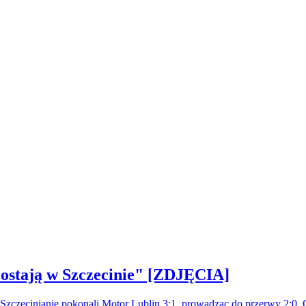
ostają w Szczecinie" [ZDJĘCIA]
. Szczecinianie pokonali Motor Lublin 3:1, prowadząc do przerwy 2:0