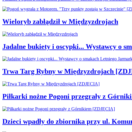
Wieloryb zabłądził w Międzyzdrojach
Jadalne bukiety i oscypki... Wystawcy o
Trwa Targ Rybny w Międzyzdrojach [ZD
Piłkarki nożne Pogoni przegrały z Górni
Dzieci wpadły do zbiornika przy ul. Komu