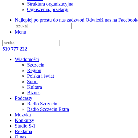
Struktura organizacyjna
Ogłoszenia, przetargi
Najlepiej po prostu do nas zadzwoń
Odwiedź nas na Facebook
Menu
510 777 222
Wiadomości
Szczecin
Region
Polska i świat
Sport
Kultura
Biznes
Podcasty
Radio Szczecin
Radio Szczecin Extra
Muzyka
Konkursy
Studio S-1
Reklama
O nas