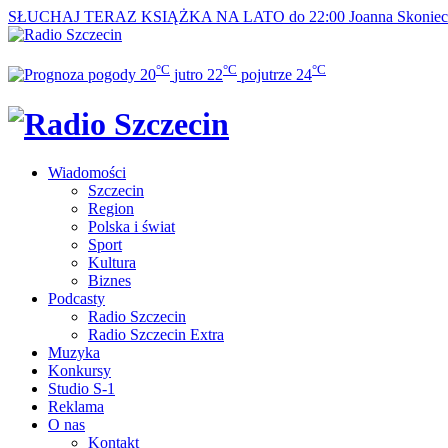
SŁUCHAJ TERAZ
KSIĄŻKA NA LATO do 22:00
Joanna Skonie
°C
°C
°C
20
jutro
22
pojutrze
24
Wiadomości
Szczecin
Region
Polska i świat
Sport
Kultura
Biznes
Podcasty
Radio Szczecin
Radio Szczecin Extra
Muzyka
Konkursy
Studio S-1
Reklama
O nas
Kontakt