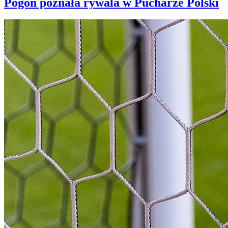
Pogoń poznała rywala w Pucharze Polski