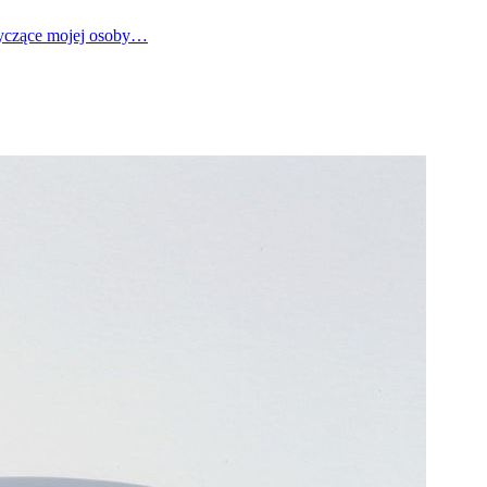
tyczące mojej osoby…