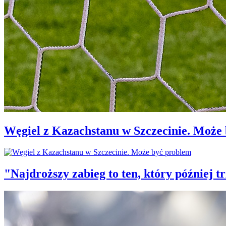
Węgiel z Kazachstanu w Szczecinie. Może
"Najdroższy zabieg to ten, który później 