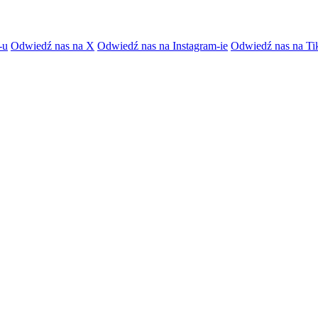
-u
Odwiedź nas na X
Odwiedź nas na Instagram-ie
Odwiedź nas na Ti