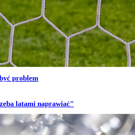
 być problem
trzeba latami naprawiać"