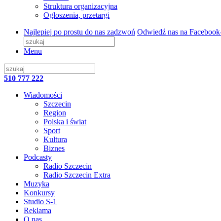
Struktura organizacyjna
Ogłoszenia, przetargi
Najlepiej po prostu do nas zadzwoń
Odwiedź nas na Facebook
Menu
510 777 222
Wiadomości
Szczecin
Region
Polska i świat
Sport
Kultura
Biznes
Podcasty
Radio Szczecin
Radio Szczecin Extra
Muzyka
Konkursy
Studio S-1
Reklama
O nas