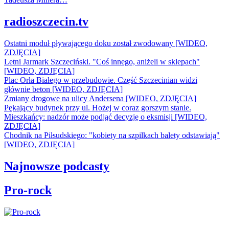
radioszczecin.tv
Ostatni moduł pływającego doku został zwodowany [WIDEO,
ZDJĘCIA]
Letni Jarmark Szczeciński. "Coś innego, aniżeli w sklepach"
[WIDEO, ZDJĘCIA]
Plac Orła Białego w przebudowie. Część Szczecinian widzi
głównie beton [WIDEO, ZDJĘCIA]
Zmiany drogowe na ulicy Andersena [WIDEO, ZDJĘCIA]
Pękający budynek przy ul. Hożej w coraz gorszym stanie.
Mieszkańcy: nadzór może podjąć decyzję o eksmisji [WIDEO,
ZDJĘCIA]
Chodnik na Piłsudskiego: "kobiety na szpilkach balety odstawiają"
[WIDEO, ZDJĘCIA]
Najnowsze podcasty
Pro-rock