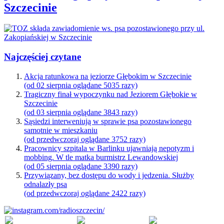
Szczecinie
Najczęściej czytane
Akcja ratunkowa na jeziorze Głębokim w Szczecinie
(od 02 sierpnia oglądane 5035 razy)
Tragiczny finał wypoczynku nad Jeziorem Głębokie w
Szczecinie
(od 03 sierpnia oglądane 3843 razy)
Sąsiedzi interweniują w sprawie psa pozostawionego
samotnie w mieszkaniu
(od przedwczoraj oglądane 3752 razy)
Pracownicy szpitala w Barlinku ujawniają nepotyzm i
mobbing. W tle matka burmistrz Lewandowskiej
(od 05 sierpnia oglądane 3390 razy)
Przywiązany, bez dostępu do wody i jedzenia. Służby
odnalazły psa
(od przedwczoraj oglądane 2422 razy)