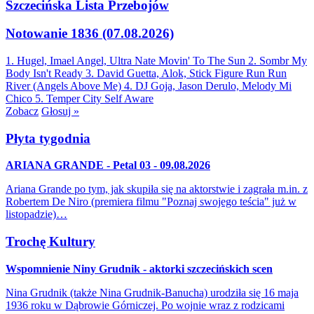
Szczecińska Lista Przebojów
Notowanie 1836 (07.08.2026)
1. Hugel, Imael Angel, Ultra Nate
Movin' To The Sun
2. Sombr
My
Body Isn't Ready
3. David Guetta, Alok, Stick Figure
Run Run
River (Angels Above Me)
4. DJ Goja, Jason Derulo, Melody
Mi
Chico
5. Temper City
Self Aware
Zobacz
Głosuj »
Płyta tygodnia
ARIANA GRANDE - Petal 03 - 09.08.2026
Ariana Grande po tym, jak skupiła się na aktorstwie i zagrała m.in. z
Robertem De Niro (premiera filmu "Poznaj swojego teścia" już w
listopadzie)…
Trochę Kultury
Wspomnienie Niny Grudnik - aktorki szczecińskich scen
Nina Grudnik (także Nina Grudnik-Banucha) urodziła się 16 maja
1936 roku w Dąbrowie Górniczej. Po wojnie wraz z rodzicami