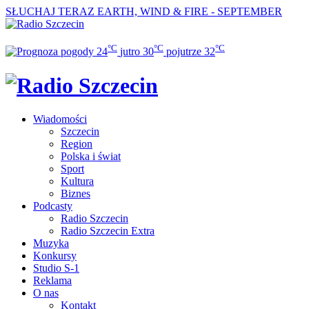
SŁUCHAJ TERAZ
EARTH, WIND & FIRE - SEPTEMBER
°C
°C
°C
24
jutro
30
pojutrze
32
Wiadomości
Szczecin
Region
Polska i świat
Sport
Kultura
Biznes
Podcasty
Radio Szczecin
Radio Szczecin Extra
Muzyka
Konkursy
Studio S-1
Reklama
O nas
Kontakt