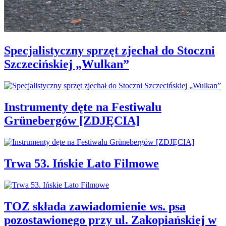
Specjalistyczny sprzęt zjechał do Stoczni
Szczecińskiej „Wulkan”
Instrumenty dęte na Festiwalu
Grünebergów [ZDJĘCIA]
Trwa 53. Ińskie Lato Filmowe
TOZ składa zawiadomienie ws. psa
pozostawionego przy ul. Zakopiańskiej w