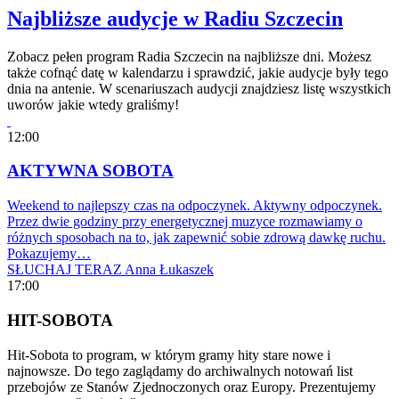
Najbliższe audycje w Radiu Szczecin
Zobacz pełen program Radia Szczecin na najbliższe dni. Możesz
także cofnąć datę w kalendarzu i sprawdzić, jakie audycje były tego
dnia na antenie. W scenariuszach audycji znajdziesz listę wszystkich
uworów jakie wtedy graliśmy!
12:00
AKTYWNA SOBOTA
Weekend to najlepszy czas na odpoczynek. Aktywny odpoczynek.
Przez dwie godziny przy energetycznej muzyce rozmawiamy o
różnych sposobach na to, jak zapewnić sobie zdrową dawkę ruchu.
Pokazujemy…
SŁUCHAJ TERAZ
Anna Łukaszek
17:00
HIT-SOBOTA
Hit-Sobota to program, w którym gramy hity stare nowe i
najnowsze. Do tego zaglądamy do archiwalnych notowań list
przebojów ze Stanów Zjednoczonych oraz Europy. Prezentujemy