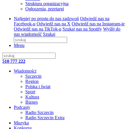
Struktura organizacyjna
Ogłoszenia, przetargi
Najlepiej po prostu do nas zadzwoń
Odwiedź nas na
Facebook-u
Odwiedź nas na X
Odwiedź nas na Instagram-ie
Odwiedź nas na TikTok-u
Szukaj nas na Spotify
Wyślij do
nas wiadomość
Szukaj
Menu
510 777 222
Wiadomości
Szczecin
Region
Polska i świat
Sport
Kultura
Biznes
Podcasty
Radio Szczecin
Radio Szczecin Extra
Muzyka
Konkursy