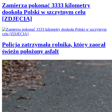
Zamierza pokonać 3333 kilometry
dookoła Polski w szczytnym celu
[ZDJĘCIA]
Policja zatrzymała rolnika, który zaorał
świeżo położony asfalt