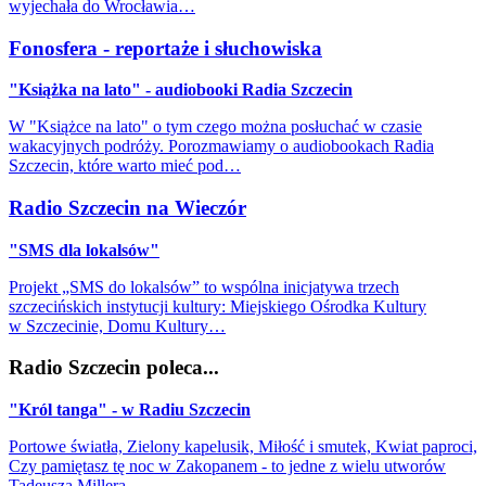
wyjechała do Wrocławia…
Fonosfera - reportaże i słuchowiska
"Książka na lato" - audiobooki Radia Szczecin
W "Książce na lato" o tym czego można posłuchać w czasie
wakacyjnych podróży. Porozmawiamy o audiobookach Radia
Szczecin, które warto mieć pod…
Radio Szczecin na Wieczór
"SMS dla lokalsów"
Projekt „SMS do lokalsów” to wspólna inicjatywa trzech
szczecińskich instytucji kultury: Miejskiego Ośrodka Kultury
w Szczecinie, Domu Kultury…
Radio Szczecin poleca...
"Król tanga" - w Radiu Szczecin
Portowe światła, Zielony kapelusik, Miłość i smutek, Kwiat paproci,
Czy pamiętasz tę noc w Zakopanem - to jedne z wielu utworów
Tadeusza Millera…