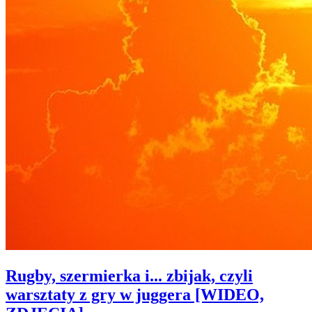
Rugby, szermierka i... zbijak, czyli
warsztaty z gry w juggera [WIDEO,