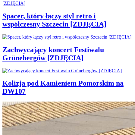
Spacer, który łączy styl retro i
współczesny Szczecin [ZDJĘCIA]
Zachwycający koncert Festiwalu
Grünebergów [ZDJĘCIA]
Kolizja pod Kamieniem Pomorskim na
DW107