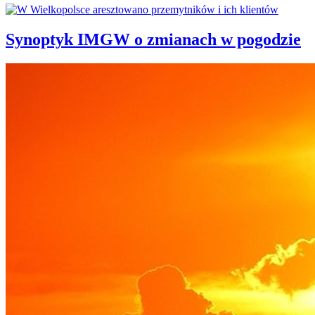
Synoptyk IMGW o zmianach w pogodzie