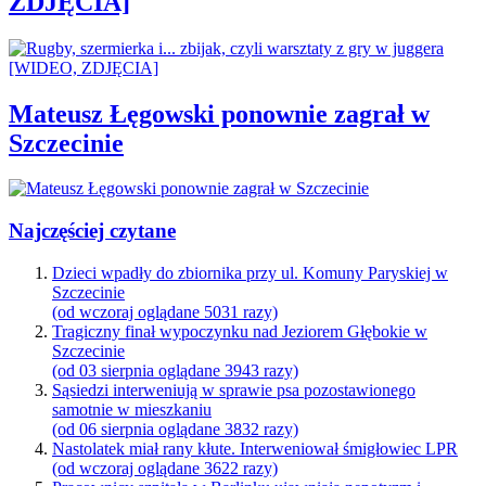
ZDJĘCIA]
Mateusz Łęgowski ponownie zagrał w
Szczecinie
Najczęściej czytane
Dzieci wpadły do zbiornika przy ul. Komuny Paryskiej w
Szczecinie
(od wczoraj oglądane 5031 razy)
Tragiczny finał wypoczynku nad Jeziorem Głębokie w
Szczecinie
(od 03 sierpnia oglądane 3943 razy)
Sąsiedzi interweniują w sprawie psa pozostawionego
samotnie w mieszkaniu
(od 06 sierpnia oglądane 3832 razy)
Nastolatek miał rany kłute. Interweniował śmigłowiec LPR
(od wczoraj oglądane 3622 razy)