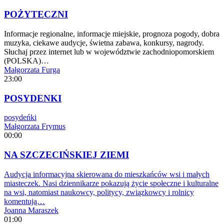
POŻYTECZNI
Informacje regionalne, informacje miejskie, prognoza pogody, dobra
muzyka, ciekawe audycje, świetna zabawa, konkursy, nagrody.
Słuchaj przez internet lub w województwie zachodniopomorskiem
(POLSKA)…
Małgorzata Furga
23:00
POSYDENKI
posydeńki
Małgorzata Frymus
00:00
NA SZCZECIŃSKIEJ ZIEMI
Audycja informacyjna skierowana do mieszkańców wsi i małych
miasteczek. Nasi dziennikarze pokazują życie społeczne i kulturalne
na wsi, natomiast naukowcy, politycy, związkowcy i rolnicy
komentują…
Joanna Maraszek
01:00