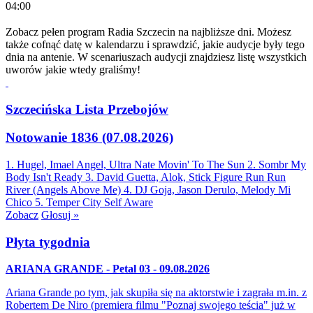
04:00
Zobacz pełen program Radia Szczecin na najbliższe dni. Możesz
także cofnąć datę w kalendarzu i sprawdzić, jakie audycje były tego
dnia na antenie. W scenariuszach audycji znajdziesz listę wszystkich
uworów jakie wtedy graliśmy!
Szczecińska Lista Przebojów
Notowanie 1836 (07.08.2026)
1. Hugel, Imael Angel, Ultra Nate
Movin' To The Sun
2. Sombr
My
Body Isn't Ready
3. David Guetta, Alok, Stick Figure
Run Run
River (Angels Above Me)
4. DJ Goja, Jason Derulo, Melody
Mi
Chico
5. Temper City
Self Aware
Zobacz
Głosuj »
Płyta tygodnia
ARIANA GRANDE - Petal 03 - 09.08.2026
Ariana Grande po tym, jak skupiła się na aktorstwie i zagrała m.in. z
Robertem De Niro (premiera filmu "Poznaj swojego teścia" już w