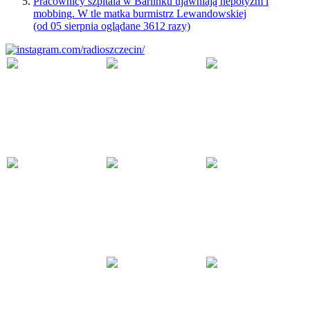
Pracownicy szpitala w Barlinku ujawniają nepotyzm i
mobbing. W tle matka burmistrz Lewandowskiej
(od 05 sierpnia oglądane 3612 razy)