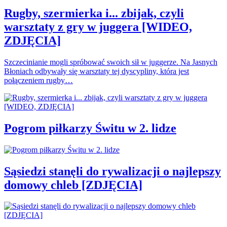
Rugby, szermierka i... zbijak, czyli
warsztaty z gry w juggera [WIDEO,
ZDJĘCIA]
Szczecinianie mogli spróbować swoich sił w juggerze. Na Jasnych
Błoniach odbywały się warsztaty tej dyscypliny, która jest
połączeniem rugby…
Pogrom piłkarzy Świtu w 2. lidze
Sąsiedzi stanęli do rywalizacji o najlepszy
domowy chleb [ZDJĘCIA]