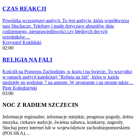
CZAS REAKCJI
Powtórka wczorajszej audycji. To jest audycja, którą współtworzą
nasi Słuchacze. Telefony i maile dotyczące absurdów dnia
codziennego, niesprawiedliwości czy błędnych decyzji
urzędników…
Krzysztof Kukliński
02:00
RELIGIA NA FALI
Kościół na Pomorzu Zachodnim, w kraju i na świecie. To wszystko
w ramach audycji katolickiej "Religia na fali", która w każdą
niedzielę po godzinie 7 na antenie. W programie i na stronie także…
Piotr Kołodziejski
03:00
NOC Z RADIEM SZCZECIN
Informacje regionalne, informacje miejskie, prognoza pogody, dobra
muzyka, ciekawe audycje, świetna zabawa, konkursy, nagrody.
Słuchaj przez internet lub w województwie zachodniopomorskiem
(POLSKA)…