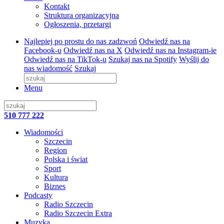
Kontakt
Struktura organizacyjna
Ogłoszenia, przetargi
Najlepiej po prostu do nas zadzwoń
Odwiedź nas na
Facebook-u
Odwiedź nas na X
Odwiedź nas na Instagram-ie
Odwiedź nas na TikTok-u
Szukaj nas na Spotify
Wyślij do
nas wiadomość
Szukaj
Menu
510 777 222
Wiadomości
Szczecin
Region
Polska i świat
Sport
Kultura
Biznes
Podcasty
Radio Szczecin
Radio Szczecin Extra
Muzyka