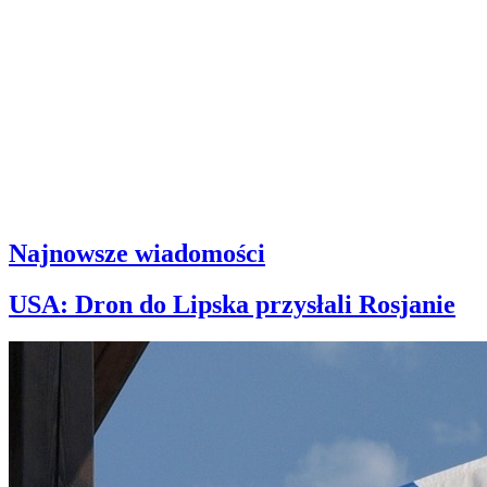
Najnowsze wiadomości
USA: Dron do Lipska przysłali Rosjanie