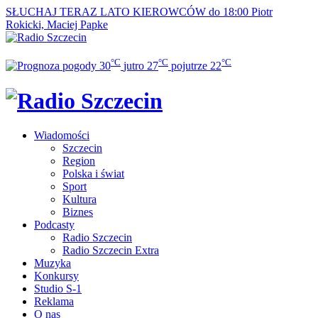
SŁUCHAJ TERAZ
LATO KIEROWCÓW do 18:00
Piotr
Rokicki, Maciej Papke
°C
°C
°C
30
jutro
27
pojutrze
22
Wiadomości
Szczecin
Region
Polska i świat
Sport
Kultura
Biznes
Podcasty
Radio Szczecin
Radio Szczecin Extra
Muzyka
Konkursy
Studio S-1
Reklama
O nas