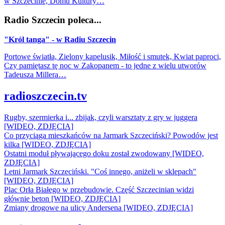
w Szczecinie, Domu Kultury…
Radio Szczecin poleca...
"Król tanga" - w Radiu Szczecin
Portowe światła, Zielony kapelusik, Miłość i smutek, Kwiat paproci,
Czy pamiętasz tę noc w Zakopanem - to jedne z wielu utworów
Tadeusza Millera…
radioszczecin.tv
Rugby, szermierka i... zbijak, czyli warsztaty z gry w juggera
[WIDEO, ZDJĘCIA]
Co przyciąga mieszkańców na Jarmark Szczeciński? Powodów jest
kilka [WIDEO, ZDJĘCIA]
Ostatni moduł pływającego doku został zwodowany [WIDEO,
ZDJĘCIA]
Letni Jarmark Szczeciński. "Coś innego, aniżeli w sklepach"
[WIDEO, ZDJĘCIA]
Plac Orła Białego w przebudowie. Część Szczecinian widzi
głównie beton [WIDEO, ZDJĘCIA]
Zmiany drogowe na ulicy Andersena [WIDEO, ZDJĘCIA]