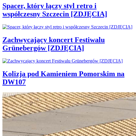
Spacer, który łączy styl retro i
współczesny Szczecin [ZDJĘCIA]
Zachwycający koncert Festiwalu
Grünebergów [ZDJĘCIA]
Kolizja pod Kamieniem Pomorskim na
DW107