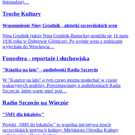
listopadzie)…
Trochę Kultury
Wspomnienie Niny Grudnik - aktorki szczecińskich scen
Nina Grudnik (także Nina Grudnik-Banucha) urodziła się 16 maja
1936 roku w Dąbrowie Górniczej. Po wojnie wraz z rodzicami
wyjechała do Wrocławia…
Fonosfera - reportaże i słuchowiska
"Książka na lato" - audiobooki Radia Szczecin
W "Książce na lato" o tym czego można posłuchać w czasie
wakacyjnych podróży. Porozmawiamy o audiobookach Radia
Szczecin, które warto mieć pod…
Radio Szczecin na Wieczór
"SMS dla lokalsów"
Projekt „SMS do lokalsów” to wspólna inicjatywa trzech
szczecińskich instytucji kultury: Miejskiego Ośrodka Kultury