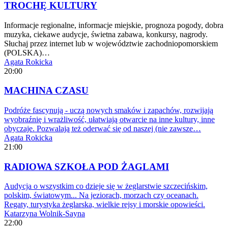
TROCHĘ KULTURY
Informacje regionalne, informacje miejskie, prognoza pogody, dobra
muzyka, ciekawe audycje, świetna zabawa, konkursy, nagrody.
Słuchaj przez internet lub w województwie zachodniopomorskiem
(POLSKA)…
Agata Rokicka
20:00
MACHINA CZASU
Podróże fascynują - uczą nowych smaków i zapachów, rozwijają
wyobraźnię i wrażliwość, ułatwiają otwarcie na inne kultury, inne
obyczaje. Pozwalają też oderwać się od naszej (nie zawsze…
Agata Rokicka
21:00
RADIOWA SZKOŁA POD ŻAGLAMI
Audycja o wszystkim co dzieje się w żeglarstwie szczecińskim,
polskim, światowym... Na jeziorach, morzach czy oceanach.
Regaty, turystyka żeglarska, wielkie rejsy i morskie opowieści.
Katarzyna Wolnik-Sayna
22:00