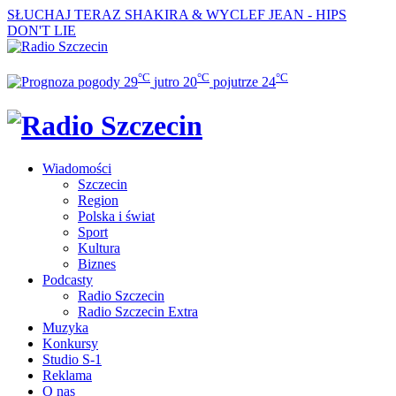
SŁUCHAJ TERAZ
SHAKIRA & WYCLEF JEAN - HIPS
DON'T LIE
°C
°C
°C
29
jutro
20
pojutrze
24
Wiadomości
Szczecin
Region
Polska i świat
Sport
Kultura
Biznes
Podcasty
Radio Szczecin
Radio Szczecin Extra
Muzyka
Konkursy
Studio S-1
Reklama
O nas