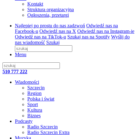
Kontakt
Struktura organizacyjna
Ogłoszenia, przetargi
Najlepiej po prostu do nas zadzwoń
Odwiedź nas na
Facebook-u
Odwiedź nas na X
Odwiedź nas na Instagram-ie
Odwiedź nas na TikTok-u
Szukaj nas na Spotify
Wyślij do
nas wiadomość
Szukaj
Menu
510 777 222
Wiadomości
Szczecin
Region
Polska i świat
Sport
Kultura
Biznes
Podcasty
Radio Szczecin
Radio Szczecin Extra
Muzyka