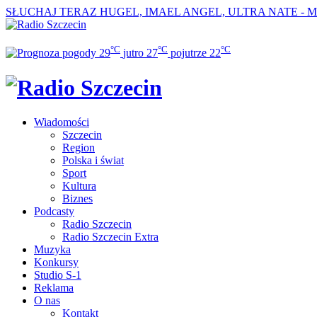
SŁUCHAJ TERAZ
HUGEL, IMAEL ANGEL, ULTRA NATE - M
°C
°C
°C
29
jutro
27
pojutrze
22
Wiadomości
Szczecin
Region
Polska i świat
Sport
Kultura
Biznes
Podcasty
Radio Szczecin
Radio Szczecin Extra
Muzyka
Konkursy
Studio S-1
Reklama
O nas
Kontakt