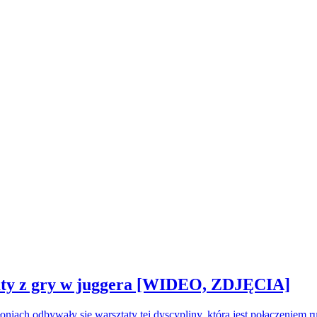
sztaty z gry w juggera [WIDEO, ZDJĘCIA]
oniach odbywały się warsztaty tej dyscypliny, która jest połączeniem