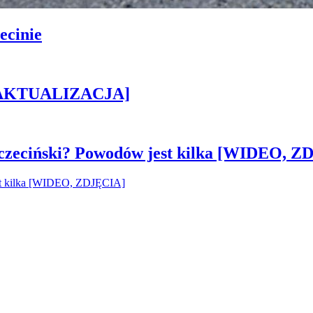
ecinie
h [AKTUALIZACJA]
czeciński? Powodów jest kilka [WIDEO, Z