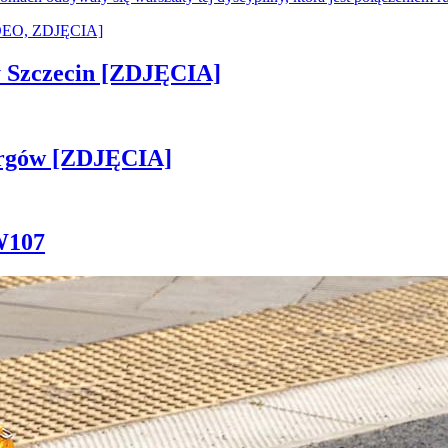
sny Szczecin [ZDJĘCIA]
ergów [ZDJĘCIA]
W107