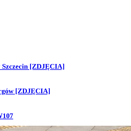
sny Szczecin [ZDJĘCIA]
ergów [ZDJĘCIA]
W107