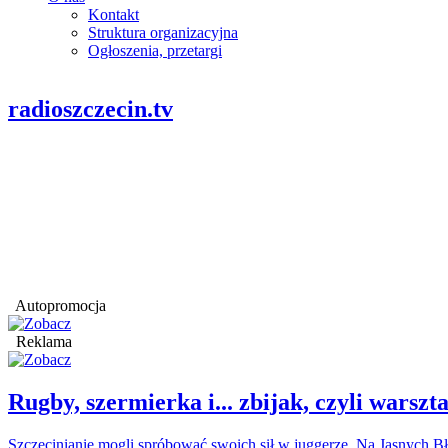
Kontakt
Struktura organizacyjna
Ogłoszenia, przetargi
radioszczecin.tv
Autopromocja
Reklama
Rugby, szermierka i... zbijak, czyli war
Szczecinianie mogli spróbować swoich sił w juggerze. Na Jasnych Bł