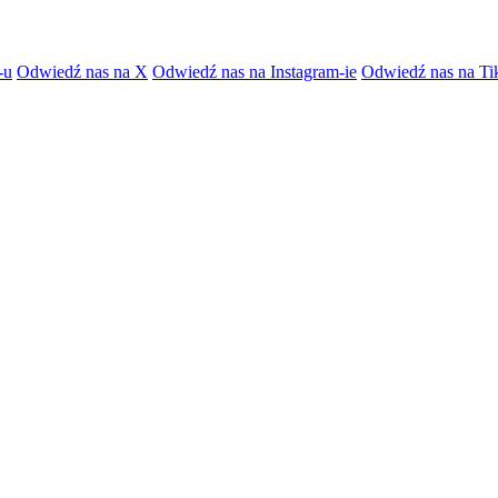
-u
Odwiedź nas na X
Odwiedź nas na Instagram-ie
Odwiedź nas na Ti