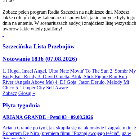
21:00
Zobacz pełen program Radia Szczecin na najbliższe dni. Możesz
także cofnąć datę w kalendarzu i sprawdzić, jakie audycje były tego
dnia na antenie. W scenariuszach audycji znajdziesz listę wszystkich
uworów jakie wtedy graliśmy!
Szczecińska Lista Przebojów
Notowanie 1836 (07.08.2026)
1. Hugel, Imael Angel, Ultra Nate
Movin' To The Sun
2. Sombr
My
Body Isn't Ready
3. David Guetta, Alok, Stick Figure
Run Run
River (Angels Above Me)
4. DJ Goja, Jason Derulo, Melody
Mi
Chico
5. Temper City
Self Aware
Zobacz
Głosuj »
Płyta tygodnia
ARIANA GRANDE - Petal 03 - 09.08.2026
Ariana Grande po tym, jak skupiła się na aktorstwie i zagrała m.in. z
Robertem De Niro (premiera filmu "Poznaj swojego teścia" już w
listopadzie)…