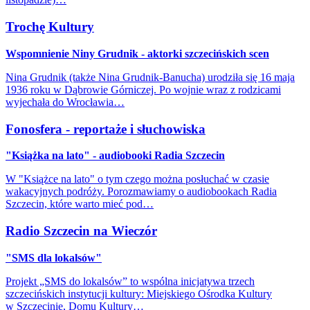
Trochę Kultury
Wspomnienie Niny Grudnik - aktorki szczecińskich scen
Nina Grudnik (także Nina Grudnik-Banucha) urodziła się 16 maja
1936 roku w Dąbrowie Górniczej. Po wojnie wraz z rodzicami
wyjechała do Wrocławia…
Fonosfera - reportaże i słuchowiska
"Książka na lato" - audiobooki Radia Szczecin
W "Książce na lato" o tym czego można posłuchać w czasie
wakacyjnych podróży. Porozmawiamy o audiobookach Radia
Szczecin, które warto mieć pod…
Radio Szczecin na Wieczór
"SMS dla lokalsów"
Projekt „SMS do lokalsów” to wspólna inicjatywa trzech
szczecińskich instytucji kultury: Miejskiego Ośrodka Kultury
w Szczecinie, Domu Kultury…