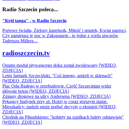
Radio Szczecin poleca...
"Król tanga" - w Radiu Szczecin
Portowe światła, Zielony kapelusik, Miłość i smutek, Kwiat paproci,
Czy pamiętasz tę noc w Zakopanem - to jedne z wielu utworów
Tadeusza Millera…
radioszczecin.tv
Ostatni moduł pływającego doku został zwodowany [WIDEO,
ZDJĘCIA]
Letni Jarmark Szczeciński. "Coś innego, aniżeli w sklepach"
[WIDEO, ZDJĘCIA]
Plac Orła Białego w przebudowie. Część Szczecinian widzi
głównie beton [WIDEO, ZDJĘCIA]
Zmiany drogowe na ulicy Andersena [WIDEO, ZDJĘCIA]
Pękający budynek przy ul. Hożej w coraz gorszym stanie.
Mieszkańcy: nadzór może podjąć decyzję o eksmisji [WIDEO,
ZDJĘCIA]
Chodnik na Piłsudskiego: "kobiety na szpilkach balety odstawiają"
[WIDEO, ZDJĘCIA]