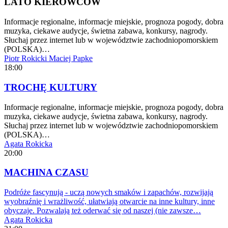
LATO KIEROWCÓW
Informacje regionalne, informacje miejskie, prognoza pogody, dobra
muzyka, ciekawe audycje, świetna zabawa, konkursy, nagrody.
Słuchaj przez internet lub w województwie zachodniopomorskiem
(POLSKA)…
Piotr Rokicki
Maciej Papke
18:00
TROCHĘ KULTURY
Informacje regionalne, informacje miejskie, prognoza pogody, dobra
muzyka, ciekawe audycje, świetna zabawa, konkursy, nagrody.
Słuchaj przez internet lub w województwie zachodniopomorskiem
(POLSKA)…
Agata Rokicka
20:00
MACHINA CZASU
Podróże fascynują - uczą nowych smaków i zapachów, rozwijają
wyobraźnię i wrażliwość, ułatwiają otwarcie na inne kultury, inne
obyczaje. Pozwalają też oderwać się od naszej (nie zawsze…
Agata Rokicka