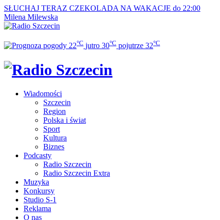
SŁUCHAJ TERAZ
CZEKOLADA NA WAKACJE do 22:00
Milena Milewska
°C
°C
°C
22
jutro
30
pojutrze
32
Wiadomości
Szczecin
Region
Polska i świat
Sport
Kultura
Biznes
Podcasty
Radio Szczecin
Radio Szczecin Extra
Muzyka
Konkursy
Studio S-1
Reklama
O nas