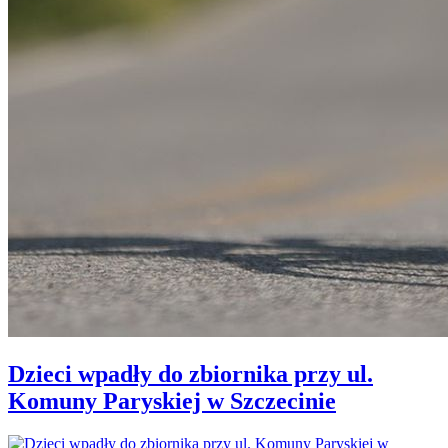
Dzieci wpadły do zbiornika przy ul.
Komuny Paryskiej w Szczecinie