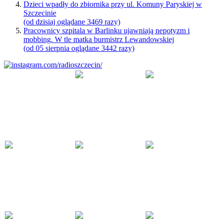
Dzieci wpadły do zbiornika przy ul. Komuny Paryskiej w
Szczecinie
(od dzisiaj oglądane 3469 razy)
Pracownicy szpitala w Barlinku ujawniają nepotyzm i
mobbing. W tle matka burmistrz Lewandowskiej
(od 05 sierpnia oglądane 3442 razy)