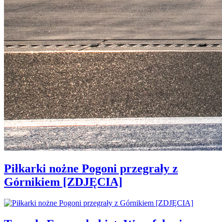
Piłkarki nożne Pogoni przegrały z
Górnikiem [ZDJĘCIA]