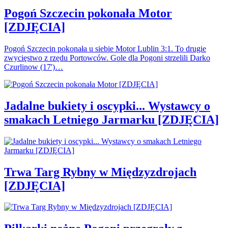
Pogoń Szczecin pokonała Motor
[ZDJĘCIA]
Pogoń Szczecin pokonała u siebie Motor Lublin 3:1. To drugie
zwycięstwo z rzędu Portowców. Gole dla Pogoni strzelili Darko
Czurlinow (17')…
Jadalne bukiety i oscypki... Wystawcy o
smakach Letniego Jarmarku [ZDJĘCIA]
Trwa Targ Rybny w Międzyzdrojach
[ZDJĘCIA]