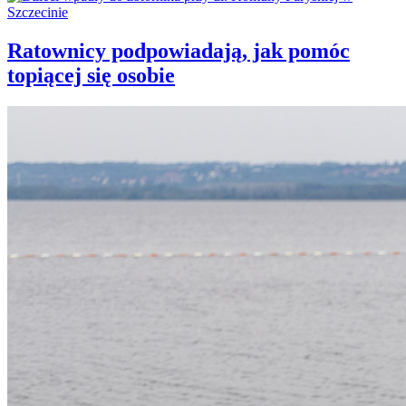
Ratownicy podpowiadają, jak pomóc
topiącej się osobie