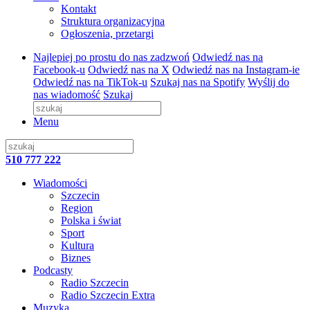
Kontakt
Struktura organizacyjna
Ogłoszenia, przetargi
Najlepiej po prostu do nas zadzwoń
Odwiedź nas na
Facebook-u
Odwiedź nas na X
Odwiedź nas na Instagram-ie
Odwiedź nas na TikTok-u
Szukaj nas na Spotify
Wyślij do
nas wiadomość
Szukaj
Menu
510 777 222
Wiadomości
Szczecin
Region
Polska i świat
Sport
Kultura
Biznes
Podcasty
Radio Szczecin
Radio Szczecin Extra
Muzyka