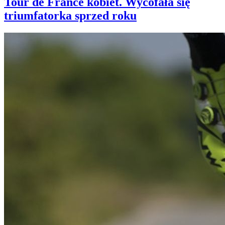
Tour de France kobiet. Wycofała się
triumfatorka sprzed roku