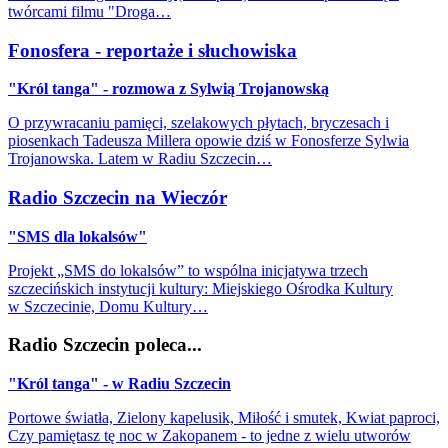
twórcami filmu "Droga…
Fonosfera - reportaże i słuchowiska
"Król tanga" - rozmowa z Sylwią Trojanowską
O przywracaniu pamięci, szelakowych płytach, bryczesach i
piosenkach Tadeusza Millera opowie dziś w Fonosferze Sylwia
Trojanowska. Latem w Radiu Szczecin…
Radio Szczecin na Wieczór
"SMS dla lokalsów"
Projekt „SMS do lokalsów” to wspólna inicjatywa trzech
szczecińskich instytucji kultury: Miejskiego Ośrodka Kultury
w Szczecinie, Domu Kultury…
Radio Szczecin poleca...
"Król tanga" - w Radiu Szczecin
Portowe światła, Zielony kapelusik, Miłość i smutek, Kwiat paproci,
Czy pamiętasz tę noc w Zakopanem - to jedne z wielu utworów