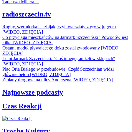
Tadeusza Millera…
radioszczecin.tv
Rugby, szermierka i... zbijak, czyli warsztaty z gry w juggera
[WIDEO, ZDJĘCIA]
Co przyciąga mieszkańców na Jarmark Szczeciński? Powodów jest
kilka [WIDEO, ZDJĘCIA]
Ostatni moduł pływającego doku został zwodowany [WIDEO,
ZDJĘCIA]
Letni Jarmark Szczeciński. "Coś innego, aniżeli w sklepach"
[WIDEO, ZDJĘCIA]
Plac Orła Białego w przebudowie. Część Szczecinian widzi
głównie beton [WIDEO, ZDJĘCIA]
Zmiany drogowe na ulicy Andersena [WIDEO, ZDJĘCIA]
Najnowsze podcasty
Czas Reakcji
Trochę Kultury