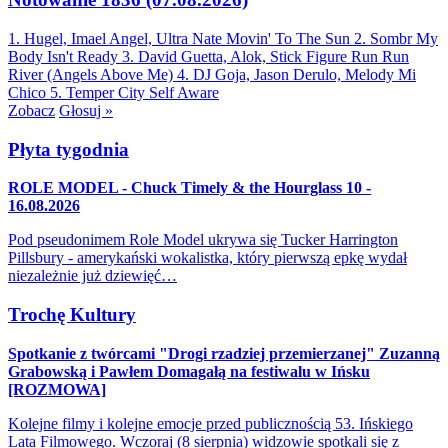
1. Hugel, Imael Angel, Ultra Nate
Movin' To The Sun
2. Sombr
My
Body Isn't Ready
3. David Guetta, Alok, Stick Figure
Run Run
River (Angels Above Me)
4. DJ Goja, Jason Derulo, Melody
Mi
Chico
5. Temper City
Self Aware
Zobacz
Głosuj »
Płyta tygodnia
ROLE MODEL - Chuck Timely & the Hourglass 10 -
16.08.2026
Pod pseudonimem Role Model ukrywa się Tucker Harrington
Pillsbury - amerykański wokalistka, który pierwszą epkę wydał
niezależnie już dziewięć…
Trochę Kultury
Spotkanie z twórcami "Drogi rzadziej przemierzanej" Zuzanną
Grabowską i Pawłem Domagałą na festiwalu w Ińsku
[ROZMOWA]
Kolejne filmy i kolejne emocje przed publicznością 53. Ińskiego
Lata Filmowego. Wczoraj (8 sierpnia) widzowie spotkali się z