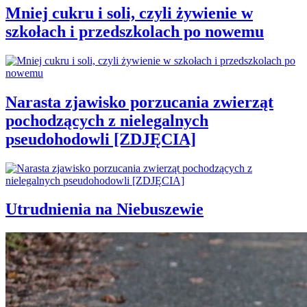
Mniej cukru i soli, czyli żywienie w
szkołach i przedszkolach po nowemu
Narasta zjawisko porzucania zwierząt
pochodzących z nielegalnych
pseudohodowli [ZDJĘCIA]
Utrudnienia na Niebuszewie