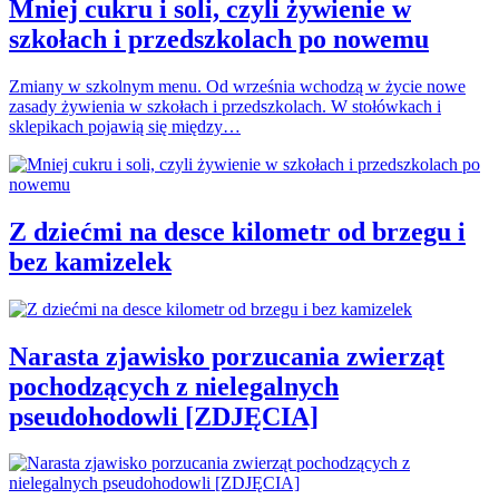
Mniej cukru i soli, czyli żywienie w
szkołach i przedszkolach po nowemu
Zmiany w szkolnym menu. Od września wchodzą w życie nowe
zasady żywienia w szkołach i przedszkolach. W stołówkach i
sklepikach pojawią się między…
Z dziećmi na desce kilometr od brzegu i
bez kamizelek
Narasta zjawisko porzucania zwierząt
pochodzących z nielegalnych
pseudohodowli [ZDJĘCIA]