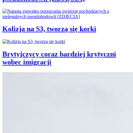
Kolizja na S3, tworzą się korki
Brytyjczycy coraz bardziej krytyczni
wobec imigracji