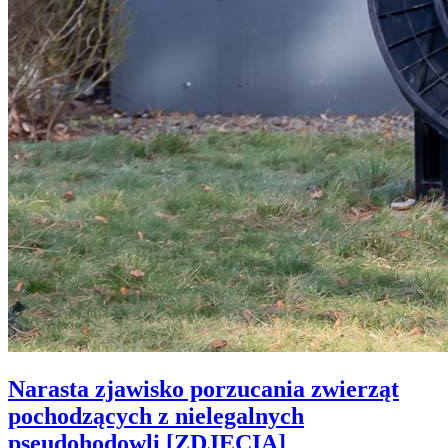
Narasta zjawisko porzucania zwierząt
pochodzących z nielegalnych
pseudohodowli [ZDJĘCIA]