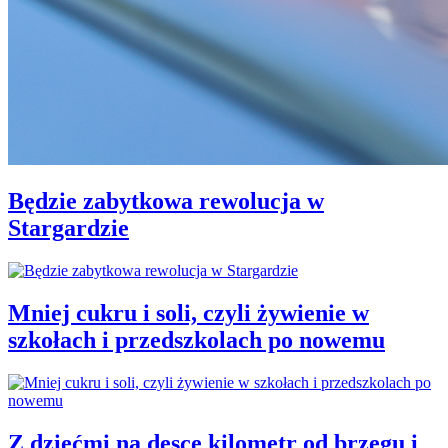
Będzie zabytkowa rewolucja w
Stargardzie
Mniej cukru i soli, czyli żywienie w
szkołach i przedszkolach po nowemu
Z dziećmi na desce kilometr od brzegu i