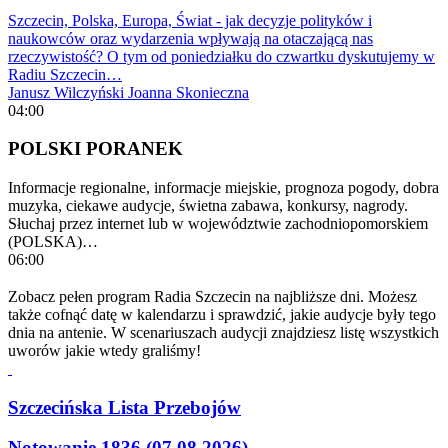
Szczecin, Polska, Europa, Świat - jak decyzje polityków i
naukowców oraz wydarzenia wpływają na otaczającą nas
rzeczywistość? O tym od poniedziałku do czwartku dyskutujemy w
Radiu Szczecin…
Janusz Wilczyński
Joanna Skonieczna
04:00
POLSKI PORANEK
Informacje regionalne, informacje miejskie, prognoza pogody, dobra
muzyka, ciekawe audycje, świetna zabawa, konkursy, nagrody.
Słuchaj przez internet lub w województwie zachodniopomorskiem
(POLSKA)…
06:00
Zobacz pełen program Radia Szczecin na najbliższe dni. Możesz
także cofnąć datę w kalendarzu i sprawdzić, jakie audycje były tego
dnia na antenie. W scenariuszach audycji znajdziesz listę wszystkich
uworów jakie wtedy graliśmy!
Szczecińska Lista Przebojów
Notowanie 1836 (07.08.2026)