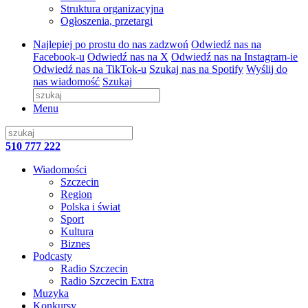
Struktura organizacyjna
Ogłoszenia, przetargi
Najlepiej po prostu do nas zadzwoń
Odwiedź nas na
Facebook-u
Odwiedź nas na X
Odwiedź nas na Instagram-ie
Odwiedź nas na TikTok-u
Szukaj nas na Spotify
Wyślij do
nas wiadomość
Szukaj
Menu
510 777 222
Wiadomości
Szczecin
Region
Polska i świat
Sport
Kultura
Biznes
Podcasty
Radio Szczecin
Radio Szczecin Extra
Muzyka
Konkursy