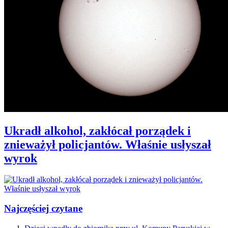
Ukradł alkohol, zakłócał porządek i
znieważył policjantów. Właśnie usłyszał
wyrok
Najczęściej czytane