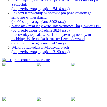
Dzieci wpadły do zbiornika przy ul. Komuny Paryskiej w
Szczecinie
(od przedwczoraj oglądane 5414 razy)
Sąsiedzi interweniują w sprawie psa pozostawionego
samotnie w mieszkaniu
(od 06 sierpnia oglądane 3902 razy)
Nastolatek miał rany kłute. Interweniował śmigłowiec LPR
(od przedwczoraj oglądane 3824 razy)
Pracownicy szpitala w Barlinku ujawniają nepotyzm i
mobbing. W tle matka burmistrz Lewandowskiej
(od 05 sierpnia oglądane 3742 razy)
Wieloryb zabłądził w Międzyzdrojach
(od przedwczoraj oglądane 3190 razy)