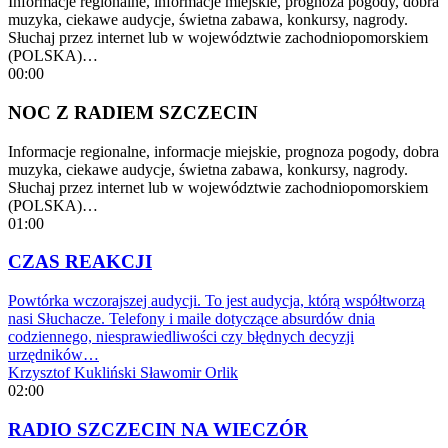
Informacje regionalne, informacje miejskie, prognoza pogody, dobra
muzyka, ciekawe audycje, świetna zabawa, konkursy, nagrody.
Słuchaj przez internet lub w województwie zachodniopomorskiem
(POLSKA)…
00:00
NOC Z RADIEM SZCZECIN
Informacje regionalne, informacje miejskie, prognoza pogody, dobra
muzyka, ciekawe audycje, świetna zabawa, konkursy, nagrody.
Słuchaj przez internet lub w województwie zachodniopomorskiem
(POLSKA)…
01:00
CZAS REAKCJI
Powtórka wczorajszej audycji. To jest audycja, którą współtworzą
nasi Słuchacze. Telefony i maile dotyczące absurdów dnia
codziennego, niesprawiedliwości czy błędnych decyzji
urzędników…
Krzysztof Kukliński
Sławomir Orlik
02:00
RADIO SZCZECIN NA WIECZÓR