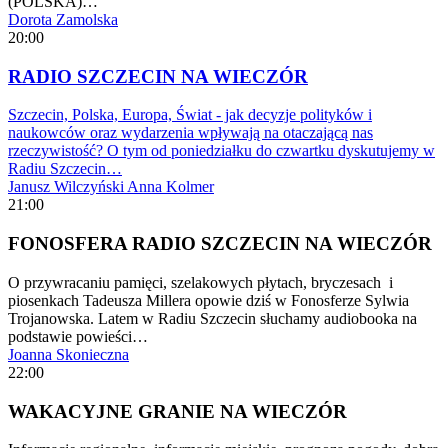
(POLSKA)…
Dorota Zamolska
20:00
RADIO SZCZECIN NA WIECZÓR
Szczecin, Polska, Europa, Świat - jak decyzje polityków i
naukowców oraz wydarzenia wpływają na otaczającą nas
rzeczywistość? O tym od poniedziałku do czwartku dyskutujemy w
Radiu Szczecin…
Janusz Wilczyński
Anna Kolmer
21:00
FONOSFERA RADIO SZCZECIN NA WIECZÓR
O przywracaniu pamięci, szelakowych płytach, bryczesach i
piosenkach Tadeusza Millera opowie dziś w Fonosferze Sylwia
Trojanowska. Latem w Radiu Szczecin słuchamy audiobooka na
podstawie powieści…
Joanna Skonieczna
22:00
WAKACYJNE GRANIE NA WIECZÓR