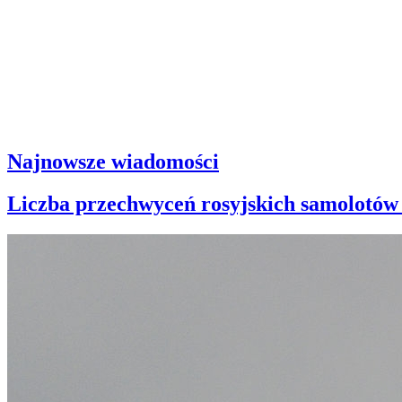
Najnowsze wiadomości
Liczba przechwyceń rosyjskich samolotów