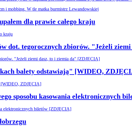
 upałem dla prawie całego kraju
ów dot. tegorocznych zbiorów. "Jeżeli ziemi
pilkach balety odstawiają" [WIDEO, ZDJĘCI
owego sposobu kasowania elektronicznych b
łobrzegu