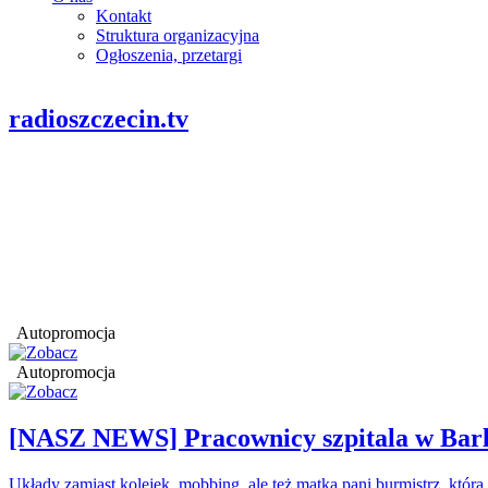
Kontakt
Struktura organizacyjna
Ogłoszenia, przetargi
radioszczecin.tv
Autopromocja
Autopromocja
[NASZ NEWS] Pracownicy szpitala w Barl
Układy zamiast kolejek, mobbing, ale też matka pani burmistrz, któr