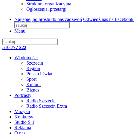
Struktura organizacyjna
Ogłoszenia, przetargi
Najlepiej po prostu do nas zadzwoń
Odwiedź nas na Facebook
Menu
510 777 222
Wiadomości
Szczecin
Region
Polska i świat
Sport
Kultura
Biznes
Podcasty
Radio Szczecin
Radio Szczecin Extra
Muzyka
Konkursy
Studio S-1
Reklama
O nas