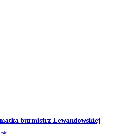
 matka burmistrz Lewandowskiej
- taki…