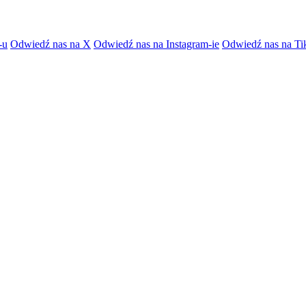
-u
Odwiedź nas na X
Odwiedź nas na Instagram-ie
Odwiedź nas na Ti