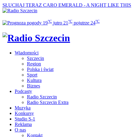
SŁUCHAJ TERAZ
CARO EMERALD - A NIGHT LIKE THIS
°C
°C
°C
19
jutro
21
pojutrze
24
Wiadomości
Szczecin
Region
Polska i świat
Sport
Kultura
Biznes
Podcasty
Radio Szczecin
Radio Szczecin Extra
Muzyka
Konkursy
Studio S-1
Reklama
O nas
Kontakt