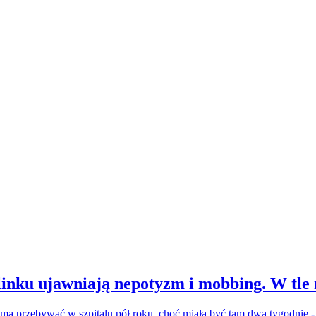
inku ujawniają nepotyzm i mobbing. W tle
a ma przebywać w szpitalu pół roku, choć miała być tam dwa tygodnie 