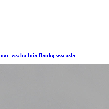
 nad wschodnią flanką wzrosła