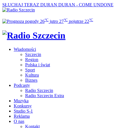
SŁUCHAJ TERAZ
DURAN DURAN - COME UNDONE
°C
°C
°C
26
jutro
27
pojutrze
22
Wiadomości
Szczecin
Region
Polska i świat
Sport
Kultura
Biznes
Podcasty
Radio Szczecin
Radio Szczecin Extra
Muzyka
Konkursy
Studio S-1
Reklama
O nas
Kontakt