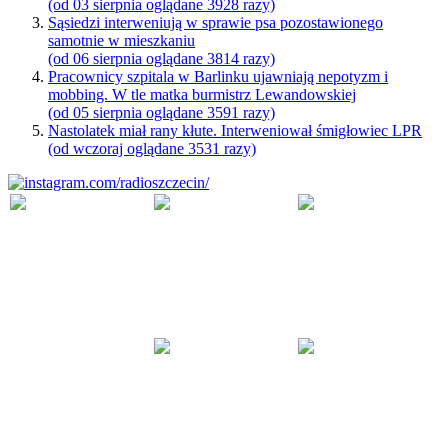
(od 03 sierpnia oglądane 3928 razy)
Sąsiedzi interweniują w sprawie psa pozostawionego
samotnie w mieszkaniu
(od 06 sierpnia oglądane 3814 razy)
Pracownicy szpitala w Barlinku ujawniają nepotyzm i
mobbing. W tle matka burmistrz Lewandowskiej
(od 05 sierpnia oglądane 3591 razy)
Nastolatek miał rany kłute. Interweniował śmigłowiec LPR
(od wczoraj oglądane 3531 razy)