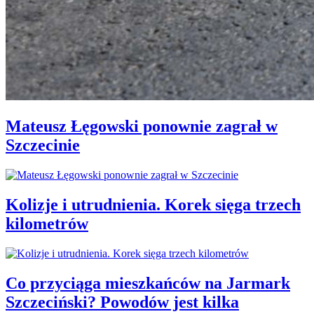
Mateusz Łęgowski ponownie zagrał w
Szczecinie
Kolizje i utrudnienia. Korek sięga trzech
kilometrów
Co przyciąga mieszkańców na Jarmark
Szczeciński? Powodów jest kilka