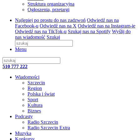
Struktura organizacyjna
Ogłoszenia, przetargi
Najlepiej po prostu do nas zadzwoń
Odwiedź nas na
Facebook-u
Odwiedź nas na X
Odwiedź nas na Instagram-ie
Odwiedź nas na TikTok-u
Szukaj nas na Spotify
Wyślij do
nas wiadomość
Szukaj
Menu
510 777 222
Wiadomości
Szczecin
Region
Polska i świat
Sport
Kultura
Biznes
Podcasty
Radio Szczecin
Radio Szczecin Extra
Muzyka
Konkursy