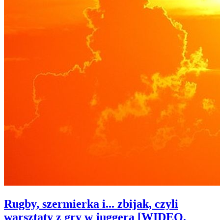
Rugby, szermierka i... zbijak, czyli
warsztaty z gry w juggera [WIDEO,