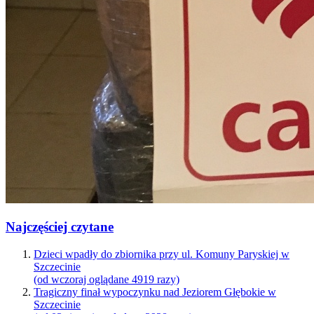
Najczęściej czytane
Dzieci wpadły do zbiornika przy ul. Komuny Paryskiej w
Szczecinie
(od wczoraj oglądane 4919 razy)
Tragiczny finał wypoczynku nad Jeziorem Głębokie w
Szczecinie