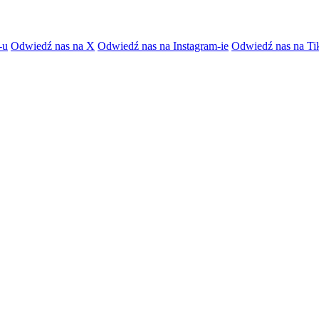
-u
Odwiedź nas na X
Odwiedź nas na Instagram-ie
Odwiedź nas na Ti