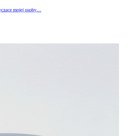
tyczące mojej osoby…