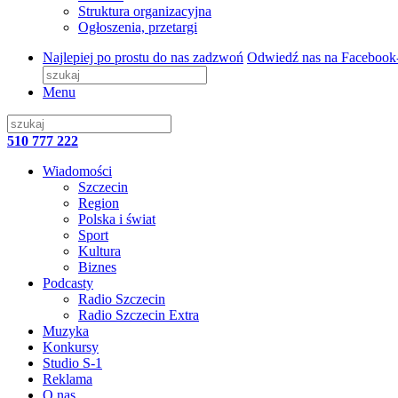
Struktura organizacyjna
Ogłoszenia, przetargi
Najlepiej po prostu do nas zadzwoń
Odwiedź nas na Facebook
Menu
510 777 222
Wiadomości
Szczecin
Region
Polska i świat
Sport
Kultura
Biznes
Podcasty
Radio Szczecin
Radio Szczecin Extra
Muzyka
Konkursy
Studio S-1
Reklama
O nas