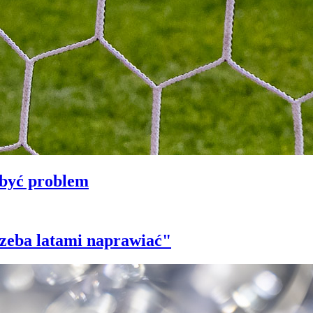
 być problem
trzeba latami naprawiać"