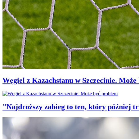
Węgiel z Kazachstanu w Szczecinie. Może
"Najdroższy zabieg to ten, który później 