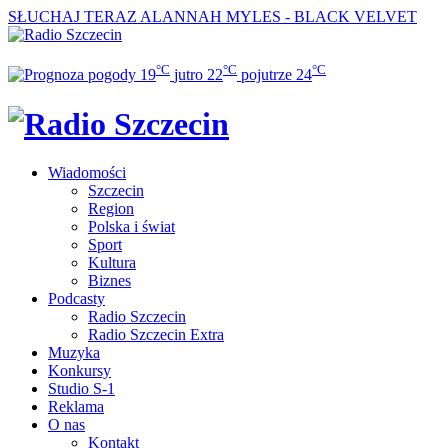
SŁUCHAJ TERAZ
ALANNAH MYLES - BLACK VELVET
°C
°C
°C
19
jutro
22
pojutrze
24
Wiadomości
Szczecin
Region
Polska i świat
Sport
Kultura
Biznes
Podcasty
Radio Szczecin
Radio Szczecin Extra
Muzyka
Konkursy
Studio S-1
Reklama
O nas
Kontakt