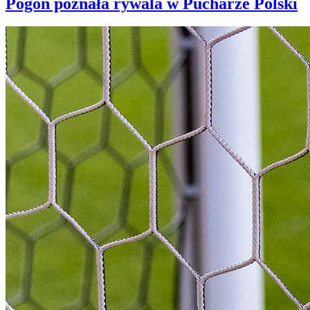
Pogoń poznała rywala w Pucharze Polski