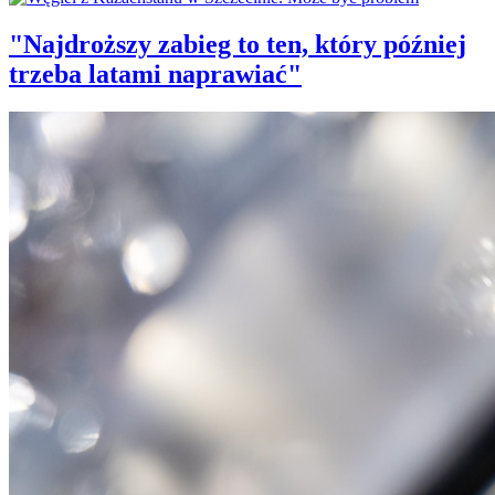
"Najdroższy zabieg to ten, który później
trzeba latami naprawiać"