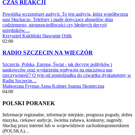
CZAS REAKCJI
Powtórka wczorajszej audycji. To jest audycja, którą współtworzą
nasi Słuchacze. Telefony i maile dotyczące absurdów dnia
codziennego, niesprawiedliwości czy błędnych decyzji
urzędników…
Krzysztof Kukliński
Sławomir Orlik
02:00
RADIO SZCZECIN NA WIECZÓR
Szczecin, Polska, Europa, Świat - jak decyzje polityków i
naukowców oraz wydarzenia wpływają na otaczającą nas
rzeczywistość? O tym od poniedziałku do czwartku dyskutujemy w
Radiu Szczecin…
Małgorzata Frymus
Anna Kolmer
Joanna Skonieczna
04:00
POLSKI PORANEK
Informacje regionalne, informacje miejskie, prognoza pogody, dobra
muzyka, ciekawe audycje, świetna zabawa, konkursy, nagrody.
Słuchaj przez internet lub w województwie zachodniopomorskiem
(POLSKA)…