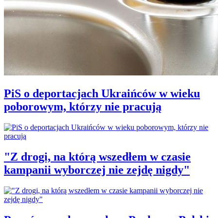
PiS o deportacjach Ukraińców w wieku
poborowym, którzy nie pracują
"Z drogi, na którą wszedłem w czasie
kampanii wyborczej nie zejdę nigdy"