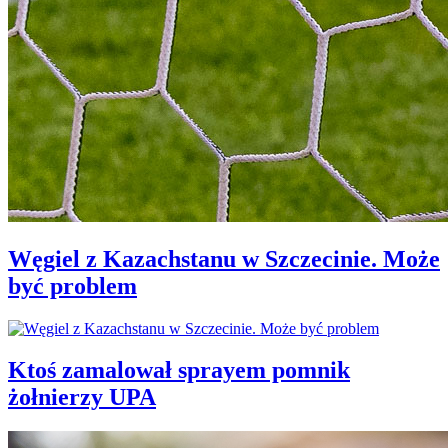
Węgiel z Kazachstanu w Szczecinie. Może
być problem
Ktoś zamalował sprayem pomnik
żołnierzy UPA