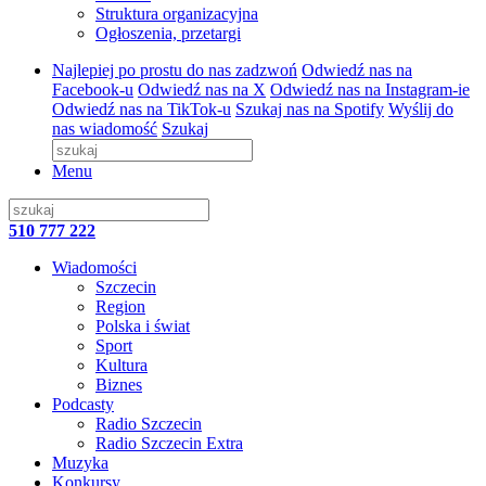
Struktura organizacyjna
Ogłoszenia, przetargi
Najlepiej po prostu do nas zadzwoń
Odwiedź nas na
Facebook-u
Odwiedź nas na X
Odwiedź nas na Instagram-ie
Odwiedź nas na TikTok-u
Szukaj nas na Spotify
Wyślij do
nas wiadomość
Szukaj
Menu
510 777 222
Wiadomości
Szczecin
Region
Polska i świat
Sport
Kultura
Biznes
Podcasty
Radio Szczecin
Radio Szczecin Extra
Muzyka
Konkursy