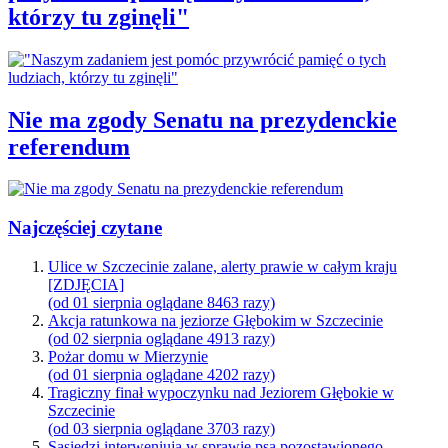
którzy tu zginęli"
Nie ma zgody Senatu na prezydenckie
referendum
Najczęściej czytane
Ulice w Szczecinie zalane, alerty prawie w całym kraju
[ZDJĘCIA]
(od 01 sierpnia oglądane 8463 razy)
Akcja ratunkowa na jeziorze Głębokim w Szczecinie
(od 02 sierpnia oglądane 4913 razy)
Pożar domu w Mierzynie
(od 01 sierpnia oglądane 4202 razy)
Tragiczny finał wypoczynku nad Jeziorem Głębokie w
Szczecinie
(od 03 sierpnia oglądane 3703 razy)
Sąsiedzi interweniują w sprawie psa pozostawionego