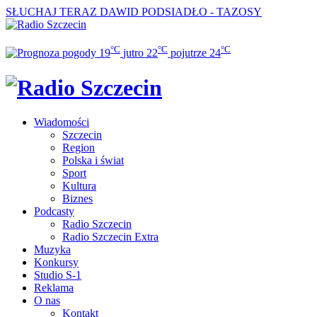
SŁUCHAJ TERAZ
DAWID PODSIADŁO - TAZOSY
°C
°C
°C
19
jutro
22
pojutrze
24
Wiadomości
Szczecin
Region
Polska i świat
Sport
Kultura
Biznes
Podcasty
Radio Szczecin
Radio Szczecin Extra
Muzyka
Konkursy
Studio S-1
Reklama
O nas
Kontakt