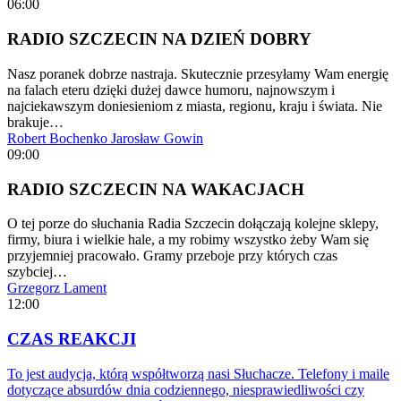
06:00
RADIO SZCZECIN NA DZIEŃ DOBRY
Nasz poranek dobrze nastraja. Skutecznie przesyłamy Wam energię
na falach eteru dzięki dużej dawce humoru, najnowszym i
najciekawszym doniesieniom z miasta, regionu, kraju i świata. Nie
brakuje…
Robert Bochenko
Jarosław Gowin
09:00
RADIO SZCZECIN NA WAKACJACH
O tej porze do słuchania Radia Szczecin dołączają kolejne sklepy,
firmy, biura i wielkie hale, a my robimy wszystko żeby Wam się
przyjemniej pracowało. Gramy przeboje przy których czas
szybciej…
Grzegorz Lament
12:00
CZAS REAKCJI
To jest audycja, którą współtworzą nasi Słuchacze. Telefony i maile
dotyczące absurdów dnia codziennego, niesprawiedliwości czy