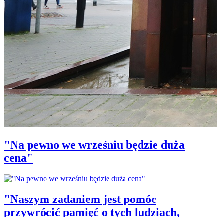
"Na pewno we wrześniu będzie duża
cena"
"Naszym zadaniem jest pomóc
przywrócić pamięć o tych ludziach,