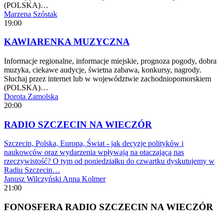
(POLSKA)…
Marzena Szóstak
19:00
KAWIARENKA MUZYCZNA
Informacje regionalne, informacje miejskie, prognoza pogody, dobra
muzyka, ciekawe audycje, świetna zabawa, konkursy, nagrody.
Słuchaj przez internet lub w województwie zachodniopomorskiem
(POLSKA)…
Dorota Zamolska
20:00
RADIO SZCZECIN NA WIECZÓR
Szczecin, Polska, Europa, Świat - jak decyzje polityków i
naukowców oraz wydarzenia wpływają na otaczającą nas
rzeczywistość? O tym od poniedziałku do czwartku dyskutujemy w
Radiu Szczecin…
Janusz Wilczyński
Anna Kolmer
21:00
FONOSFERA RADIO SZCZECIN NA WIECZÓR