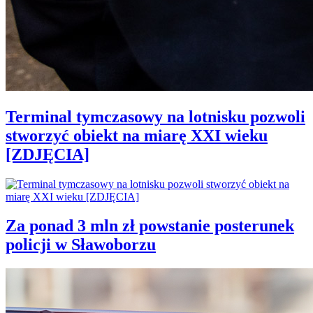
Terminal tymczasowy na lotnisku pozwoli
stworzyć obiekt na miarę XXI wieku
[ZDJĘCIA]
Za ponad 3 mln zł powstanie posterunek
policji w Sławoborzu