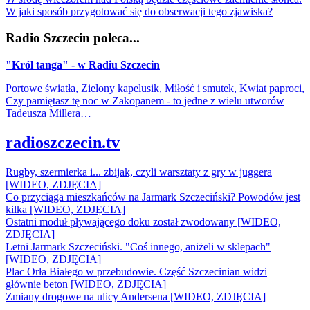
W jaki sposób przygotować się do obserwacji tego zjawiska?
Radio Szczecin poleca...
"Król tanga" - w Radiu Szczecin
Portowe światła, Zielony kapelusik, Miłość i smutek, Kwiat paproci,
Czy pamiętasz tę noc w Zakopanem - to jedne z wielu utworów
Tadeusza Millera…
radioszczecin.tv
Rugby, szermierka i... zbijak, czyli warsztaty z gry w juggera
[WIDEO, ZDJĘCIA]
Co przyciąga mieszkańców na Jarmark Szczeciński? Powodów jest
kilka [WIDEO, ZDJĘCIA]
Ostatni moduł pływającego doku został zwodowany [WIDEO,
ZDJĘCIA]
Letni Jarmark Szczeciński. "Coś innego, aniżeli w sklepach"
[WIDEO, ZDJĘCIA]
Plac Orła Białego w przebudowie. Część Szczecinian widzi
głównie beton [WIDEO, ZDJĘCIA]
Zmiany drogowe na ulicy Andersena [WIDEO, ZDJĘCIA]