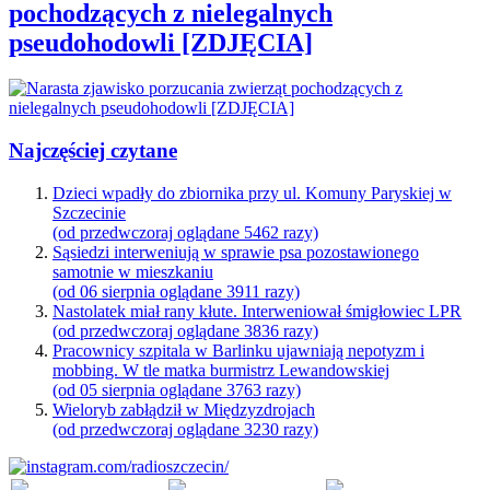
pochodzących z nielegalnych
pseudohodowli [ZDJĘCIA]
Najczęściej czytane
Dzieci wpadły do zbiornika przy ul. Komuny Paryskiej w
Szczecinie
(od przedwczoraj oglądane 5462 razy)
Sąsiedzi interweniują w sprawie psa pozostawionego
samotnie w mieszkaniu
(od 06 sierpnia oglądane 3911 razy)
Nastolatek miał rany kłute. Interweniował śmigłowiec LPR
(od przedwczoraj oglądane 3836 razy)
Pracownicy szpitala w Barlinku ujawniają nepotyzm i
mobbing. W tle matka burmistrz Lewandowskiej
(od 05 sierpnia oglądane 3763 razy)
Wieloryb zabłądził w Międzyzdrojach
(od przedwczoraj oglądane 3230 razy)