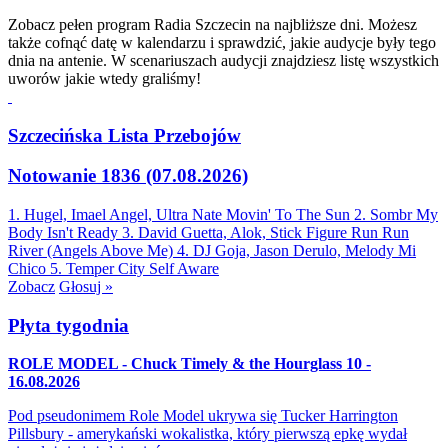
Zobacz pełen program Radia Szczecin na najbliższe dni. Możesz
także cofnąć datę w kalendarzu i sprawdzić, jakie audycje były tego
dnia na antenie. W scenariuszach audycji znajdziesz listę wszystkich
uworów jakie wtedy graliśmy!
Szczecińska Lista Przebojów
Notowanie 1836 (07.08.2026)
1. Hugel, Imael Angel, Ultra Nate
Movin' To The Sun
2. Sombr
My
Body Isn't Ready
3. David Guetta, Alok, Stick Figure
Run Run
River (Angels Above Me)
4. DJ Goja, Jason Derulo, Melody
Mi
Chico
5. Temper City
Self Aware
Zobacz
Głosuj »
Płyta tygodnia
ROLE MODEL - Chuck Timely & the Hourglass 10 -
16.08.2026
Pod pseudonimem Role Model ukrywa się Tucker Harrington
Pillsbury - amerykański wokalistka, który pierwszą epkę wydał