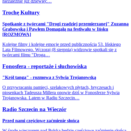
niezależnie już dziewięć…
Trochę Kultury
Spotkanie z twórcami "Drogi rzadziej przemierzanej" Zuzanną
Grabowską i Pawłem Domagałą na festiwalu w Ińsku
[ROZMOWA]
Kolejne filmy i kolejne emocje przed publicznością 53. Ińskiego
Lata Filmowego. Wczoraj (8 sierpnia) widzowie spotkali się z
twórcami filmu "Droga…
Fonosfera - reportaże i słuchowiska
"Król tanga" - rozmowa z Sylwią Trojanowską
O przywracaniu pamięci, szelakowych płytach, bryczesach i
piosenkach Tadeusza Millera opowie dziś w Fonosferze Sylwia
Trojanowska. Latem w Radiu Szczecin…
Radio Szczecin na Wieczór
Przed nami częściowe zaćmienie słońca
W środę wieczorem nad Polską będzie częściowe zaćmienie słońca.