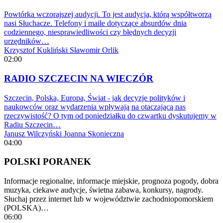
Powtórka wczorajszej audycji. To jest audycja, którą współtworzą
nasi Słuchacze. Telefony i maile dotyczące absurdów dnia
codziennego, niesprawiedliwości czy błędnych decyzji
urzędników…
Krzysztof Kukliński
Sławomir Orlik
02:00
RADIO SZCZECIN NA WIECZÓR
Szczecin, Polska, Europa, Świat - jak decyzje polityków i
naukowców oraz wydarzenia wpływają na otaczającą nas
rzeczywistość? O tym od poniedziałku do czwartku dyskutujemy w
Radiu Szczecin…
Janusz Wilczyński
Joanna Skonieczna
04:00
POLSKI PORANEK
Informacje regionalne, informacje miejskie, prognoza pogody, dobra
muzyka, ciekawe audycje, świetna zabawa, konkursy, nagrody.
Słuchaj przez internet lub w województwie zachodniopomorskiem
(POLSKA)…
06:00