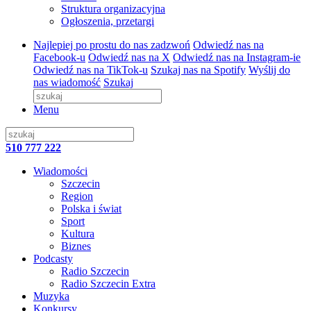
Struktura organizacyjna
Ogłoszenia, przetargi
Najlepiej po prostu do nas zadzwoń
Odwiedź nas na
Facebook-u
Odwiedź nas na X
Odwiedź nas na Instagram-ie
Odwiedź nas na TikTok-u
Szukaj nas na Spotify
Wyślij do
nas wiadomość
Szukaj
Menu
510 777 222
Wiadomości
Szczecin
Region
Polska i świat
Sport
Kultura
Biznes
Podcasty
Radio Szczecin
Radio Szczecin Extra
Muzyka
Konkursy