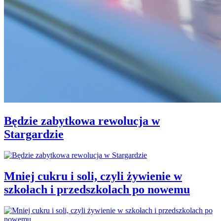
Będzie zabytkowa rewolucja w
Stargardzie
Mniej cukru i soli, czyli żywienie w
szkołach i przedszkolach po nowemu