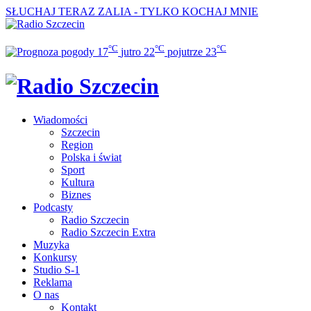
SŁUCHAJ TERAZ
ZALIA - TYLKO KOCHAJ MNIE
°C
°C
°C
17
jutro
22
pojutrze
23
Wiadomości
Szczecin
Region
Polska i świat
Sport
Kultura
Biznes
Podcasty
Radio Szczecin
Radio Szczecin Extra
Muzyka
Konkursy
Studio S-1
Reklama
O nas
Kontakt