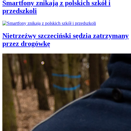
Smartfony znikają z polskich szkół i
przedszkoli
Nietrzeźwy szczeciński sędzia zatrzymany
przez drogówkę