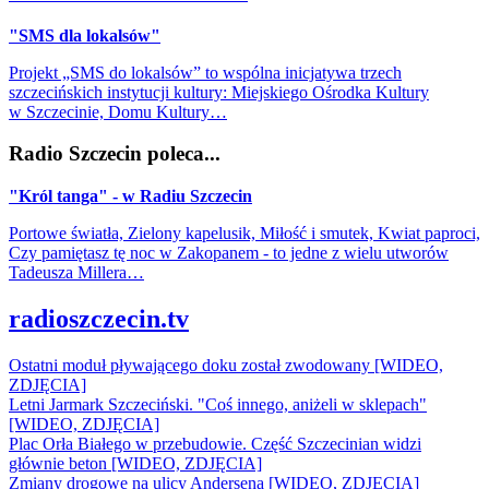
"SMS dla lokalsów"
Projekt „SMS do lokalsów” to wspólna inicjatywa trzech
szczecińskich instytucji kultury: Miejskiego Ośrodka Kultury
w Szczecinie, Domu Kultury…
Radio Szczecin poleca...
"Król tanga" - w Radiu Szczecin
Portowe światła, Zielony kapelusik, Miłość i smutek, Kwiat paproci,
Czy pamiętasz tę noc w Zakopanem - to jedne z wielu utworów
Tadeusza Millera…
radioszczecin.tv
Ostatni moduł pływającego doku został zwodowany [WIDEO,
ZDJĘCIA]
Letni Jarmark Szczeciński. "Coś innego, aniżeli w sklepach"
[WIDEO, ZDJĘCIA]
Plac Orła Białego w przebudowie. Część Szczecinian widzi
głównie beton [WIDEO, ZDJĘCIA]
Zmiany drogowe na ulicy Andersena [WIDEO, ZDJĘCIA]