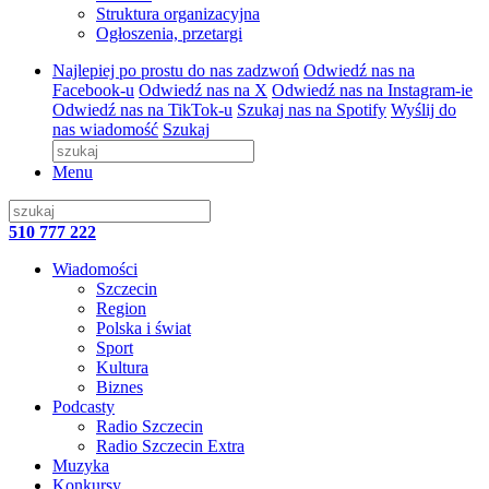
Struktura organizacyjna
Ogłoszenia, przetargi
Najlepiej po prostu do nas zadzwoń
Odwiedź nas na
Facebook-u
Odwiedź nas na X
Odwiedź nas na Instagram-ie
Odwiedź nas na TikTok-u
Szukaj nas na Spotify
Wyślij do
nas wiadomość
Szukaj
Menu
510 777 222
Wiadomości
Szczecin
Region
Polska i świat
Sport
Kultura
Biznes
Podcasty
Radio Szczecin
Radio Szczecin Extra
Muzyka
Konkursy