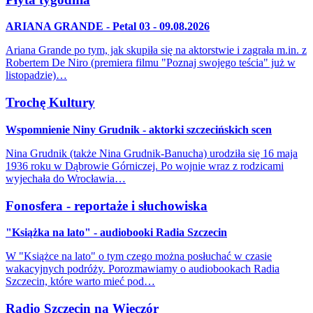
ARIANA GRANDE - Petal 03 - 09.08.2026
Ariana Grande po tym, jak skupiła się na aktorstwie i zagrała m.in. z
Robertem De Niro (premiera filmu "Poznaj swojego teścia" już w
listopadzie)…
Trochę Kultury
Wspomnienie Niny Grudnik - aktorki szczecińskich scen
Nina Grudnik (także Nina Grudnik-Banucha) urodziła się 16 maja
1936 roku w Dąbrowie Górniczej. Po wojnie wraz z rodzicami
wyjechała do Wrocławia…
Fonosfera - reportaże i słuchowiska
"Książka na lato" - audiobooki Radia Szczecin
W "Książce na lato" o tym czego można posłuchać w czasie
wakacyjnych podróży. Porozmawiamy o audiobookach Radia
Szczecin, które warto mieć pod…
Radio Szczecin na Wieczór