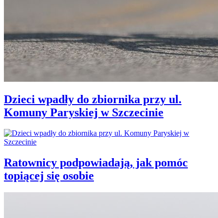
Dzieci wpadły do zbiornika przy ul.
Komuny Paryskiej w Szczecinie
Ratownicy podpowiadają, jak pomóc
topiącej się osobie