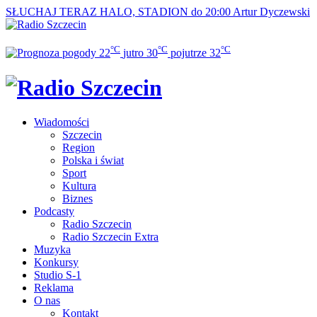
SŁUCHAJ TERAZ
HALO, STADION do 20:00
Artur Dyczewski
°C
°C
°C
22
jutro
30
pojutrze
32
Wiadomości
Szczecin
Region
Polska i świat
Sport
Kultura
Biznes
Podcasty
Radio Szczecin
Radio Szczecin Extra
Muzyka
Konkursy
Studio S-1
Reklama
O nas
Kontakt