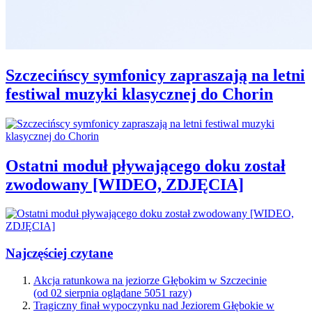
Szczecińscy symfonicy zapraszają na letni
festiwal muzyki klasycznej do Chorin
Ostatni moduł pływającego doku został
zwodowany [WIDEO, ZDJĘCIA]
Najczęściej czytane
Akcja ratunkowa na jeziorze Głębokim w Szczecinie
(od 02 sierpnia oglądane 5051 razy)
Tragiczny finał wypoczynku nad Jeziorem Głębokie w