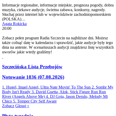
Informacje regionalne, informacje miejskie, prognoza pogody, dobra
muzyka, ciekawe audycje, świetna zabawa, konkursy, nagrody.
Słuchaj przez internet lub w województwie zachodniopomorskiem
(POLSKA)…
Agata Rokicka
20:00
Zobacz pełen program Radia Szczecin na najbliższe dni. Możesz
także cofnąć datę w kalendarzu i sprawdzić, jakie audycje były tego
dnia na antenie. W scenariuszach audycji znajdziesz listę wszystkich
uworów jakie wtedy graliśmy!
Szczecińska Lista Przebojów
Notowanie 1836 (07.08.2026)
1. Hugel, Imael Angel, Ultra Nate
Movin' To The Sun
2. Sombr
My
Body Isn't Ready
3. David Guetta, Alok, Stick Figure
Run Run
River (Angels Above Me)
4. DJ Goja, Jason Derulo, Melody
Mi
Chico
5. Temper City
Self Aware
Zobacz
Głosuj »
Płyta tygodnia