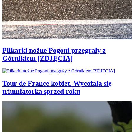
Piłkarki nożne Pogoni przegrały z
Górnikiem [ZDJĘCIA]
Tour de France kobiet. Wycofała się
triumfatorka sprzed roku