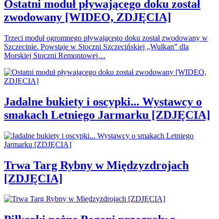
Ostatni moduł pływającego doku został
zwodowany [WIDEO, ZDJĘCIA]
Trzeci moduł ogromnego pływającego doku został zwodowany w
Szczecinie. Powstaje w Stoczni Szczecińskiej „Wulkan” dla
Morskiej Stoczni Remontowej…
Jadalne bukiety i oscypki... Wystawcy o
smakach Letniego Jarmarku [ZDJĘCIA]
Trwa Targ Rybny w Międzyzdrojach
[ZDJĘCIA]