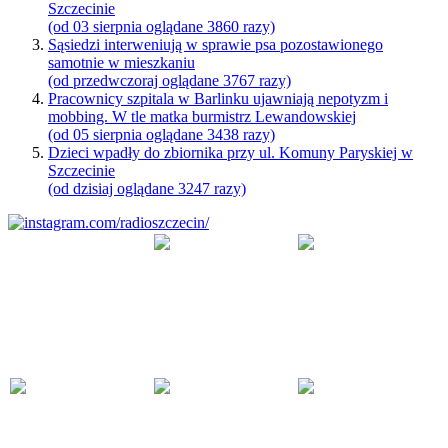
Szczecinie
(od 03 sierpnia oglądane 3860 razy)
Sąsiedzi interweniują w sprawie psa pozostawionego
samotnie w mieszkaniu
(od przedwczoraj oglądane 3767 razy)
Pracownicy szpitala w Barlinku ujawniają nepotyzm i
mobbing. W tle matka burmistrz Lewandowskiej
(od 05 sierpnia oglądane 3438 razy)
Dzieci wpadły do zbiornika przy ul. Komuny Paryskiej w
Szczecinie
(od dzisiaj oglądane 3247 razy)