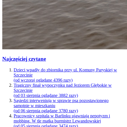
Najczęściej czytane
Dzieci wpadły do zbiornika przy ul. Komuny Paryskiej w
Szczecinie
(od wczoraj oglądane 4396 razy)
Tragiczny finał wypoczynku nad Jeziorem Głębokie w
Szczecinie
(od 03 sierpnia oglądane 3882 razy)
Sąsiedzi interweniują w sprawie psa pozostawionego
samotnie w mieszkaniu
(od 06 sierpnia oglądane 3780 razy)
Pracownicy szpitala w Barlinku ujawniają nepotyzm i
mobbing. W tle matka burmistrz Lewandowskiej
(od 05 sierpnia oglądane 3474 razy)