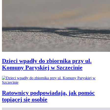
Dzieci wpadły do zbiornika przy ul.
Komuny Paryskiej w Szczecinie
Ratownicy podpowiadają, jak pomóc
topiącej się osobie