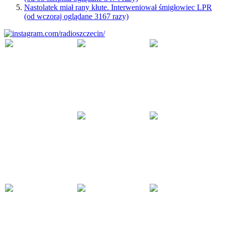
Nastolatek miał rany kłute. Interweniował śmigłowiec LPR
(od wczoraj oglądane 3167 razy)