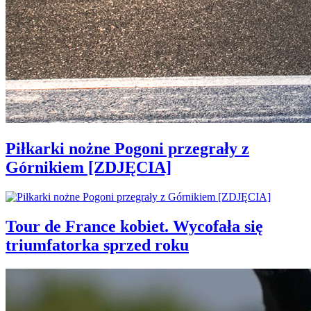
Piłkarki nożne Pogoni przegrały z
Górnikiem [ZDJĘCIA]
Tour de France kobiet. Wycofała się
triumfatorka sprzed roku