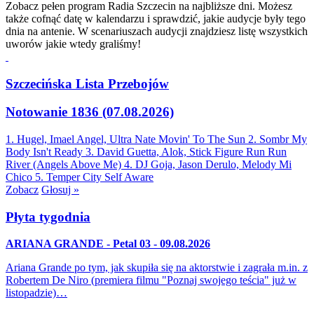
Zobacz pełen program Radia Szczecin na najbliższe dni. Możesz
także cofnąć datę w kalendarzu i sprawdzić, jakie audycje były tego
dnia na antenie. W scenariuszach audycji znajdziesz listę wszystkich
uworów jakie wtedy graliśmy!
Szczecińska Lista Przebojów
Notowanie 1836 (07.08.2026)
1. Hugel, Imael Angel, Ultra Nate
Movin' To The Sun
2. Sombr
My
Body Isn't Ready
3. David Guetta, Alok, Stick Figure
Run Run
River (Angels Above Me)
4. DJ Goja, Jason Derulo, Melody
Mi
Chico
5. Temper City
Self Aware
Zobacz
Głosuj »
Płyta tygodnia
ARIANA GRANDE - Petal 03 - 09.08.2026
Ariana Grande po tym, jak skupiła się na aktorstwie i zagrała m.in. z
Robertem De Niro (premiera filmu "Poznaj swojego teścia" już w
listopadzie)…