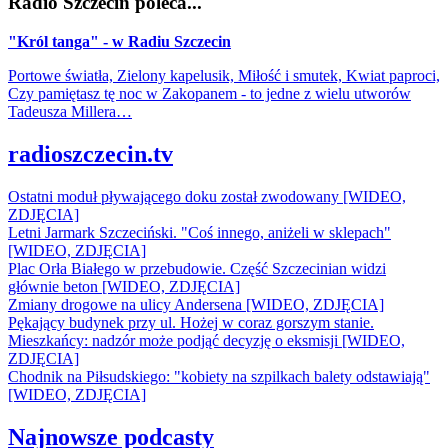
Radio Szczecin poleca...
"Król tanga" - w Radiu Szczecin
Portowe światła, Zielony kapelusik, Miłość i smutek, Kwiat paproci,
Czy pamiętasz tę noc w Zakopanem - to jedne z wielu utworów
Tadeusza Millera…
radioszczecin.tv
Ostatni moduł pływającego doku został zwodowany [WIDEO,
ZDJĘCIA]
Letni Jarmark Szczeciński. "Coś innego, aniżeli w sklepach"
[WIDEO, ZDJĘCIA]
Plac Orła Białego w przebudowie. Część Szczecinian widzi
głównie beton [WIDEO, ZDJĘCIA]
Zmiany drogowe na ulicy Andersena [WIDEO, ZDJĘCIA]
Pękający budynek przy ul. Hożej w coraz gorszym stanie.
Mieszkańcy: nadzór może podjąć decyzję o eksmisji [WIDEO,
ZDJĘCIA]
Chodnik na Piłsudskiego: "kobiety na szpilkach balety odstawiają"
[WIDEO, ZDJĘCIA]
Najnowsze podcasty