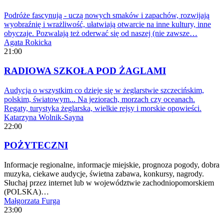
Podróże fascynują - uczą nowych smaków i zapachów, rozwijają
wyobraźnię i wrażliwość, ułatwiają otwarcie na inne kultury, inne
obyczaje. Pozwalają też oderwać się od naszej (nie zawsze…
Agata Rokicka
21:00
RADIOWA SZKOŁA POD ŻAGLAMI
Audycja o wszystkim co dzieje się w żeglarstwie szczecińskim,
polskim, światowym... Na jeziorach, morzach czy oceanach.
Regaty, turystyka żeglarska, wielkie rejsy i morskie opowieści.
Katarzyna Wolnik-Sayna
22:00
POŻYTECZNI
Informacje regionalne, informacje miejskie, prognoza pogody, dobra
muzyka, ciekawe audycje, świetna zabawa, konkursy, nagrody.
Słuchaj przez internet lub w województwie zachodniopomorskiem
(POLSKA)…
Małgorzata Furga
23:00