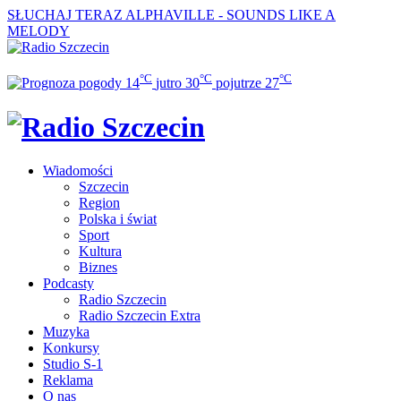
SŁUCHAJ TERAZ
ALPHAVILLE - SOUNDS LIKE A
MELODY
°C
°C
°C
14
jutro
30
pojutrze
27
Wiadomości
Szczecin
Region
Polska i świat
Sport
Kultura
Biznes
Podcasty
Radio Szczecin
Radio Szczecin Extra
Muzyka
Konkursy
Studio S-1
Reklama
O nas