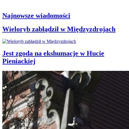
Najnowsze wiadomości
Wieloryb zabłądził w Międzyzdrojach
Jest zgoda na ekshumacje w Hucie
Pieniackiej