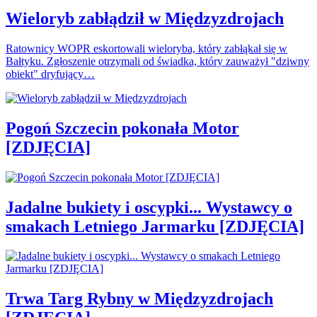
Wieloryb zabłądził w Międzyzdrojach
Ratownicy WOPR eskortowali wieloryba, który zabłąkał się w
Bałtyku. Zgłoszenie otrzymali od świadka, który zauważył "dziwny
obiekt" dryfujący…
Pogoń Szczecin pokonała Motor
[ZDJĘCIA]
Jadalne bukiety i oscypki... Wystawcy o
smakach Letniego Jarmarku [ZDJĘCIA]
Trwa Targ Rybny w Międzyzdrojach