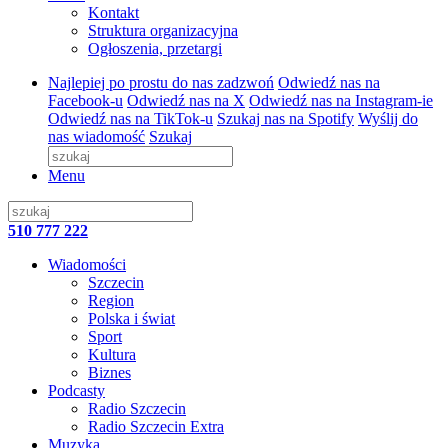
Kontakt
Struktura organizacyjna
Ogłoszenia, przetargi
Najlepiej po prostu do nas zadzwoń
Odwiedź nas na
Facebook-u
Odwiedź nas na X
Odwiedź nas na Instagram-ie
Odwiedź nas na TikTok-u
Szukaj nas na Spotify
Wyślij do
nas wiadomość
Szukaj
Menu
510 777 222
Wiadomości
Szczecin
Region
Polska i świat
Sport
Kultura
Biznes
Podcasty
Radio Szczecin
Radio Szczecin Extra
Muzyka