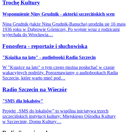
Trochę Kultury
Wspomnienie Niny Grudnik - aktorki szczecińskich scen
Nina Grudnik (także Nina Grudnik-Banucha) urodziła się 16 maja
1936 roku w Dąbrowie Górniczej. Po wojnie wraz z rodzicami
wyjechała do Wrocławia…
Fonosfera - reportaże i słuchowiska
"Książka na lato" - audiobooki Radia Szczecin
W "Książce na lato" o tym czego można posłuchać w czasie
wakacyjnych podróży. Porozmawiamy o audiobookach Radia
Szczecin, które warto mieć pod…
Radio Szczecin na Wieczór
"SMS dla lokalsów"
Projekt „SMS do lokalsów” to wspólna inicjatywa trzech
szczecińskich instytucji kultury: Miejskiego Ośrodka Kultury
w Szczecinie, Domu Kultury…